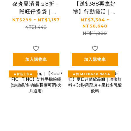
🧊炎夏消暑↘8折＋
【送$388再拿好
贈旺仔提袋｜
禮】行動靈活｜關
100ml含3.2g優質
鍵行動＋健康好眠
NT$299 ~ NT$1,157
NT$3,384 ~
NT$8,648
蛋白質｜【旺旺】
＋益生菌｜【太陽
NT$1,440
NT$11,880
旺仔牛奶(保久乳飲
星】全效克菲爾益
品) 多種口味
生菌×關鍵行動益生
(125mlx24入)
菌(多規格)
加入購物車
加入購物車
🔥新品上市🔥
🔥抽 MacBook Neo🔥