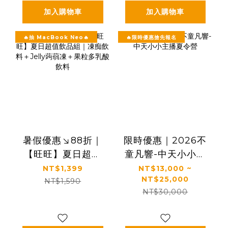
加入購物車
加入購物車
🔥抽 MacBook Neo🔥
🔥限時優惠搶先報名
暑假優惠↘88折｜
限時優惠｜2026不
【旺旺】夏日超值
童凡響-中天小小主
飲品組｜凍痴飲料
播夏令營
NT$1,399
NT$13,000 ~
NT$25,000
＋Jelly蒟蒻凍＋果
NT$1,590
NT$30,000
粒多乳酸飲料