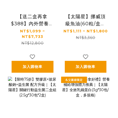
【送二盒再拿
【太陽星】挪威頂
$388】內外營養補
級魚油(60粒/盒，
給｜最有感的膠原
多規格)
NT$1,099 ~
NT$1,111 ~ NT$1,800
NT$7,733
蛋白胜肽｜【食技
NT$3,360
NT$12,800
研】德國專利膠原
蛋白胜肽(2.5g *30
包/盒，多規格)
加入購物車
加入購物車
💪父親節限定