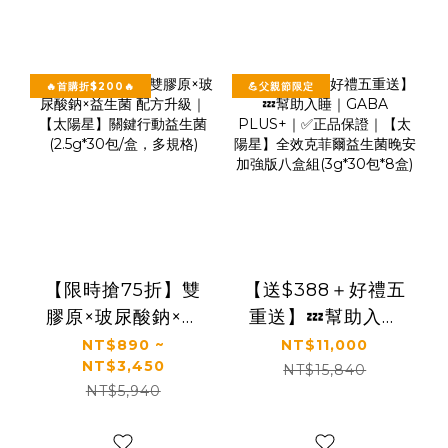
🔥首購折$200🔥
💪父親節限定
【限時搶75折】雙
【送$388＋好禮五
膠原×玻尿酸鈉×益
重送】💤幫助入睡
生菌 配方升級｜
｜GABA PLUS+｜
NT$890 ~
NT$11,000
NT$3,450
【太陽星】關鍵行
✅正品保證｜【太陽
NT$15,840
NT$5,940
動益生菌(2.5g*30
星】全效克菲爾益
包/盒，多規格)
生菌晚安加強版八