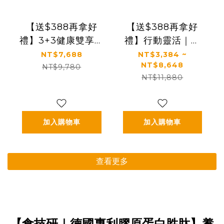
【送$388再拿好
【送$388再拿好
禮】3+3健康雙享送
禮】行動靈活｜關
【太陽星x食技研】
鍵行動＋健康好眠
NT$7,688
NT$3,384 ~
NT$8,648
青春好眠三效關鍵
＋益生菌｜【太陽
NT$9,780
NT$11,880
組｜太陽星克菲爾
星】全效克菲爾益
益生菌3盒+食技研
生菌×關鍵行動益生
膠原蛋白3盒
菌(多規格)
加入購物車
加入購物車
查看更多
【食技研｜德國專利膠原蛋白胜肽】養