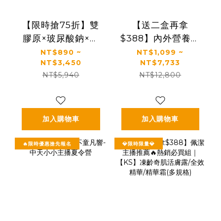
【限時搶75折】雙
【送二盒再拿
膠原×玻尿酸鈉×益
$388】內外營養補
生菌 配方升級｜
給｜最有感的膠原
NT$890 ~
NT$1,099 ~
NT$3,450
NT$7,733
【太陽星】關鍵行
蛋白胜肽｜【食技
NT$5,940
NT$12,800
動益生菌(2.5g*30
研】德國專利膠原
包/盒，多規格)
蛋白胜肽(2.5g *30
包/盒，多規格)
加入購物車
加入購物車
🔥限時優惠搶先報名
💎限時限量💎