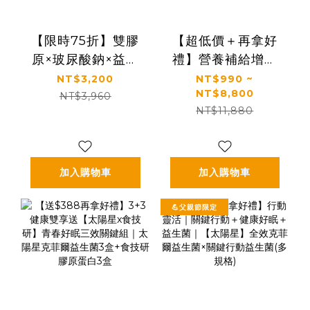
【限時75折】雙膠
【超低價＋再拿好
原×玻尿酸鈉×益生
禮】營養補給增強
菌 配方升級｜【太
體力推薦｜【太陽
NT$3,200
NT$990 ~
NT$8,800
陽星】關鍵行動益
星】全效乳鐵蛋白
NT$3,960
NT$11,880
生菌二盒組
(3g*30包/盒，多規
(2.5g*30包*2盒)
格)
加入購物車
加入購物車
💪父親節限定