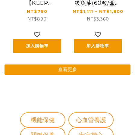
【KEEP
級魚油(60粒/盒，
FIGHTING】二合
多規格)
NT$790
NT$1,111 ~ NT$1,800
一兩用快拆手機掛
NT$890
NT$3,360
繩(圓繩/多功能/長
度可調/夾片式/完整
殼通用)
加入購物車
加入購物車
查看更多