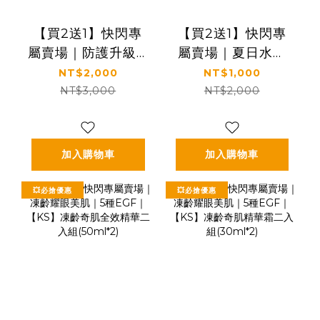
【買2送1】快閃專
【買2送1】快閃專
屬賣場｜防護升級🛡️
屬賣場｜夏日水潤
抗光×隔離×保濕｜
發光｜補水×舒緩×
NT$2,000
NT$1,000
【KS】抗光清爽高
修護｜【KS】蘆薈
NT$3,000
NT$2,000
防曬凝露 SPF50+
保濕舒緩凝膠
★★★★三入特惠
150ml
組(60ml*3瓶)
加入購物車
加入購物車
💥必搶優惠
💥必搶優惠