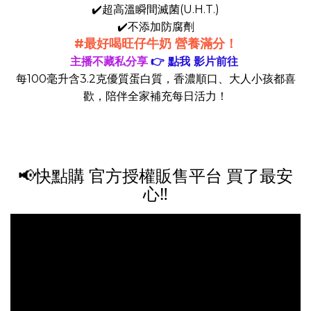
✔️超高溫瞬間滅菌(U.H.T.)
✔️不添加防腐劑
#最好喝旺仔牛奶 營養滿分！
主播不藏私分享
👉 點我 影片前往
每100毫升含3.2克優質蛋白質，香濃順口、大人小孩都喜
歡，陪伴全家補充每日活力！
📢快點購 官方授權販售平台 買了最安
心‼️