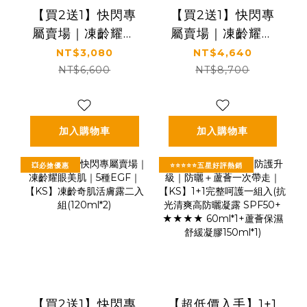
【買2送1】快閃專
【買2送1】快閃專
屬賣場｜凍齡耀眼
屬賣場｜凍齡耀眼
美肌｜5種EGF｜
美肌｜5種EGF｜
NT$3,080
NT$4,640
【KS】凍齡奇肌全
【KS】凍齡奇肌精
NT$6,600
NT$8,700
效精華二入組
華霜二入組
(50ml*2)
(30ml*2)
加入購物車
加入購物車
💥必搶優惠
⭐⭐⭐⭐⭐五星好評熱銷
【買2送1】快閃專
【超低價入手】1+1