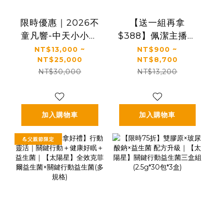
限時優惠｜2026不
【送一組再拿
童凡響-中天小小主
$388】佩潔主播推
播夏令營
薦🔥熱銷必買組｜
NT$13,000 ~
NT$900 ~
NT$25,000
NT$8,700
【KS】凍齡奇肌活
NT$30,000
NT$13,200
膚露/全效精華/精華
霜(多規格)
加入購物車
加入購物車
💪父親節限定