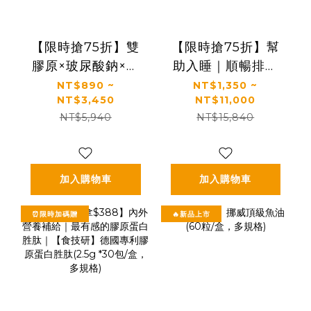
【限時搶75折】雙
【限時搶75折】幫
膠原×玻尿酸鈉×益
助入睡｜順暢排便
生菌 配方升級｜
｜正品保證｜【太
NT$890 ~
NT$1,350 ~
NT$3,450
NT$11,000
【太陽星】關鍵行
陽星】全效克菲爾
NT$5,940
NT$15,840
動益生菌(2.5g*30
益生菌(3g*30包/
包/盒，多規格)
盒，多規格)
加入購物車
加入購物車
⏰限時加碼贈
🔥新品上市