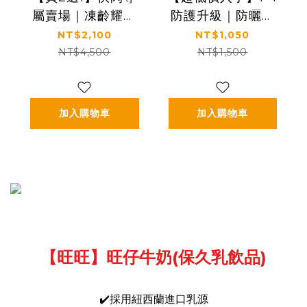
屬賣場｜凍齡耀眼
防護升級｜防曬＋
美肌｜5種EGF｜
蘆薈一次帶走｜
NT$2,100
NT$1,050
【KS】凍齡奇肌活
【KS】1+1完整呵護
NT$4,500
NT$1,500
膚露二入組
一組入(抗光清爽高
(120ml*2)
防曬凝露 SPF50+
★★★★
加入購物車
加入購物車
60ml*1+蘆薈保濕
舒緩凝膠150ml*1)
【旺旺】旺仔牛奶(保久乳飲品)
✔️採用紐西蘭進口乳源