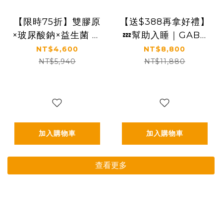
【限時75折】雙膠原
【送$388再拿好禮】
×玻尿酸鈉×益生菌 配
💤幫助入睡｜GABA
方升級｜【太陽星】
PLUS+｜✅正品保證
NT$4,600
NT$8,800
關鍵行動益生菌三盒
｜【太陽星】全效克
NT$5,940
NT$11,880
組(2.5g*30包*3盒)
菲爾益生菌晚安加強
版六盒組(3g*30包*6
盒)
加入購物車
加入購物車
查看更多