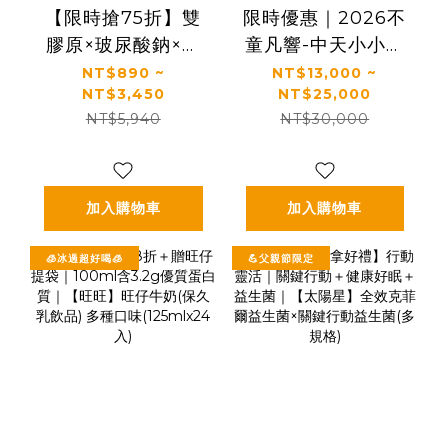
【限時搶75折】雙
限時優惠｜2026不
膠原×玻尿酸鈉×益
童凡響-中天小小主
生菌 配方升級｜
播夏令營
NT$890 ~
NT$13,000 ~
NT$3,450
NT$25,000
【太陽星】關鍵行
NT$5,940
NT$30,000
動益生菌(2.5g*30
包/盒，多規格)
加入購物車
加入購物車
🧊冰過超好喝🧊
💪父親節限定