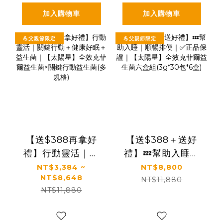
提袋
加入購物車
加入購物車
💪父親節限定
💪父親節限定
【送$388再拿好
【送$388＋送好
禮】行動靈活｜關
禮】💤幫助入睡｜
鍵行動＋健康好眠
順暢排便｜✅正品保
NT$3,384 ~
NT$8,800
NT$8,648
＋益生菌｜【太陽
證｜【太陽星】全
NT$11,880
NT$11,880
星】全效克菲爾益
效克菲爾益生菌六
生菌×關鍵行動益生
盒組(3g*30包*6盒)
菌(多規格)