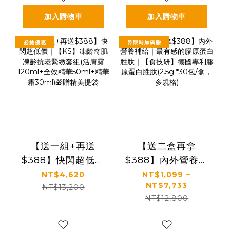
盒組(3g*30包*8盒)
加入購物車
加入購物車
必搶優惠
⏰限時加碼贈
【送一組+再送
【送二盒再拿
$388】快閃超低價
$388】內外營養補
｜【KS】凍齡奇肌
給｜最有感的膠原
NT$4,620
NT$1,099 ~
NT$7,733
凍齡抗老緊緻套組
蛋白胜肽｜【食技
NT$13,200
NT$12,800
(活膚露120ml+全
研】德國專利膠原
效精華50ml+精華
蛋白胜肽(2.5g *30
霜30ml)🎁贈精美
包/盒，多規格)