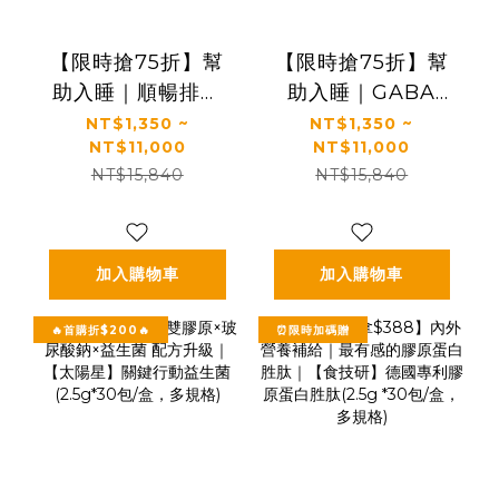
【限時搶75折】幫
【限時搶75折】幫
助入睡｜順暢排便
助入睡｜GABA
｜正品保證｜【太
PLUS+｜✅正品保
NT$1,350 ~
NT$1,350 ~
NT$11,000
NT$11,000
陽星】全效克菲爾
證｜【太陽星】全
NT$15,840
NT$15,840
益生菌(3g*30包/
效克菲爾益生菌晚
盒，多規格)
安加強版(3g*30包/
盒，多規格)
加入購物車
加入購物車
🔥首購折$200🔥
⏰限時加碼贈