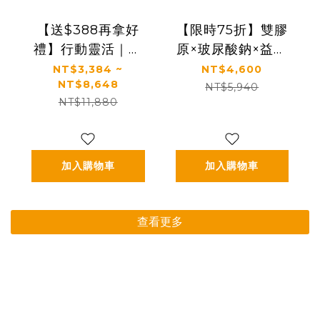
【送$388再拿好
【限時75折】雙膠
禮】行動靈活｜關
原×玻尿酸鈉×益生
鍵行動＋健康好眠
菌 配方升級｜【太
NT$3,384 ~
NT$4,600
NT$8,648
＋益生菌｜【太陽
陽星】關鍵行動益
NT$5,940
NT$11,880
星】全效克菲爾益
生菌三盒組
生菌×關鍵行動益生
(2.5g*30包*3盒)
菌(多規格)
加入購物車
加入購物車
查看更多