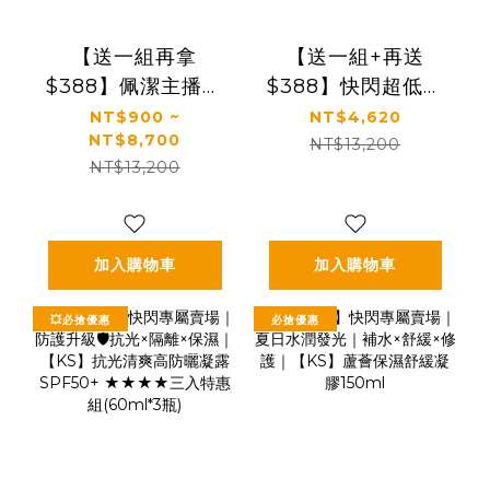
【送一組再拿
【送一組+再送
$388】佩潔主播推
$388】快閃超低價
薦🔥熱銷必買組｜
｜【KS】凍齡奇肌
NT$900 ~
NT$4,620
NT$8,700
【KS】凍齡奇肌活
凍齡抗老緊緻套組
NT$13,200
NT$13,200
膚露/全效精華/精華
(活膚露120ml+全
霜(多規格)
效精華50ml+精華
霜30ml)🎁贈精美
提袋
加入購物車
加入購物車
💥必搶優惠
必搶優惠