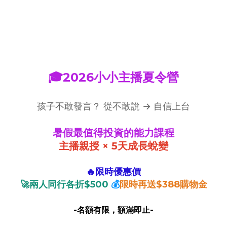
🎓2026小小主播夏令營
孩子不敢發言？ 從不敢說 → 自信上台
暑假最值得投資的能力課程
主播親授 × 5天成長蛻變
🔥限時優惠價
🚀兩人同行各折$500
💰
限時再送$388
購物金
-名額有限，額滿即止-