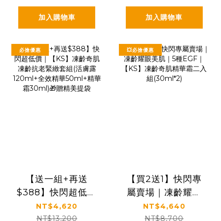
加入購物車
加入購物車
必搶優惠
💥必搶優惠
【送一組+再送
【買2送1】快閃專
$388】快閃超低價
屬賣場｜凍齡耀眼
｜【KS】凍齡奇肌
美肌｜5種EGF｜
NT$4,620
NT$4,640
凍齡抗老緊緻套組
【KS】凍齡奇肌精
NT$13,200
NT$8,700