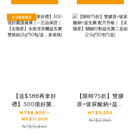
💪父親節限定
【送$388再拿好
【限時75折】雙膠
禮】300億好菌護
原×玻尿酸鈉×益生
健康｜✅正品保證｜
菌 配方升級｜【太
NT$8,800 ~
NT$3,200
NT$11,000
【太陽星】全效克
陽星】關鍵行動益
NT$3,960
NT$15,840
菲爾益生菌雙效組
生菌二盒組