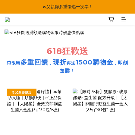
🔥父親節多重優惠一次享！
🔥父親節多重優惠一次享！
太陽星｜75折限時優惠
【快點學】線上課程平台正式上線！
🔥父親節多重優惠一次享！
618狂歡送
多重回饋
現折
1500購物金
💥
即刻
限時
，
再送
，
搶購！
💪父親節限定