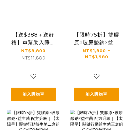
【送$388＋送好
【限時75折】雙膠
禮】💤幫助入睡｜
原×玻尿酸鈉×益生
順暢排便｜✅正品保
菌 配方升級｜【太
NT$8,800
NT$1,800 ~
NT$1,980
證｜【太陽星】全
陽星】關鍵行動益
NT$11,880
效克菲爾益生菌六
生菌一盒入
盒組(3g*30包*6盒)
(2.5g*30包*1盒)
加入購物車
加入購物車