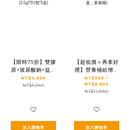
【限時75折】雙膠
【超低價＋再拿好
原×玻尿酸鈉×益生
禮】營養補給增強
菌 配方升級｜【太
體力推薦｜【太陽
NT$4,600
NT$990 ~
NT$8,800
陽星】關鍵行動益
星】全效乳鐵蛋白
NT$5,940
NT$11,880
生菌三盒組
(3g*30包/盒，多規
(2.5g*30包*3盒)
格)
加入購物車
加入購物車