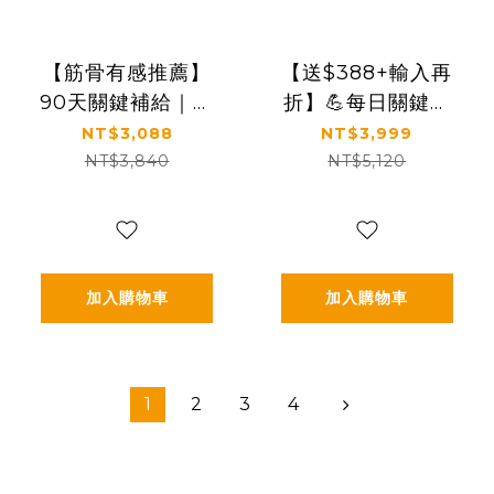
【筋骨有感推薦】
【送$388+輸入再
90天關鍵補給｜穩
折】💪每日關鍵補
定支持行動力｜
給｜穩定支持行動
NT$3,088
NT$3,999
【食技研】德國專
力｜【食技研】德
NT$3,840
NT$5,120
利膠原蛋白胜肽-增
國專利膠原蛋白胜
強行動力(專利
肽-增強行動力(專利
FORTIGEL®)三盒
FORTIGEL®)四盒
入(2.5g*30包*3盒)
入
加入購物車
加入購物車
1
2
3
4