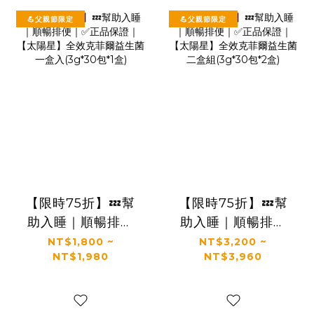
💪父親節限定
💪父親節限定
【限時75折】💤幫
【限時75折】💤幫
助入睡｜順暢排便
助入睡｜順暢排便
｜✅正品保證｜【太
｜✅正品保證｜【太
NT$1,800 ~
NT$3,200 ~
NT$1,980
NT$3,960
陽星】全效克菲爾
陽星】全效克菲爾
益生菌一盒入
益生菌二盒組
(3g*30包*1盒)
(3g*30包*2盒)