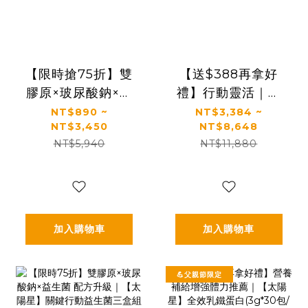
【限時搶75折】雙
【送$388再拿好
膠原×玻尿酸鈉×益
禮】行動靈活｜關
生菌 配方升級｜
鍵行動＋健康好眠
NT$890 ~
NT$3,384 ~
NT$3,450
NT$8,648
【太陽星】關鍵行
＋益生菌｜【太陽
NT$5,940
NT$11,880
動益生菌(2.5g*30
星】全效克菲爾益
包/盒，多規格)
生菌×關鍵行動益生
菌(多規格)
加入購物車
加入購物車
💪父親節限定