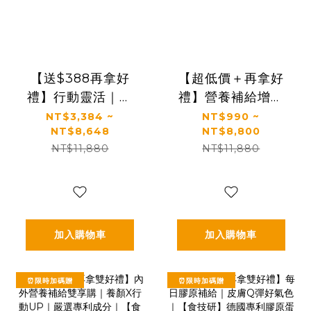
【送$388再拿好
【超低價＋再拿好
禮】行動靈活｜關
禮】營養補給增強
鍵行動＋健康好眠
體力推薦｜【太陽
NT$3,384 ~
NT$990 ~
NT$8,648
NT$8,800
＋益生菌｜【太陽
星】全效乳鐵蛋白
NT$11,880
NT$11,880
星】全效克菲爾益
(3g*30包/盒，多規
生菌×關鍵行動益生
格)
菌(多規格)
加入購物車
加入購物車
⏰限時加碼贈
⏰限時加碼贈