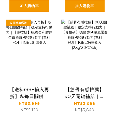
(2.5g*30包*6盒)
加入購物車
加入購物車
⏰限時加碼贈
【送$388+輸入再
【筋骨有感推薦】
折】💪每日關鍵補
90天關鍵補給｜穩
給｜穩定支持行動
定支持行動力｜
NT$3,999
NT$3,088
力｜【食技研】德
【食技研】德國專
NT$5,120
NT$3,840