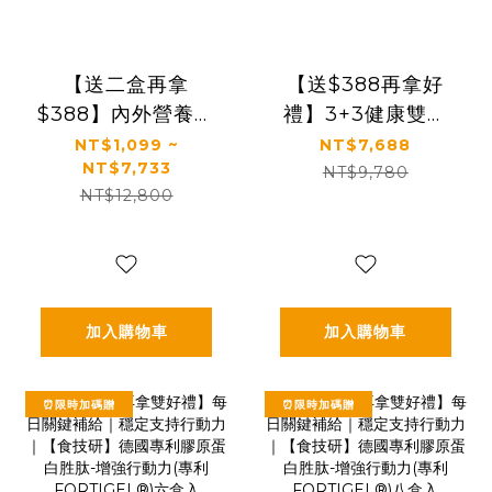
【送二盒再拿
【送$388再拿好
$388】內外營養補
禮】3+3健康雙享
給｜最有感的膠原
送【太陽星x食技
NT$1,099 ~
NT$7,688
NT$7,733
蛋白胜肽｜【食技
研】青春好眠三效
NT$9,780
NT$12,800
研】德國專利膠原
關鍵組｜太陽星克
蛋白胜肽(2.5g *30
菲爾益生菌3盒+食
包/盒，多規格)
技研膠原蛋白3盒
加入購物車
加入購物車
⏰限時加碼贈
⏰限時加碼贈