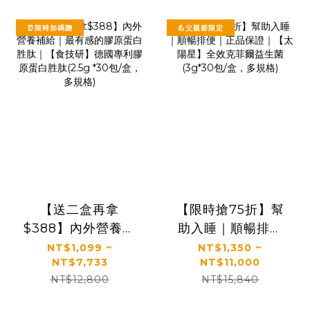
⏰限時加碼贈
💪父親節限定
【送二盒再拿
【限時搶75折】幫
$388】內外營養補
助入睡｜順暢排便
給｜最有感的膠原
｜正品保證｜【太
NT$1,099 ~
NT$1,350 ~
NT$7,733
NT$11,000
蛋白胜肽｜【食技
陽星】全效克菲爾
NT$12,800
NT$15,840
研】德國專利膠原
益生菌(3g*30包/
蛋白胜肽(2.5g *30
盒，多規格)