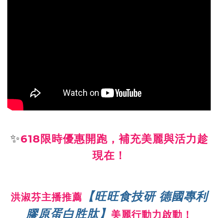
✨
618限時優惠開跑，補充美麗與活力趁
現在！
【旺旺食技研 德國專利
洪淑芬主播推薦
膠原蛋白胜肽】
美麗行動力啟動！