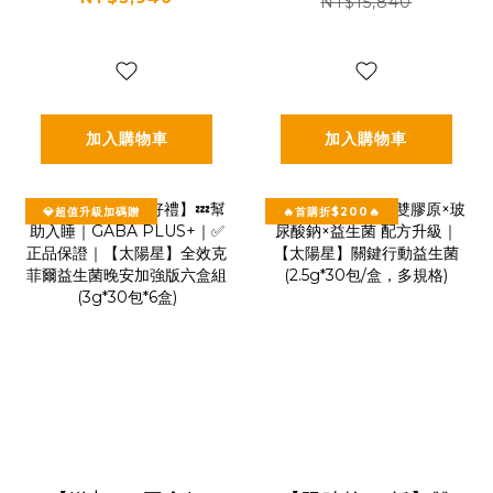
星】全效克菲爾益
✅正品保證｜【太陽
NT$15,840
生菌三盒組(3g*30
星】全效克菲爾益
包*3盒)
生菌晚安加強版八
盒組(3g*30包*8盒)
加入購物車
加入購物車
💎超值升級加碼贈
🔥首購折$200🔥