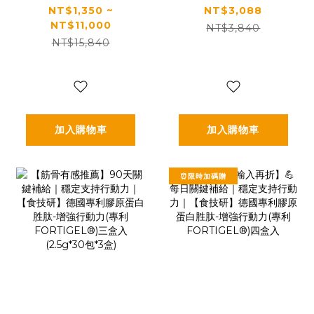
PLUS+｜✅正品保
膚Q彈好氣色｜【食
NT$1,350 ~
NT$3,088
NT$11,000
證｜【太陽星】全
技研】德國專利膠
NT$3,840
NT$15,840
效克菲爾益生菌晚
原蛋白胜肽-養顏美
安加強版(3g*30包/
容(專利
盒，多規格)
VERISOL®)三盒入
(2.5g*30包*3盒)
加入購物車
加入購物車
⏰限時加碼贈