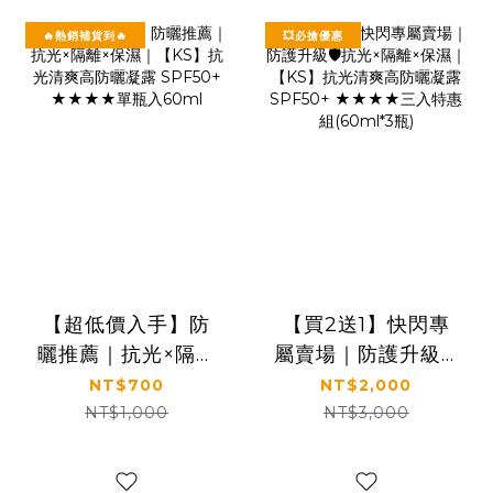
🔥熱銷補貨到🔥
💥必搶優惠
【超低價入手】防
【買2送1】快閃專
曬推薦｜抗光×隔離
屬賣場｜防護升級🛡️
×保濕｜【KS】抗
抗光×隔離×保濕｜
NT$700
NT$2,000
光清爽高防曬凝露
【KS】抗光清爽高
NT$1,000
NT$3,000
SPF50+ ★★★★
防曬凝露 SPF50+
單瓶入60ml
★★★★三入特惠