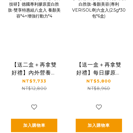
【送二盒＋再拿雙
【送一盒＋再拿雙
好禮】內外營養補
好禮】每日膠原補
給雙享購｜養顏X行
給｜皮膚Q彈好氣色
NT$7,733
NT$5,800
動UP｜嚴選專利成
｜【食技研】德國
NT$12,800
NT$8,960
分｜【食技研】德
專利膠原蛋白胜肽-
國專利膠原蛋白胜
養顏美容(專利
肽-雙享特惠組八盒
VERISOL®)六盒入
入 養顏美容*4+增
(2.5g*30包*6盒)
加入購物車
加入購物車
強行動力*4