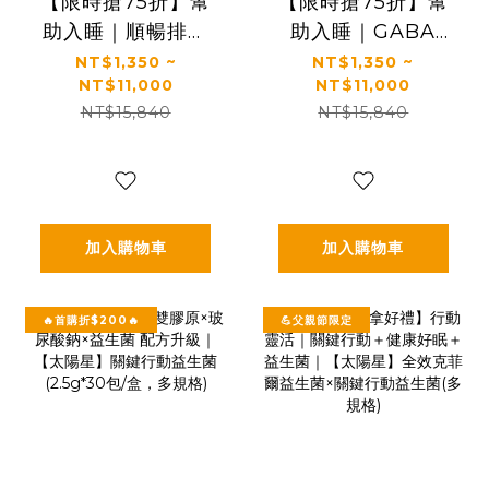
【限時搶75折】幫
【限時搶75折】幫
助入睡｜順暢排便
助入睡｜GABA
｜正品保證｜【太
PLUS+｜✅正品保
NT$1,350 ~
NT$1,350 ~
NT$11,000
NT$11,000
陽星】全效克菲爾
證｜【太陽星】全
NT$15,840
NT$15,840
益生菌(3g*30包/
效克菲爾益生菌晚
盒，多規格)
安加強版(3g*30包/
盒，多規格)
加入購物車
加入購物車
🔥首購折$200🔥
💪父親節限定