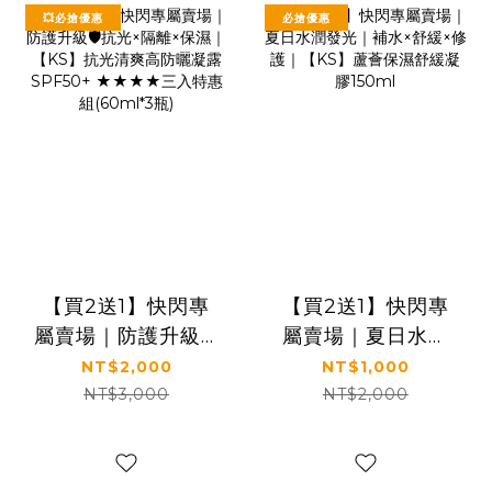
💥必搶優惠
必搶優惠
【買2送1】快閃專
【買2送1】快閃專
屬賣場｜防護升級🛡️
屬賣場｜夏日水潤
抗光×隔離×保濕｜
發光｜補水×舒緩×
NT$2,000
NT$1,000
【KS】抗光清爽高
修護｜【KS】蘆薈
NT$3,000
NT$2,000
防曬凝露 SPF50+
保濕舒緩凝膠
★★★★三入特惠
150ml
組(60ml*3瓶)