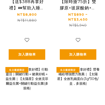
【送$388再拿好
【限時搶75折】雙
禮】💤幫助入睡｜
膠原×玻尿酸鈉×益
GABA PLUS+｜✅
生菌 配方升級｜
NT$8,800
NT$890 ~
NT$3,450
正品保證｜【太陽
【太陽星】關鍵行
NT$11,880
NT$5,940
星】全效克菲爾益
動益生菌(2.5g*30
生菌晚安加強版六
包/盒，多規格)
盒組(3g*30包*6盒)
加入購物車
加入購物車
💪父親節限定
💪父親節限定