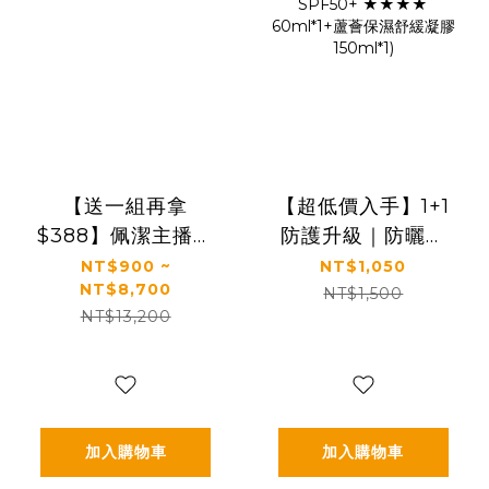
【送一組再拿
【超低價入手】1+1
$388】佩潔主播推
防護升級｜防曬＋
薦🔥熱銷必買組｜
蘆薈一次帶走｜
NT$900 ~
NT$1,050
NT$8,700
【KS】凍齡奇肌活
【KS】1+1完整呵護
NT$1,500
NT$13,200
膚露/全效精華/精華
一組入(抗光清爽高
霜(多規格)
防曬凝露 SPF50+
★★★★
60ml*1+蘆薈保濕
舒緩凝膠150ml*1)
加入購物車
加入購物車