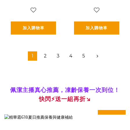
(3g*30包/盒，多規
(2.5g*30包*2盒)
格)
加入購物車
加入購物車
1
2
3
4
5
佩潔主播真心推薦，凍齡保養一次到位！
快閃
⚡
送一組再折↘
prev
next