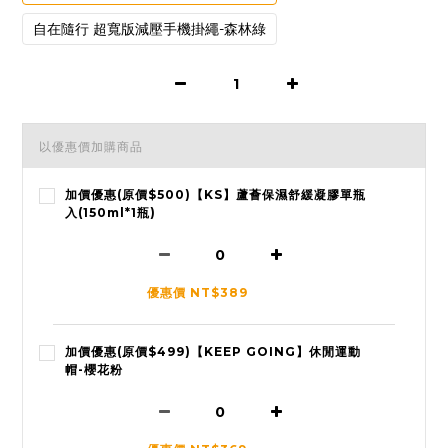
自在隨行 超寬版減壓手機掛繩-森林綠
以優惠價加購商品
加價優惠(原價$500)【KS】蘆薈保濕舒緩凝膠單瓶
入(150ml*1瓶)
優惠價 NT$389
加價優惠(原價$499)【KEEP GOING】休閒運動
帽-櫻花粉