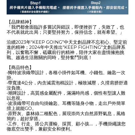
【品牌精神】
「我們都會面臨許多嘗試與錯誤，即便挫折了，失敗了，也
不代表就此出局；只要堅持努力，保持信念，就有希望。」
2023
“KEEP GOING”
沿續
年
中天文創品牌不忘初心、堅定前
2024
“KEEP FIGHTING”
進的精神；
年中天推出
文創品牌系
列，以奮戰不懈，砥礪前行的精神，陪伴大家在盡情擁抱挑
戰、越過生活難關的同時，堅持奮鬥到底！
【商品特色】
•
獨特波浪織帶設計，各種小掛件如耳機、小錢包、鑰匙一次
掛。
•
帶寬達4公分，內含減震泡棉設計，極致減壓，久揹肩膀舒適
沒負擔。
•
潮牌設計，高質感金屬配件，滿滿時尚感，個性有型讓人難
以忽視。
•
波浪織帶可自由勾掛鑰匙、耳機等隨身小物，走出戶外簡單
GO
揹上就能
。
•
原野灰、森林綠二種配色，展現崇尚大自然原野氣息，風格
簡約，超好穿搭。
•
工作、行走、搭公共運輸、採買、顧小孩... ，手機掛繩讓您
徹底空出雙手，兼顧安全和便利。