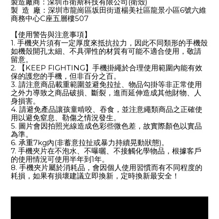
(
)
製造廠商：深圳市衛斯科技有限公司
衛殼
6
製 造 廠：深圳市龍崗區坂田街道楊美社區龍景小區
號六維
C
507
商務中心
座五層樓
【使用警告與注意事項】
1.
手機夾片須有一定厚度來抵抗拉力，因此不同類形的手機殼
如機殼開孔太細、不具彈性的材質有可能不適合使用，敬請
留意。
2.
KEEP FIGHTING
【
】手機掛繩於合理使用範圍內能有效
保的護您的手機，但非百分之百。
3.
請注意商品載重範圍並避免拉扯、物品勾掛等非正常使用
之外力導致之商品破損、斷裂，進而延伸造成其他財物、人
身損害。
4.
請避免產品讓孩童啃咬、吞食，並注意繩類商品之正確使
用以避免窒息、勒傷之情況發生。
5.
圖片會因拍照光線造成色彩些微色差，故實際顏色以實品
為準。
6.
7kg
(
)
承重
內
非蓄意拉扯或暴力持續晃動狀態
。
7.
手機夾片在不泡水、不曝曬、不接觸化學物品，根據客戶
1
的使用情況可使用半年到
年。
8.
手機夾片屬於消耗品，會因個人使用習慣而有不同程度的
耗損，如果有損壞建議立即換新，定時換新最安全！