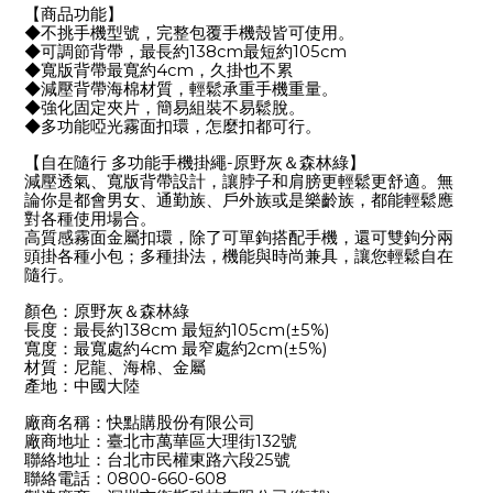
【商品功能】
◆
不挑手機型號，完整包覆手機殼皆可使用。
◆
138cm
105cm
可調節背帶，最長約
最短約
◆
4cm
寬版背帶最寬約
，久掛也不累
◆
減壓背帶海棉材質，輕鬆承重手機重量。
◆
強化固定夾片，簡易組裝不易鬆脫。
◆
多功能啞光霧面扣環，怎麼扣都可行。
-
【自在隨行
多功能手機掛繩
原野灰＆森林綠】
減壓透氣、寬版背帶設計，讓脖子和肩膀更輕鬆更舒適。無
論你是都會男女、通勤族、戶外族或是樂齡族，都能輕鬆應
對各種使用場合。
高質感霧面金屬扣環，除了可單鉤搭配手機，還可雙鉤分兩
頭掛各種小包；多種掛法，機能與時尚兼具，讓您輕鬆自在
隨行。
顏色：原野灰＆森林綠
138cm
105cm(±5%)
長度：最長約
最短約
4cm
2cm(±5%)
寬度：最寬處約
最窄處約
材質：尼龍、海棉、金屬
產地：中國大陸
廠商名稱：快點購股份有限公司
132
廠商地址：臺北市萬華區大理街
號
25
聯絡地址：台北市民權東路六段
號
0800-660-608
聯絡電話：