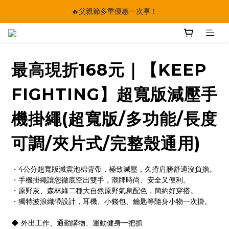
🔥父親節多重優惠一次享！
太陽星｜75折限時優惠
【快點學】線上課程平台正式上線！
🔥父親節多重優惠一次享！
最高現折168元｜【KEEP
FIGHTING】超寬版減壓手
機掛繩(超寬版/多功能/長度
可調/夾片式/完整殼通用)
・4公分超寬版減震泡棉背帶，極致減壓，久揹肩膀舒適沒負擔。
・手機掛繩讓您徹底空出雙手，潮牌時尚、安全又便利。
・原野灰、森林綠二種大自然原野氣息配色，簡約好穿搭。
・獨特波浪織帶設計，耳機、小錢包、鑰匙等隨身小物一次掛。
◆ 外出工作、通勤購物、運動健身一把抓