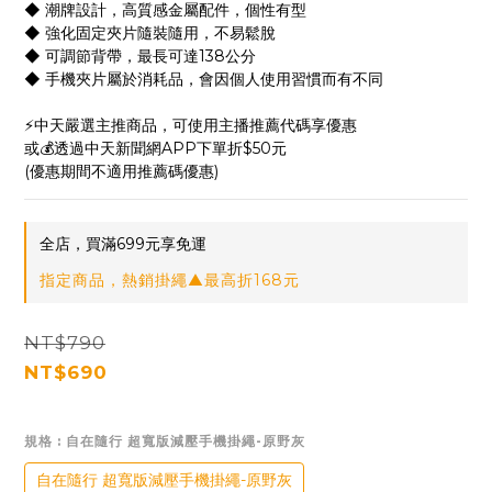
◆ 潮牌設計，高質感金屬配件，個性有型
◆ 強化固定夾片隨裝隨用，不易鬆脫
◆ 可調節背帶，最長可達138公分
◆ 手機夾片屬於消耗品，會因個人使用習慣而有不同
⚡中天嚴選主推商品，可使用主播推薦代碼享優惠
或💰透過中天新聞網APP下單折$50元
(優惠期間不適用推薦碼優惠)
全店，買滿699元享免運
指定商品，熱銷掛繩▲最高折168元
NT$790
NT$690
規格
: 自在隨行 超寬版減壓手機掛繩-原野灰
自在隨行 超寬版減壓手機掛繩-原野灰