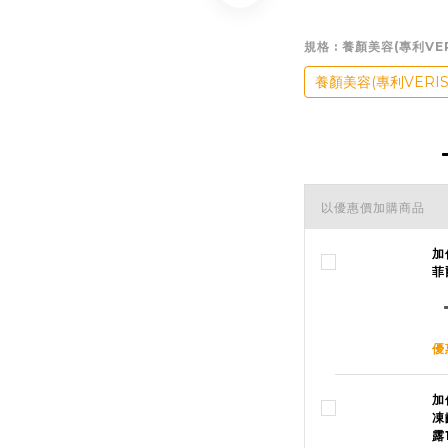
規格
: 養顏美容(專利V
養顏美容(專利VERI
以優惠價加購商品
加
菲
優
加
凍
露