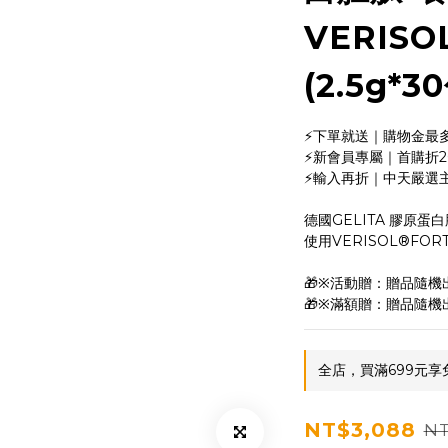
VERIS
(2.5g*3
⚡下單就送｜購物金最多
⚡新會員專屬｜首購折2
⚡輸入再折｜中天嚴選
德國GELITA 膠原蛋
使用VERISOL®FOR
🎁※活動贈：贈品隨
🎁※滿額贈：贈品隨
全店，買滿699元享
NT$3,088
NT