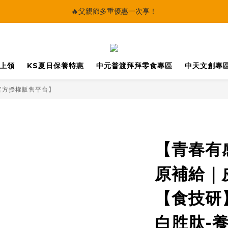
🔥父親節多重優惠一次享！
🔥父親節多重優惠一次享！
太陽星｜75折限時優惠
【快點學】線上課程平台正式上線！
馬上領
KS夏日保養特惠
中元普渡拜拜零食專區
中天文創專
🔥父親節多重優惠一次享！
官方授權販售平台】
【青春有
原補給｜
【食技研
白胜肽-