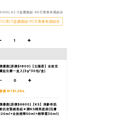
ERISOL®)-3盒優惠組-90天青春有感組合
SOL®)-3盒優惠組-90天青春有感組合
價優惠(原價$1800)【太陽星】全效克
爾益生菌一盒入(3g*30包/盒)
惠價 NT$1,584
價優惠(原價$6600)【KS】凍齡奇肌
齡抗老緊緻套組★贈KS精美提袋(活膚
120ml+全效精華50ml+精華霜30ml)