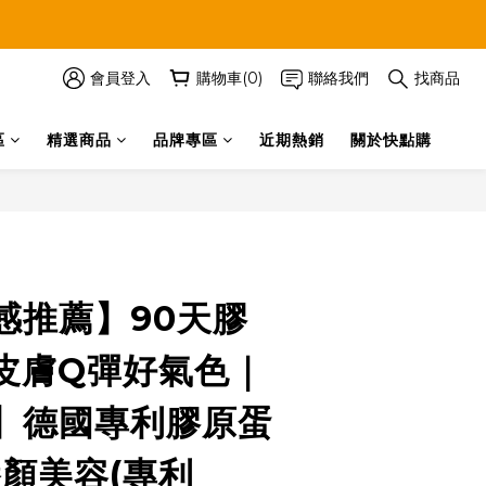
會員登入
購物車(0)
聯絡我們
找商品
區
精選商品
品牌專區
近期熱銷
關於快點購
立即購買
感推薦】90天膠
皮膚Q彈好氣色｜
】德國專利膠原蛋
養顏美容(專利