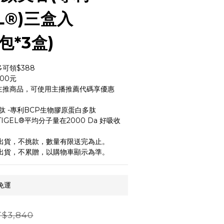
OL®)三盒入
0包*3盒)
可領$388
00元
主推商品，可使用主播推薦代碼享優惠
白肽 -專利BCP生物膠原蛋白多肽
TIGEL®平均分子量在2000 Da 好吸收
機出貨，不挑款，數量有限送完為止。
機出貨，不累贈，以購物車顯示為準。
免運
$3,840