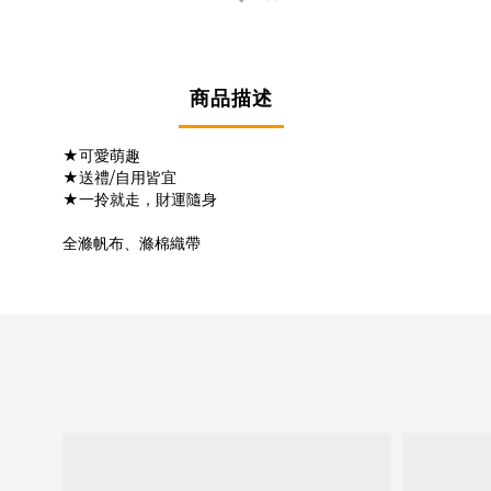
商品描述
★可愛萌趣
★送禮/自用皆宜
★一拎就走，財運隨身
全滌帆布、滌棉織帶