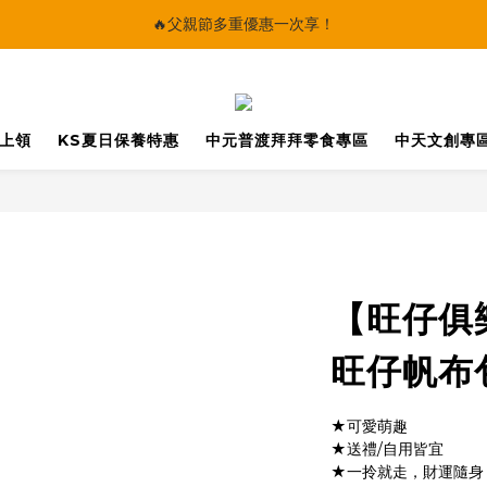
🔥父親節多重優惠一次享！
🔥父親節多重優惠一次享！
太陽星｜75折限時優惠
【快點學】線上課程平台正式上線！
馬上領
KS夏日保養特惠
中元普渡拜拜零食專區
中天文創專
🔥父親節多重優惠一次享！
【旺仔俱
旺仔帆布
★可愛萌趣
★送禮/自用皆宜
★一拎就走，財運隨身