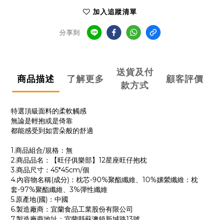
加入追蹤清單
分享到
送貨及付
商品描述
了解更多
顧客評價
款方式
特選頂級面料的柔軟觸感
無論是輕抱或是倚靠
都能感受到如雲朵般的舒適
1.商品組合/規格：無
2.商品品名：【旺仔俱樂部】12星座旺仔抱枕
3.商品尺寸：45*45cm/個
4.內容物名稱(成分)：枕芯-90%聚酯纖維、10%嫘縈纖維：枕
套-97%聚酯纖維、3%彈性纖維
5.原產地(國)：中國
6.製造廠商：宜蘭食品工業股份有限公司
7.製造廠商地址：宜蘭縣蘇澳鎮新城路13號