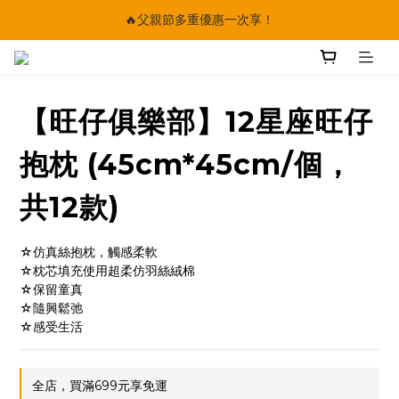
🔥父親節多重優惠一次享！
🔥父親節多重優惠一次享！
太陽星｜75折限時優惠
【快點學】線上課程平台正式上線！
【旺仔俱樂部】12星座旺仔
🔥父親節多重優惠一次享！
抱枕 (45cm*45cm/個，
共12款)
☆仿真絲抱枕，觸感柔軟
☆枕芯填充使用超柔仿羽絲絨棉
☆保留童真
☆隨興鬆弛
☆感受生活
全店，買滿699元享免運