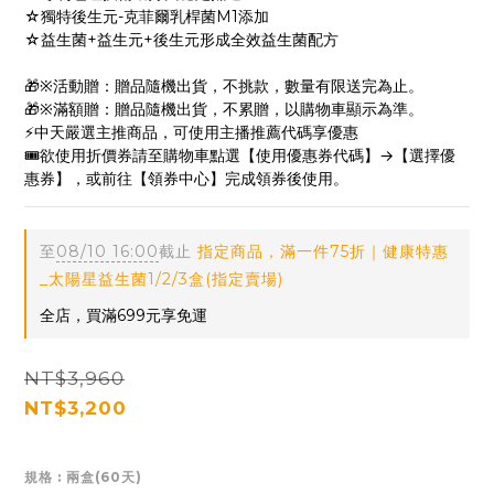
☆獨特後生元-克菲爾乳桿菌M1添加
☆益生菌+益生元+後生元形成全效益生菌配方
🎁※活動贈：贈品隨機出貨，不挑款，數量有限送完為止。
🎁※滿額贈：贈品隨機出貨，不累贈，以購物車顯示為準。
⚡中天嚴選主推商品，可使用主播推薦代碼享優惠
🎟️欲使用折價券請至購物車點選【使用優惠券代碼】→【選擇優
惠券】，或前往【領券中心】完成領券後使用。
至
08/10 16:00
截止
指定商品，滿一件75折｜健康特惠
_太陽星益生菌1/2/3盒(指定賣場)
全店，買滿699元享免運
NT$3,960
NT$3,200
規格
: 兩盒(60天)