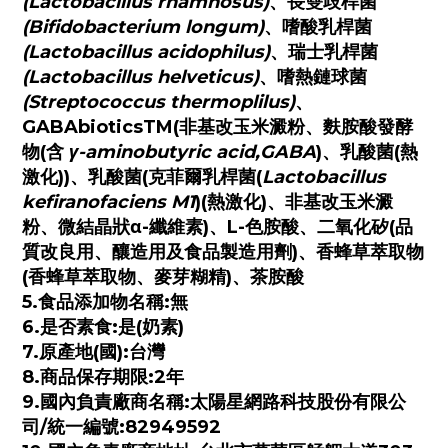
(Lactobacillus rhamnosus)
、長雙歧桿菌
(Bifidobacterium longum)
、嗜酸乳桿菌
(Lactobacillus acidophilus)
、瑞士乳桿菌
(Lactobacillus helveticus)
、嗜熱鏈球菌
(Streptococcus thermoplilus)
、
GABAbioticsTM(非基改玉米澱粉、麩胺酸發酵
物(含
γ-aminobutyric acid,GABA
)、乳酸菌(熱
激化))、乳酸菌(克菲爾乳桿菌(
Lactobacillus
kefiranofaciens M1
)(熱激化)、非基改玉米澱
粉、微結晶狀α-纖維素)、L-色胺酸、二氧化矽(品
質改良用、釀造用及食品製造用劑)、香蜂草萃取物
(香蜂草萃取物、麥芽糊精)、茶胺酸
5.食品添加物名稱:無
6.是否素食:是(奶素)
7.原產地(國):台灣
8.商品保存期限:2年
9.國內負責廠商名稱:太陽星網路科技股份有限公
司/統一編號:82949592