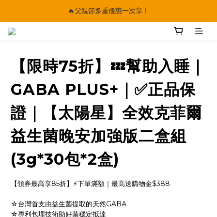
🔥父親節多重優惠一次享！
🔥父親節多重優惠一次享！
太陽星｜75折限時優惠
【快點學】線上課程平台正式上線！
【限時75折】💤幫助入睡｜
🔥父親節多重優惠一次享！
GABA PLUS+｜✅正品保
證｜【太陽星】全效克菲爾
益生菌晚安加強版二盒組
(3g*30包*2盒)
【領券最高享85折】⚡下單滿額｜最高送購物金$388
☆台灣首支由益生菌提取的天然GABA
☆專利包埋技術助好菌穩定抵達