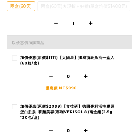
兩盒(60天)
兩盒(60天)★現折＋好禮(單盒均價$1408元)
以優惠價加購商品
加價優惠(原價$1111)【太陽星】挪威頂級魚油一盒入
(60粒/盒)
優惠價 NT$990
加價優惠(原價$2099)【食技研】德國專利活性膠原
蛋白胜肽-養顏美容(專利VERISOL®)兩盒組(2.5g
*30包/盒)