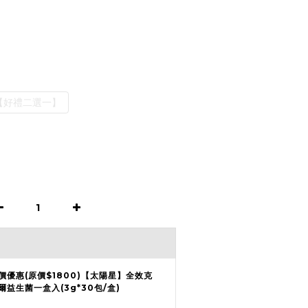
【好禮二選一】
價優惠(原價$1800)【太陽星】全效克
爾益生菌一盒入(3g*30包/盒)