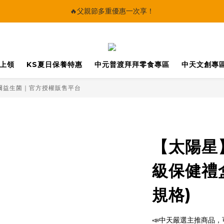
🔥父親節多重優惠一次享！
🔥父親節多重優惠一次享！
太陽星｜75折限時優惠
【快點學】線上課程平台正式上線！
馬上領
KS夏日保養特惠
中元普渡拜拜零食專區
中天文創專
🔥父親節多重優惠一次享！
克菲爾益生菌｜官方授權販售平台
【太陽星
級保健禮盒
規格)
📣中天嚴選主推商品