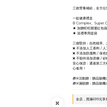
三效營養補給，全方位
一錠健康禮盒
B Complex、Super
★ 加贈旺旺開運紅包袋
★ 送禮專用提袋
三個堅持：自然植萃、
❌ 不添加人工香料 / 
❌ 不添加防腐劑 / 保色
❌ 不額外添加蔗糖 / 砂
安心保證：通過第三方
心食用！
🎁※活動贈：贈品隨
🎁※滿額贈：贈品隨
全店，買滿699元享