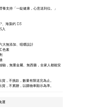
營養支持「一錠健康，心意送到位。」
 C³、海藻鈣 D3
5入
六大無添加、咀嚼設計
人工色素
劑
糖
檢驗，無重金屬、無西藥，全家人都能安
機出貨，不挑款，數量有限送完為止。
機出貨，不累贈，以購物車顯示為準。
免運