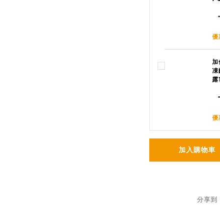
優
加
凍
露
優
加入購物車
分享到