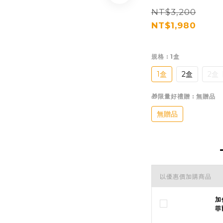
NT$3,200
NT$1,980
規格
: 1盒
1盒
2盒
2盒
🎁限量好禮贈
: 無贈品
無贈品
以優惠價加購商品
加
菲