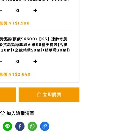
惠價 NT$1,988
價優惠(原價$6600)【KS】凍齡奇肌
齡抗老緊緻套組★贈KS精美提袋(活膚
120ml+全效精華50ml+精華霜30ml)
惠價 NT$2,640
立即購買
加入追蹤清單