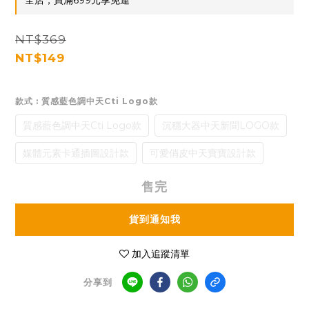
全店，買滿699元享免運
NT$369
NT$149
款式
: 質感藍色調中天Cti Logo款
質感藍色調中天Cti Logo款
沉穩大器中天新聞LOGO款
媒體元素卡通插圖設計款
可愛俏皮中天寶寶設計款
售完
貨到通知我
加入追蹤清單
分享到