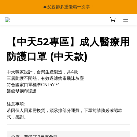
🔥父親節多重優惠一次享！
🔥父親節多重優惠一次享！
太陽星｜75折限時優惠
【快點學】線上課程平台正式上線！
【中天52專區】成人醫療用
🔥父親節多重優惠一次享！
防護口罩 (中天款)
中天獨家設計，台灣生產製造，共4款
三層防護不悶熱，有效過濾病毒飛沫灰塵
符合國家口罩標準CN14774
醫療雙鋼印認證
注意事項:
若因個人因素需換貨，須承擔部分運費，下單前請務必確認款
式，感謝。