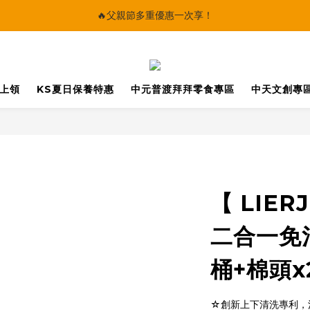
🔥父親節多重優惠一次享！
🔥父親節多重優惠一次享！
太陽星｜75折限時優惠
【快點學】線上課程平台正式上線！
馬上領
KS夏日保養特惠
中元普渡拜拜零食專區
中天文創專
🔥父親節多重優惠一次享！
【 LIE
二合一免沾
桶+棉頭x
☆創新上下清洗專利，