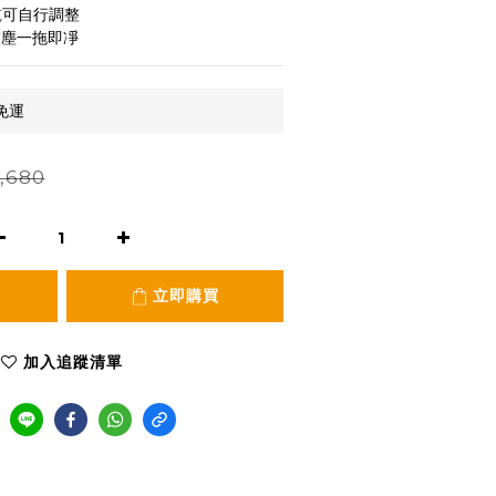
乾可自行調整
灰塵一拖即凈
免運
,680
立即購買
加入追蹤清單