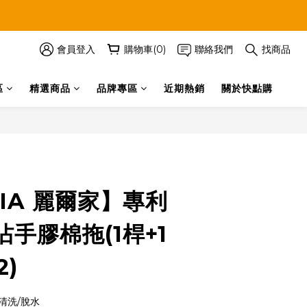
會員登入
購物車(0)
聯絡我們
找商品
區
精選商品
品牌專區
近期熱銷
關於快點購
立即購買
RJIA 麗爾家】專利
手膠棉拖(1桿+1
2)
清洗/脫水