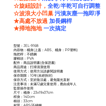
☆
旋紐設計，
全乾/半乾可自行調整
☆
波浪大小凹巢
污漬灰塵一拖即凈
★高處不放過
加長鋼桿
★掃地拖地
一次搞定
型號：JEL-9168
內容物：桶身(上蓋：ABS、桶身：PP塑料)
拖把桿：不銹鋼
膠棉頭：PVA
配件：商品說明書(含保證書)
商品用途：打掃清潔使用
使用方式：使用方法請參閱說明書
保存期限：10年(未經拆封)
保存方式：至於陰涼處，避免陽光直射
注意事項：未滿12歲兒童使用，應由成年人
監督操作使用
尺寸：桶身：23x19x37cm
桿身：140cm
棉頭：33cm
材質：ABS/不鏽鋼