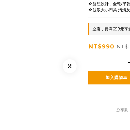
☆旋紐設計，全乾/半
☆波浪大小凹巢 污漬
全店，買滿699元享
NT$990
NT$1
加入購物車
分享到