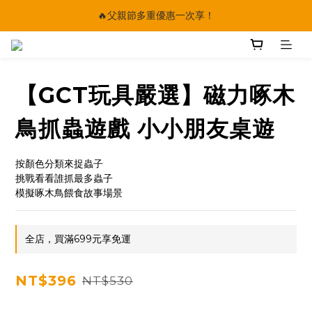
🔥父親節多重優惠一次享！
🔥父親節多重優惠一次享！
太陽星｜75折限時優惠
【快點學】線上課程平台正式上線！
【GCT玩具嚴選】磁力啄木
🔥父親節多重優惠一次享！
鳥抓蟲遊戲 小小朋友桌遊
按顏色分類來捉蟲子
挑戰看看誰抓最多蟲子
模擬啄木鳥餵食故事場景
全店，買滿699元享免運
NT$396
NT$530