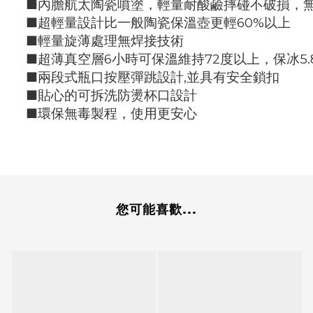
■內膽航太陶瓷噴塗，輕量耐酸鹼摔碰不破損，
■超輕量設計比一般陶瓷保溫壺更輕60%以上
■輕量旋薄處理無焊接技術
■超薄真空層6小時可保溫維持72度以上，保冰5.
■兩段式瓶口按壓彈跳設計,並具有安全鎖扣
■貼心的可拆洗防燙杯口設計
■環保無毒製程，使用更安心
您可能喜歡...