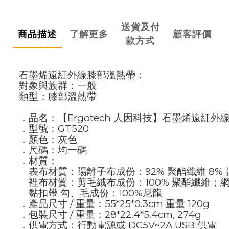
送貨及付
商品描述
了解更多
顧客評價
款方式
石墨烯遠紅外線膝部溫熱帶：
對象與族群：一般
類型：膝部溫熱帶
．品名：【Ergotech 人因科技】石墨烯遠紅外
．型號：GT520
．顏色：灰色
．尺碼：均一碼
．材質：
表布材質：陽離子布成份：92% 聚酯纖維 8% 
裡布材質：剪毛絨布成份：100% 聚酯纖維；網
黏扣帶 勾、毛成份：100%尼龍
．產品尺寸 / 重量：55*25*0.3cm 重量 120g
．包裝尺寸 / 重量：28*22.4*5.4cm, 274g
．供電方式：行動電源或 DC5V~2A USB 供電