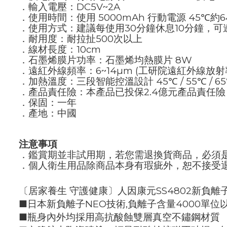
．輸入電壓：DC5V~2A
．使用時間：使用 5000mAh 行動電源 45℃約6小時
．使用方式：建議每使用30分鐘休息10分鐘，可
．耐用度：耐拉扯500次以上
．線材長度：10cm
．石墨烯膜片功率：石墨烯均熱膜片 8W
．遠紅外線頻率：6~14µm (工研院遠紅外線放射率量
．加熱溫度：三段智能控溫設計 45℃ / 55℃ / 65
．產品責任險：本產品已投保2.4億元產品責任險
．保固：一年
．產地：中國
注意事項
．鑑賞期並非試用期，若您需退換貨商品，必須
．個人衛生用品除商品本身有瑕疵外，恕不接受
〔居家養生 守護健康〕人因康元SS4802新負離
■日本新負離子NEO技術,負離子含量4000單位
■瓶身內外均採用高抗酸蝕雙層真空不鏽鋼材質