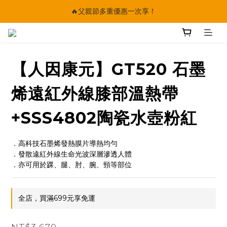
🔥父親節多重優惠一次享！
🔥父親節多重優惠一次享！
太陽星｜75折限時優惠
【快點學】線上課程平台正式上線！
【人因康元】GT520 石墨
🔥父親節多重優惠一次享！
烯遠紅外線膝部溫熱帶
+SSS4802陶瓷水壺粉紅
．高科技石墨烯發熱膜片導熱均勻
．發散遠紅外線生命光波深層滲透人體
．亦可用於踝、腿、肘、腕、頸等部位
全店，買滿699元享免運