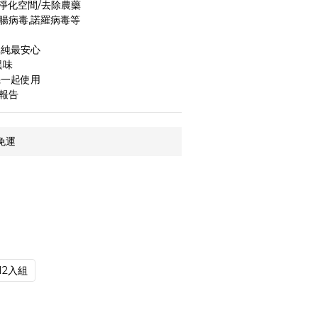
/淨化空間/去除農藥
,腸病毒,諾羅病毒等
單純最安心
異味
機一起使用
驗報告
免運
12入組