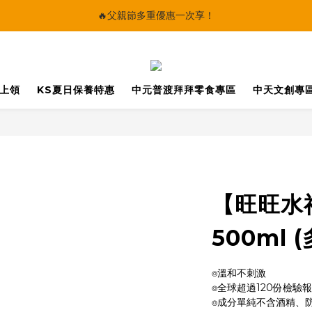
🔥父親節多重優惠一次享！
🔥父親節多重優惠一次享！
太陽星｜75折限時優惠
【快點學】線上課程平台正式上線！
馬上領
KS夏日保養特惠
中元普渡拜拜零食專區
中天文創專
🔥父親節多重優惠一次享！
【旺旺水
500ml 
⌾溫和不刺激
⌾全球超過120份檢驗
⌾成分單純不含酒精、