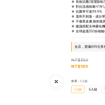
☆ 有效抗菌/清潔除味
☆ 對抗流感病毒H1N1
☆ 抗菌率可達99.9%
☆ 溫和不刺激・成分
☆ 不傷害皮膚,無刺激
☆ 建議搭配水神霧化
☆ 全球超過350份檢
全店，買滿699元享
NT$350
NT$180
數量
: 1入組
1入組
6入組