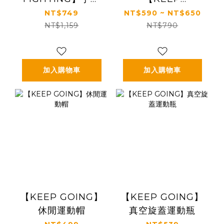
掛繩+2024年桌曆
FIGHTING】手機
NT$749
NT$590 ~ NT$650
優惠組
掛繩(多規格，寬版/
NT$1,159
NT$790
長度可調/夾片式/完
整殼通用)
加入購物車
加入購物車
【KEEP GOING】
【KEEP GOING】
休閒運動帽
真空旋蓋運動瓶