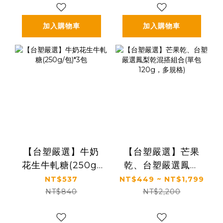
加入購物車
加入購物車
【台塑嚴選】牛奶
【台塑嚴選】芒果
花生牛軋糖(250g/
乾、台塑嚴選鳳梨
包)*3包
乾混搭組合(單包
NT$537
NT$449 ~ NT$1,799
120g，多規格)
NT$840
NT$2,200