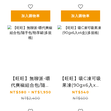
加入購物車
加入購物車
【旺旺】無聊派-嚼
【旺旺】吸C凍可吸
代爽椒組合包/隨手
果凍(90gx6入x4
包/勁享罐(多規格)
盒)(多規格)
NT$580 ~ NT$1,950
NT$540
NT$2,400
NT$600