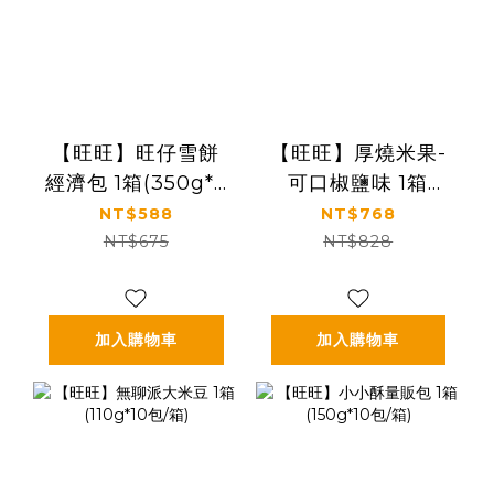
【旺旺】旺仔雪餅
【旺旺】厚燒米果-
經濟包 1箱(350g*5
可口椒鹽味 1箱
包/箱)
(190g*12包/箱)
NT$588
NT$768
NT$675
NT$828
加入購物車
加入購物車