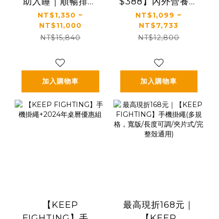
助入睡｜順暢排便
$388】內外營養補
｜正品保證｜【太
給｜最有感的膠原
NT$1,350 ~
NT$1,099 ~
NT$11,000
NT$7,733
陽星】全效克菲爾
蛋白胜肽｜【食技
NT$15,840
NT$12,800
益生菌(3g*30包/
研】德國專利膠原
盒，多規格)
蛋白胜肽(2.5g *30
包/盒，多規格)
加入購物車
加入購物車
【KEEP
最高現折168元｜
FIGHTING】手機
【KEEP