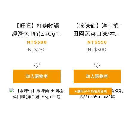
【旺旺】紅麴物語
【浪味仙】洋芋捲-
經濟包 1箱(240g*5
田園蔬菜口味/本味
包/箱)
海苔口味組合包
NT$588
NT$550
(16gx6包)x10袋
NT$750
NT$600
加入購物車
加入購物車
★贈旺仔牛奶精美提袋