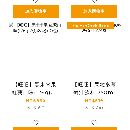
加入購物車
加入購物車
🔥抽 MacBook Neo🔥
【旺旺】黑米米果-
【旺旺】果粒多葡
紅藜口味(126g(2枚
萄汁飲料 250ml
x8袋)x10包)
x24袋
NT$850
NT$519
NT$950
NT$600