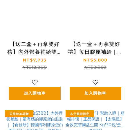
【送二盒＋再拿雙好
【送一盒＋再拿雙好
禮】內外營養補給雙享
禮】每日膠原補給｜皮
購｜養顏X行動UP｜
膚Q彈好氣色｜【食技
NT$7,733
NT$5,800
嚴選專利成分｜【食技
研】德國專利膠原蛋白
NT$12,800
NT$8,960
研】德國專利膠原蛋白
胜肽-養顏美容(專利
胜肽-雙享特惠組八盒
VERISOL®)六盒入
入 養顏美容*4+增強
(2.5g*30包*6盒)
加入購物車
加入購物車
行動力*4
⏰限時加碼贈
💪父親節限定