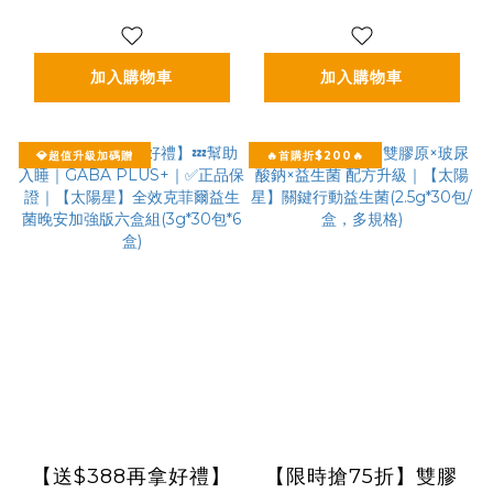
(3g*30包*3盒)
效克菲爾益生菌晚安加
強版八盒組(3g*30包
*8盒)
加入購物車
加入購物車
💎超值升級加碼贈
🔥首購折$200🔥
【送$388再拿好禮】
【限時搶75折】雙膠