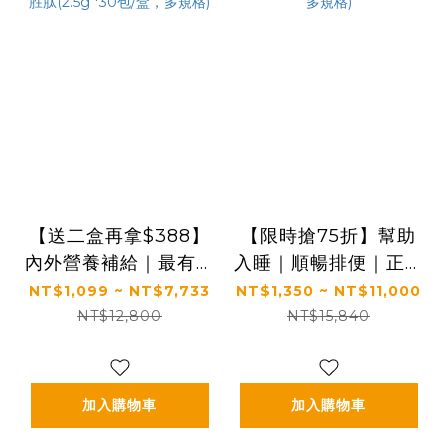
【送二盒再拿$388】
【限時搶75折】幫助
內外營養補給｜最有感
入睡｜順暢排便｜正品
的膠原蛋白胜肽｜【食
保證｜【太陽星】全效
NT$1,099 ~ NT$7,733
NT$1,350 ~ NT$11,000
技研】德國專利膠原蛋
克菲爾益生菌(3g*30
NT$12,800
NT$15,840
白胜肽(2.5g *30包/
包/盒，多規格)
盒，多規格)
加入購物車
加入購物車