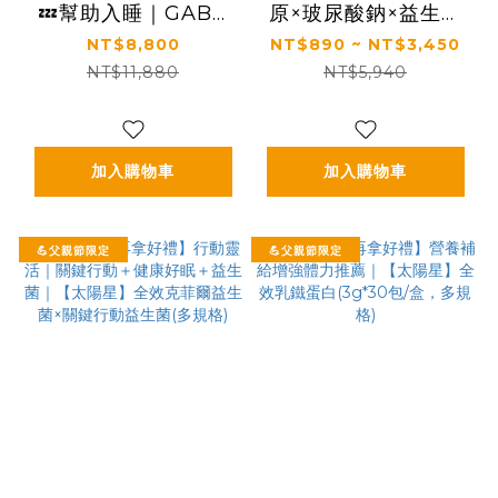
💤幫助入睡｜GABA
原×玻尿酸鈉×益生菌
PLUS+｜✅正品保證
配方升級｜【太陽星】
NT$8,800
NT$890 ~ NT$3,450
｜【太陽星】全效克菲
關鍵行動益生菌
NT$11,880
NT$5,940
爾益生菌晚安加強版六
(2.5g*30包/盒，多規
盒組(3g*30包*6盒)
格)
加入購物車
加入購物車
💪父親節限定
💪父親節限定