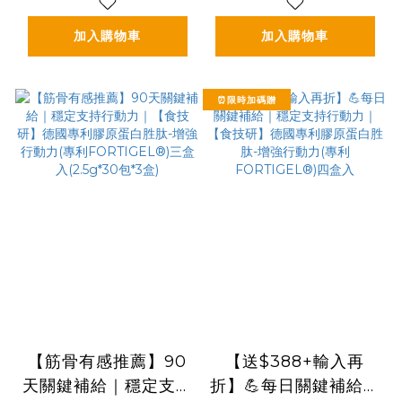
(3g*30包/盒，多規
VERISOL®)三盒入
格)
(2.5g*30包*3盒)
加入購物車
加入購物車
⏰限時加碼贈
【筋骨有感推薦】90
【送$388+輸入再
天關鍵補給｜穩定支持
折】💪每日關鍵補給｜