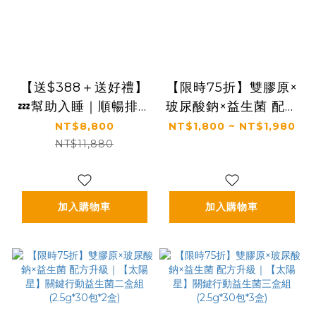
【送$388＋送好禮】
【限時75折】雙膠原×
💤幫助入睡｜順暢排便
玻尿酸鈉×益生菌 配方
｜✅正品保證｜【太陽
升級｜【太陽星】關鍵
NT$8,800
NT$1,800 ~ NT$1,980
星】全效克菲爾益生菌
行動益生菌一盒入
NT$11,880
六盒組(3g*30包*6盒)
(2.5g*30包*1盒)
加入購物車
加入購物車