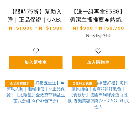
【限時75折】幫助入
【送一組再拿$388】
睡｜正品保證｜GABA
佩潔主播推薦🔥熱銷必
PLUS+｜【太陽星】
買組｜【KS】凍齡奇
NT$1,800 ~ NT$1,980
NT$900 ~ NT$8,700
全效克菲爾益生菌晚安
肌活膚露/全效精華/精
NT$13,200
加強版一盒入(3g*30
華霜(多規格)
包*1盒)
加入購物車
加入購物車
💪父親節限定
⏰限時加碼贈