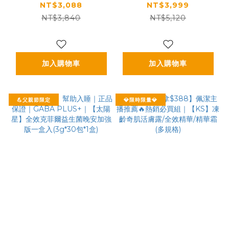
行動力｜【食技研】德
穩定支持行動力｜【食
NT$3,088
NT$3,999
國專利膠原蛋白胜肽-
技研】德國專利膠原蛋
NT$3,840
NT$5,120
增強行動力(專利
白胜肽-增強行動力(專
FORTIGEL®)三盒入
利FORTIGEL®)四盒
(2.5g*30包*3盒)
入
加入購物車
加入購物車
💪父親節限定
💎限時限量💎