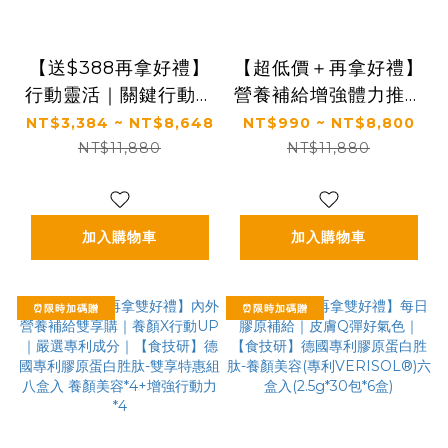
【送$388再拿好禮】
【超低價＋再拿好禮】
行動靈活｜關鍵行動＋
營養補給增強體力推薦
健康好眠＋益生菌｜
｜【太陽星】全效乳鐵
NT$3,384 ~ NT$8,648
NT$990 ~ NT$8,800
【太陽星】全效克菲爾
蛋白(3g*30包/盒，多
NT$11,880
NT$11,880
益生菌×關鍵行動益生
規格)
菌(多規格)
加入購物車
加入購物車
⏰限時加碼贈
⏰限時加碼贈