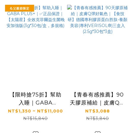
💪父親節限定
【限時搶75折】幫助
【青春有感推薦】90
入睡｜GABA
天膠原補給｜皮膚Q彈
PLUS+｜✅正品保證
好氣色｜【食技研】德
NT$1,350 ~ NT$11,000
NT$3,088
｜【太陽星】全效克菲
國專利膠原蛋白胜肽-
NT$15,840
NT$3,840
爾益生菌晚安加強版
養顏美容(專利