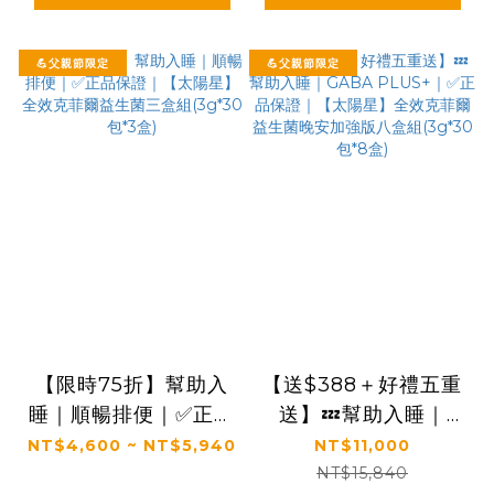
💪父親節限定
💪父親節限定
【限時75折】幫助入
【送$388＋好禮五重
睡｜順暢排便｜✅正品
送】💤幫助入睡｜
保證｜【太陽星】全效
GABA PLUS+｜✅正
NT$4,600 ~ NT$5,940
NT$11,000
克菲爾益生菌三盒組
品保證｜【太陽星】全
NT$15,840