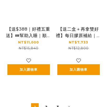
【送$388｜好禮五重
【送二盒＋再拿雙好
送】💤幫助入睡｜順暢
禮】每日膠原補給｜皮
排便｜✅正品保證｜
膚Q彈好氣色｜【食技
NT$11,000
NT$7,733
【太陽星】全效克菲爾
研】德國專利膠原蛋白
NT$15,840
NT$12,800
益生菌八盒組(3g*30
胜肽-養顏美容(專利
包*8盒)
VERISOL®)八盒入
加入購物車
加入購物車
1
2
3