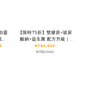
動靈
【限時75折】雙膠原×玻尿
眠＋
酸鈉×益生菌 配方升級｜
效克
【太陽星】關鍵行動益生菌
8
NT$4,600
生菌
三盒組(2.5g*30包*3盒)
NT$5,940