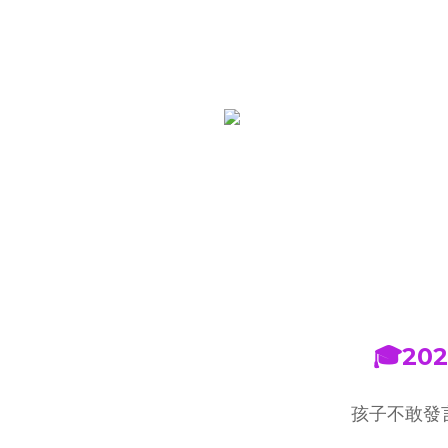
🎓2
孩子不敢發言