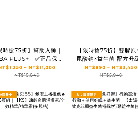
限時搶75折】幫助入睡｜
【限時搶75折】雙膠原
BA PLUS+｜✅正品保證
尿酸鈉×益生菌 配方升
【太陽星】全效克菲爾益
【太陽星】關鍵行動益
NT$1,350 ~ NT$11,000
NT$890 ~ NT$3,450
菌晚安加強版(3g*30包/
(2.5g*30包/盒，多規
NT$15,840
NT$5,940
盒，多規格)
時限量💎
💪父親節限定