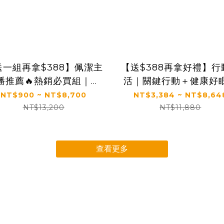
送一組再拿$388】佩潔主
【送$388再拿好禮】行
播推薦🔥熱銷必買組｜
活｜關鍵行動＋健康好
KS】凍齡奇肌活膚露/全效
益生菌｜【太陽星】全
NT$900 ~ NT$8,700
NT$3,384 ~ NT$8,64
精華/精華霜(多規格)
菲爾益生菌×關鍵行動益
NT$13,200
NT$11,880
(多規格)
查看更多