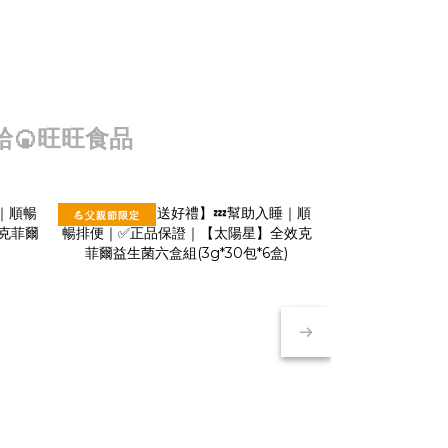
給
🍘旺旺食品
💪父親節限定
🔥抽 MacBook