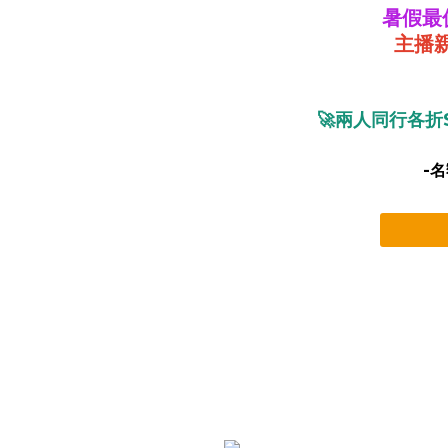
暑假最
主播親
🚀兩人同行各折
-