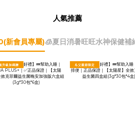
人氣推薦
0(新會員專屬)
🧊夏日消暑
旺旺水神
保健補
超值升級加碼贈
💪父親節限定