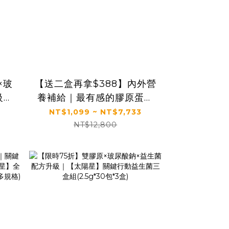
×玻
【送二盒再拿$388】內外營
級｜
養補給｜最有感的膠原蛋白
生菌
胜肽｜【食技研】德國專利
NT$1,099 ~ NT$7,733
格)
膠原蛋白胜肽(2.5g *30包/
NT$12,800
盒，多規格)