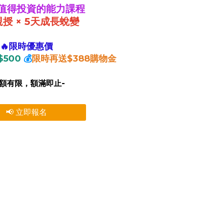
值得投資的能力課程
授 × 5天成長蛻變
🔥限時優惠價
$500
💰
限時再送$388
購物金
名額有限，額滿即止-
📢 立即報名