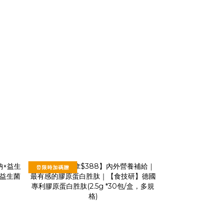
⏰限時加碼贈