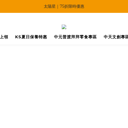
🔥父親節多重優惠一次享！
太陽星｜75折限時優惠
【快點學】線上課程平台正式上線！
🔥父親節多重優惠一次享！
馬上領
KS夏日保養特惠
中元普渡拜拜零食專區
中天文創專