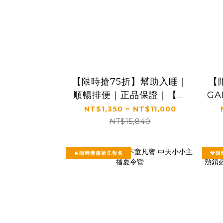
【限時搶75折】幫助入睡｜
【
順暢排便｜正品保證｜【太
GA
陽星】全效克菲爾益生菌
｜
NT$1,350 ~ NT$11,000
(3g*30包/盒，多規格)
生
NT$15,840
🔥限時優惠搶先報名
💎限