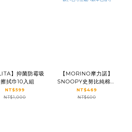
LITA】抑菌防霉吸
【MORINO摩力諾】
擦拭巾10入組
SNOOPY史努比純棉撞
色緹花小手巾/小方巾4
NT$599
NT$469
入組-(經典款/麻吉款/棒
NT$1,000
NT$600
球款/愛心款(4色可任
選/4款單色各1)