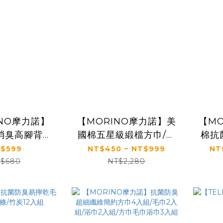
INO摩力諾】
【MORINO摩力諾】美
【M
菌消臭高腳背隱
國棉五星級緞檔方巾/毛
棉抗
0雙組-黑
巾/浴巾(多入組)
巾/
$599
NT$450 ~ NT$999
NT
$680
NT$2,280