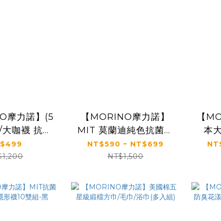
NO摩力諾】(5
【MORINO摩力諾】
【M
/大咖襪 抗菌
MIT 莫蘭迪純色抗菌方
本
/2短襪 長襪
巾/毛巾/浴巾/多入組
MI
$499
NT$590 ~ NT$699
NT
$1,200
NT$1,500