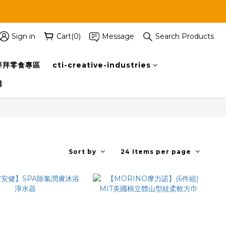
Sign in
Cart(0)
Message
Search Products
拜拜零食專區
cti-creative-industries
購
Sort by
24 Items per page