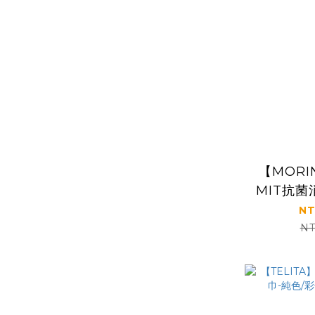
【MOR
MIT抗
形襪1
NT
NT