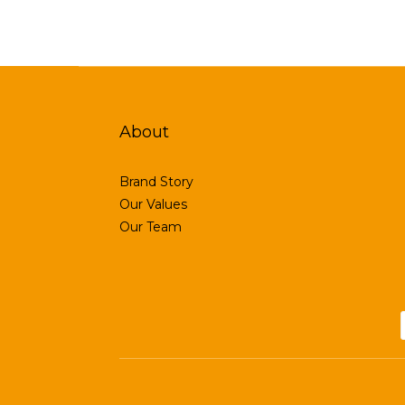
About
Brand Story
Our Values
Our Team