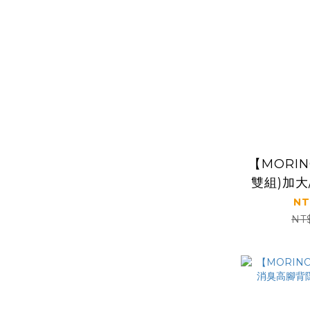
【MORI
雙組)加大
護踝足弓1
NT
NT