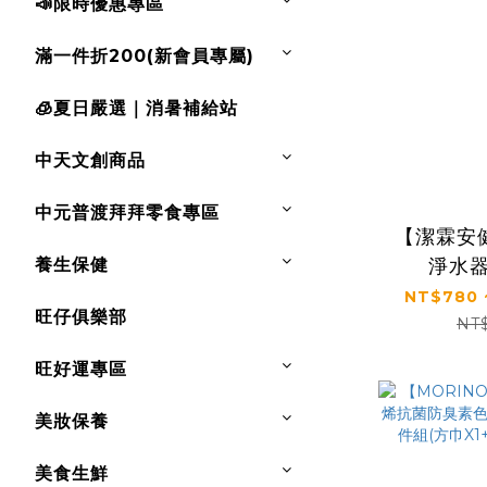
📣限時優惠專區
滿一件折200(新會員專屬)
🧊夏日嚴選｜消暑補給站
中天文創商品
中元普渡拜拜零食專區
【潔霖安
養生保健
淨水器
NT$780 
旺仔俱樂部
NT
旺好運專區
美妝保養
美食生鮮