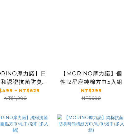
ORINO摩力諾】日
【MORINO摩力諾】個
大和認證抗菌防臭
性12星座純棉方巾5入組
T美國棉亮彩直紋方
$499 ~ NT$629
NT$399
巾/毛巾/多入組
NT$1,200
NT$600