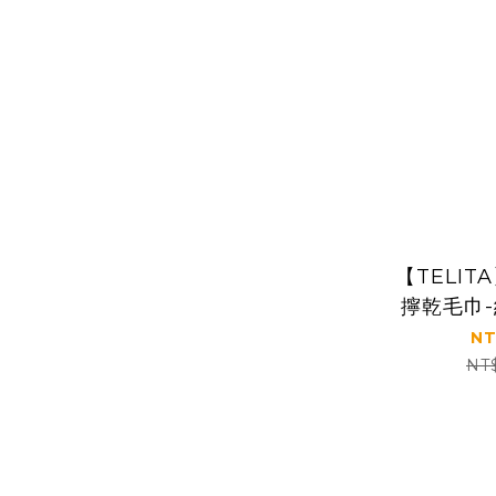
【TELI
擰乾毛巾-
炭
NT
NT