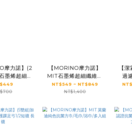
NO摩力諾】(2
【MORINO摩力諾】
【潔
IT石墨烯超細纖
MIT石墨烯超細纖維超
過
巾 毛巾 乾髮
吸水方巾/毛巾/浴巾/多
$449
NT$549 ~ NT$849
NT$
毛巾 擦拭巾
入組
$700
NT$1,400