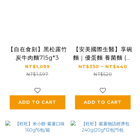
【自在食刻】黑松露竹
【安美國際生醫】享碗
炭牛肉麵715g*3
麵｜優蛋麵 養菌麵 (湯
麵/乾拌麵/葷/純素)(米
NT$1,099
NT$350 ~ NT$440
蛋白/藍鱈魚蛋白米/碗
NT$1,597
NT$520
豆蛋白，多規格)
ADD TO CART
ADD TO CART