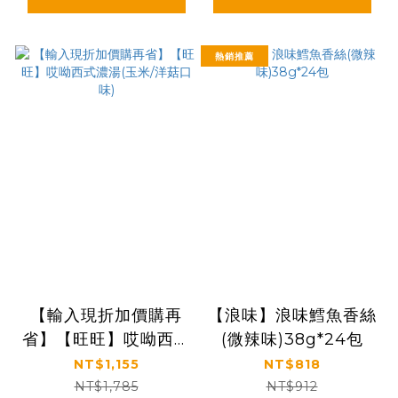
熱銷推薦
【輸入現折加價購再
【浪味】浪味鱈魚香絲
省】【旺旺】哎呦西式
(微辣味)38g*24包
濃湯(玉米/洋菇口味)
NT$1,155
NT$818
NT$1,785
NT$912