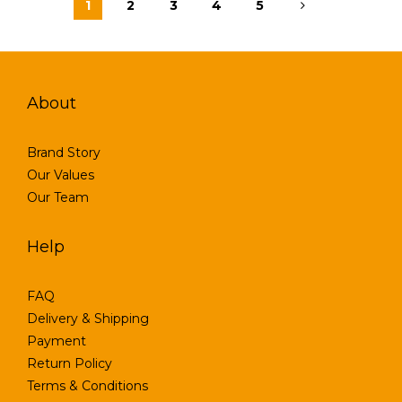
1
2
3
4
5
About
Brand Story
Our Values
Our Team
Help
FAQ
Delivery & Shipping
Payment
Return Policy
Terms & Conditions