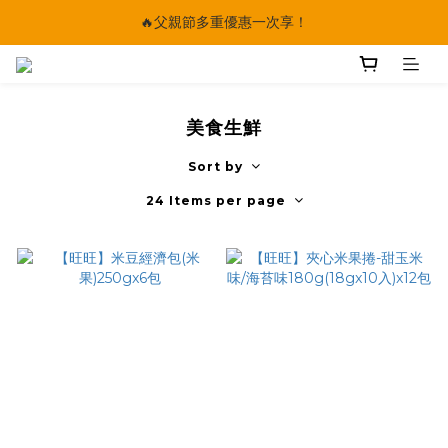
🔥父親節多重優惠一次享！
🔥父親節多重優惠一次享！
太陽星｜75折限時優惠
【快點學】線上課程平台正式上線！
美食生鮮
🔥父親節多重優惠一次享！
Sort by
24 Items per page