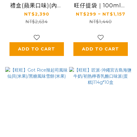
禮盒(蘋果口味)(內含
旺仔提袋｜100ml含
仿真造型撲滿乙
3.2g優質蛋白質｜
NT$2,390
NT$299 ~ NT$1,157
個)160g*6盒
【旺旺】旺仔牛奶(保
NT$2,634
NT$1,440
久乳飲品) 多種口味
(125mlx24入)
ADD TO CART
ADD TO CART