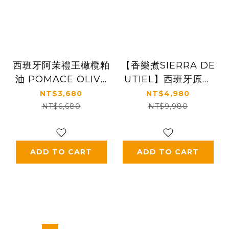
西班牙阿茉禮王橄欖粕
【香樂煮SIERRA DE
油 POMACE OLIVE
UTIEL】西班牙原裝
OIL 4L
進口 香樂煮特級冷壓
NT$3,680
NT$4,980
初榨橄欖油 EXTRA
NT$6,680
NT$9,980
VIRGIN OLIVE OIL
5L
ADD TO CART
ADD TO CART