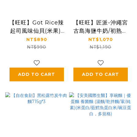
【旺旺】Got Rice辣
【旺旺】匠派-沖繩宮
起司風味仙貝(米果)/
古島海鹽牛奶/初熟檸
黑糖風味雪餅(米果)
香乳酪口味派(蛋
NT$890
NT$1,070
糕)114g*10盒
NT$990
NT$1,190
ADD TO CART
ADD TO CART