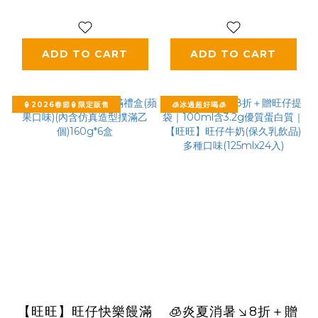
ADD TO CART
ADD TO CART
🏮2026春節🏮限定販售
🧊冰過超好喝🧊
【旺旺】旺仔快樂饅滿
🧊炎夏消暑↘8折＋贈