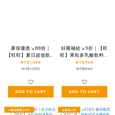
暑假優惠↘88折｜
好菌補給↘9折｜【旺
【旺旺】夏日超值飲品
旺】果粒多乳酸飲料系
組｜凍痴飲料＋Jelly
列 220mlx24包 (蘋
NT$1,399
NT$749
蒟蒻凍＋果粒多乳酸飲
果口味/荔枝口味/草莓
NT$1,590
NT$840
料
口味)
ADD TO CART
ADD TO CART
✨新品熱銷上市✨
🔥新品上市