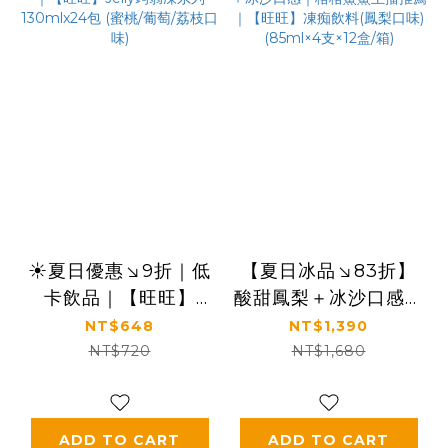
☀️夏日優惠↘9折｜低
【夏日冰品↘83折】
卡飲品｜【旺旺】
酸甜鳳梨＋冰沙口感｜
Jelly蒟蒻凍系列
格格鯊鯊主播推薦｜
NT$648
NT$1,390
130mlx24包 (蜜桃/葡
【旺旺】凍痴飲料(鳳
NT$720
NT$1,680
萄/荔枝口味)
梨口味)(85ml×4支
×12盒/箱)
ADD TO CART
ADD TO CART