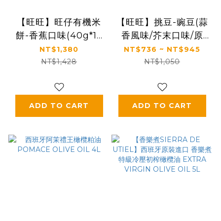
【旺旺】旺仔有機米
【旺旺】挑豆-豌豆(蒜
餅-香蕉口味(40g*12
香風味/芥末口味/原
包/箱)
味)(多規格)
NT$1,380
NT$736 ~ NT$945
NT$1,428
NT$1,050
ADD TO CART
ADD TO CART