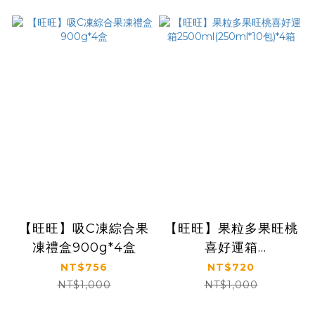
【旺旺】吸C凍綜合果
【旺旺】果粒多果旺桃
凍禮盒900g*4盒
喜好運箱
2500ml(250ml*10
NT$756
NT$720
包)*4箱
NT$1,000
NT$1,000