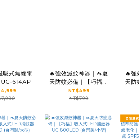
磁吸式無線電
🔥強效滅蚊神器｜🦟夏
🔥
UC-614AP
天防蚊必備｜【巧福】
天防
充電式電蚊拍UC-
吸入式
4,999
NT$499
723(電蚊拍+捕蚊燈
水 首
$7,980
NT$799
2in1)
腳
⏰限量買