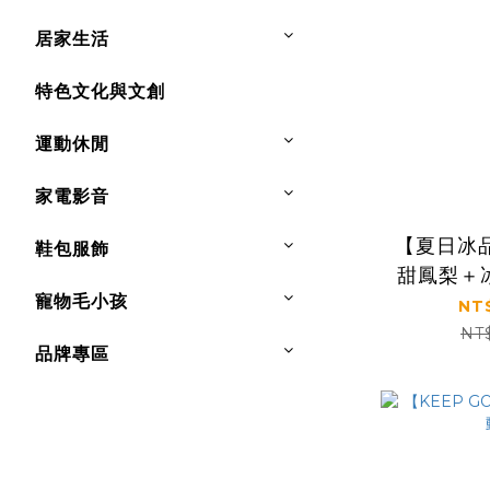
居家生活
特色文化與文創
運動休閒
家電影音
【夏日冰
鞋包服飾
甜鳳梨＋
寵物毛小孩
格鯊鯊主
NT
旺】凍痴飲
NT
品牌專區
(85ml×