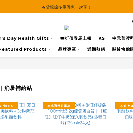
🔥父親節多重優惠一次享！
🔥父親節多重優惠一次享！
太陽星｜75折限時優惠
【快點學】線上課程平台正式上線！
's Day Health Gifts
🎟️折價券馬上領
KS
中元普渡
🔥父親節多重優惠一次享！
Featured Products
品牌專區
近期熱銷
關於快點
選｜消暑補給站
 Neo🔥
🧊冰過超好喝🧊
🔥抽 M