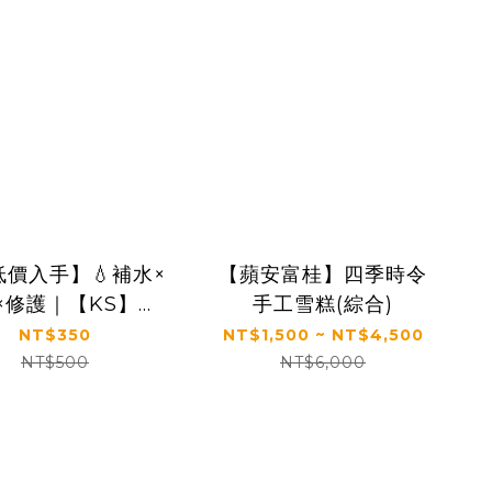
價入手】💧補水×
【蘋安富桂】四季時令
×修護｜【KS】蘆
手工雪糕(綜合)
濕舒緩凝膠150ml
NT$350
NT$1,500 ~ NT$4,500
NT$500
NT$6,000