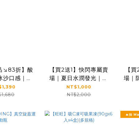
品↘83折】酸
【買2送1】快閃專屬賣
【買
冰沙口感｜格
場｜夏日水潤發光｜補
場｜防
播推薦｜【旺
水×舒緩×修護｜【KS】
離×
$1,390
NT$1,000
料(鳳梨口味)
蘆薈保濕舒緩凝膠
$1,680
NT$2,000
4支×12盒/箱)
150ml
SPF
特惠
🔥抽 M