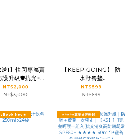
2送1】快閃專屬賣
【KEEP GOING】 防
護升級🛡️抗光×隔
水野餐墊
保濕｜【KS】抗光
(150cm*200cm)
NT$2,000
NT$599
清爽高防曬凝露
NT$3,000
NT$699
50+ ★★★★三入
組(60ml*3瓶)
acBook Neo🔥
⭐⭐⭐⭐⭐五星好評熱銷