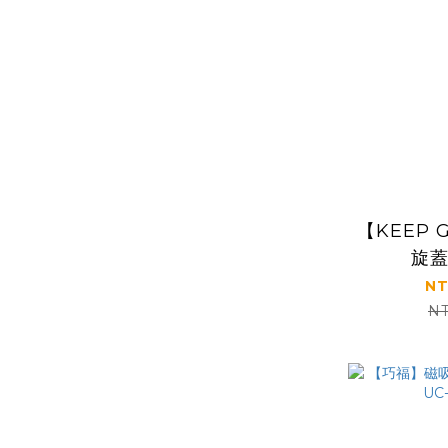
【KEEP 
旋
NT
NT