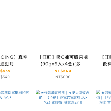
GOING】真空
【旺旺】吸C凍可吸果凍
【旺
蓋運動瓶
(90gx6入x4盒)(多規
飲料
格)
$539
NT$540
$549
NT$600