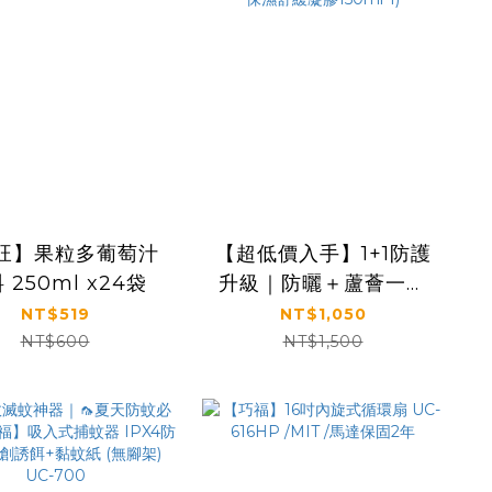
旺】果粒多葡萄汁
【超低價入手】1+1防護
 250ml x24袋
升級｜防曬＋蘆薈一次
帶走｜【KS】1+1完整呵
NT$519
NT$1,050
護一組入(抗光清爽高防
NT$600
NT$1,500
曬凝露 SPF50+
★★★★ 60ml*1+蘆薈
保濕舒緩凝膠150ml*1)