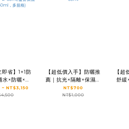
即省】1+1防
【超低價入手】防曬推
【超低
補水×防曬×修
薦｜抗光×隔離×保濕｜
舒緩
】1+1完整呵護
【KS】抗光清爽高防曬
薈保
 ~ NT$3,150
NT$700
清爽高防曬凝露
凝露 SPF50+ ★★★★
$4,500
NT$1,000
0+ ★★★★
單瓶入60ml
蘆薈保濕舒緩凝
ml，多規格)