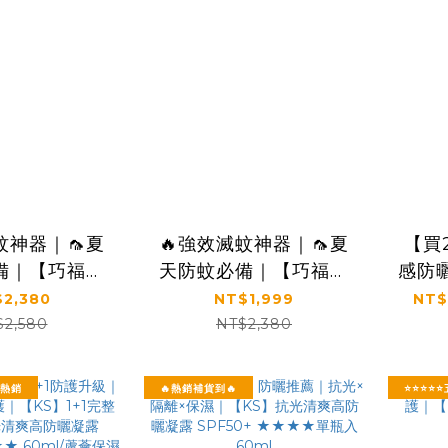
蚊神器｜🦟夏
🔥強效滅蚊神器｜🦟夏
【買2
備｜【巧福】
天防蚊必備｜【巧福】
感防
D捕蚊器 UC-
吸入式LED捕蚊器 UC-
酸保
2,380
NT$1,999
NT$
 (台灣製/大型)
800LED (台灣製/小型)
老化
$2,580
NT$2,380
高防
★★★
評熱銷
🔥熱銷補貨到🔥
⭐⭐⭐⭐