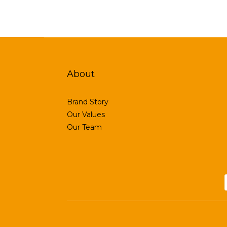
About
Brand Story
Our Values
Our Team