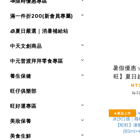
📣限時優惠專區
滿一件折200(新會員專屬)
🧊夏日嚴選｜消暑補給站
中天文創商品
中元普渡拜拜零食專區
暑假優惠
養生保健
旺】夏日
凍痴飲料＋
NT
旺仔俱樂部
＋果粒
NT
旺好運專區
🔥新品上市
美妝保養
美食生鮮