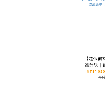
【超低價立
護升級｜
護｜【KS
NT$1,050
組 (抗光
NT
SPF5
60ml/
膠150