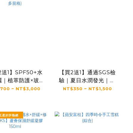
送1】SPF50+水
【買2送1】通過SGS檢
曬｜植萃防護×玻尿
驗｜夏日水潤發光｜補
濕｜專利萃取延緩
水×舒緩×修護｜【KS】
700 ~ NT$3,000
NT$350 ~ NT$1,500
｜【KS】抗光清爽
蘆薈保濕舒緩凝膠
曬凝露 SPF50+
(150ml/瓶，多規格)
★(60ml/瓶，多
⭐五星好評熱銷
規格)