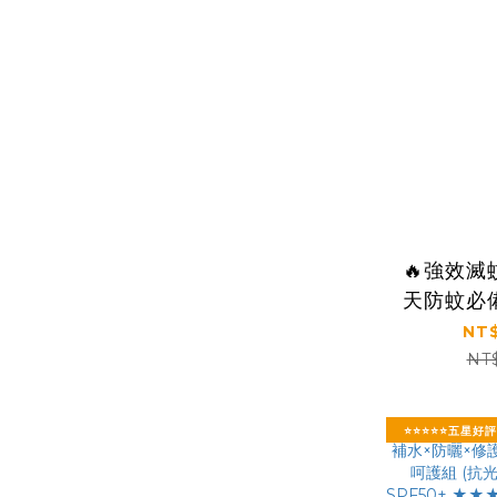
🔥強效滅
天防蚊必
吸入式LE
NT$
850LED
NT
⭐⭐⭐⭐⭐五星好