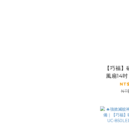
【巧福】
風扇14吋 
NT$
NT