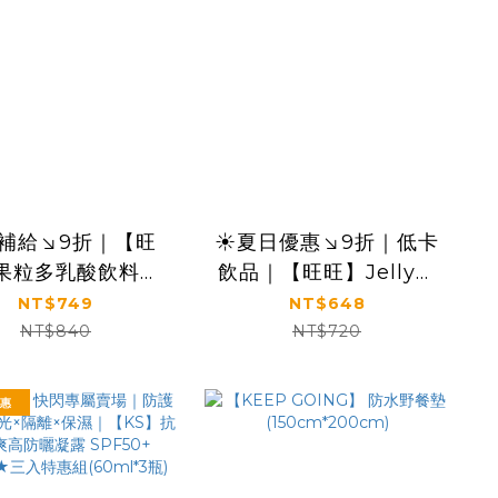
補給↘9折｜【旺
☀️夏日優惠↘9折｜低卡
果粒多乳酸飲料系
飲品｜【旺旺】Jelly蒟
20mlx24包 (蘋果
蒻凍系列 130mlx24包
NT$749
NT$648
/荔枝口味/草莓口
(蜜桃/葡萄/荔枝口味)
NT$840
NT$720
味)
優惠