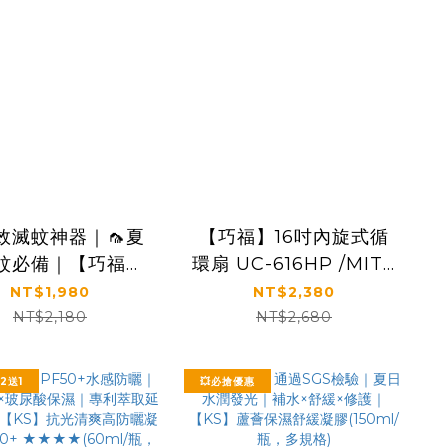
強效滅蚊神器｜🦟夏
【巧福】16吋內旋式循
蚊必備｜【巧福】
環扇 UC-616HP /MIT /
捕蚊器 IPX4防潑
馬達保固2年
NT$1,980
NT$2,380
創誘餌+黏蚊紙 (無
NT$2,180
NT$2,680
架) UC-700
2送1
💥必搶優惠