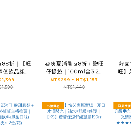
↘88折｜【旺
🧊炎夏消暑↘8折＋贈旺
好菌
超值飲品組｜
仔提袋｜100ml含3.2g
旺】
Jelly蒟蒻凍
優質蛋白質｜【旺旺】
列 2
$1,399
NT$299 ~ NT$1,157
多乳酸飲料
旺仔牛奶(保久乳飲品)
口味
$1,590
NT$1,440
多種口味(125mlx24入)
必搶優惠
💥必搶