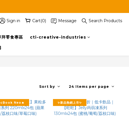
Sign in
Cart(0)
Message
Search Products
拜拜零食專區
cti-creative-industries
購
Sort by
24 Items per page
acBook Neo🔥
✨新品熱銷上市✨