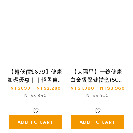
【超低價$699】健康
【太陽星】一錠健康·
加碼優惠｜｜輕盈自在
白金級保健禮盒(50錠
日常｜【太陽星】纖消
*3瓶，多規格)
NT$699 ~ NT$2,280
NT$1,980 ~ NT$3,960
水(2.5g*30包/盒，多
NT$3,840
NT$6,400
規格)
ADD TO CART
ADD TO CART