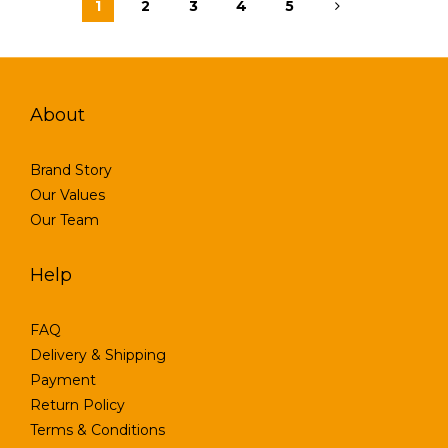
1
2
3
4
5
About
Brand Story
Our Values
Our Team
Help
FAQ
Delivery & Shipping
Payment
Return Policy
Terms & Conditions