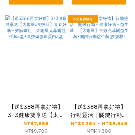
💪父親節限定
【送$388再拿好禮】
【送$388再拿好禮】
3+3健康雙享送【太陽
行動靈活｜關鍵行動＋
星x食技研】青春好眠
健康好眠＋益生菌｜
NT$7,688
NT$3,384 ~ NT$8,648
三效關鍵組｜太陽星克
【太陽星】全效克菲爾
NT$9,780
NT$11,880