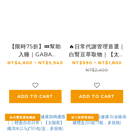
【限時75折】💤幫助
🔥日常代謝管理首選｜
入睡｜GABA
白腎豆萃取物｜【太陽
PLUS+｜✅正品保證
星】糖切切
NT$4,600 ~ NT$5,940
NT$990 ~ NT$1,800
｜【太陽星】全效克菲
SugarCut(50錠/瓶，
NT$2,400
爾益生菌晚安加強版三
多規格)
盒組(3g*30包*3盒)
ADD TO CART
ADD TO CART
👍含豐富膳食纖維
🍃三效營養補給