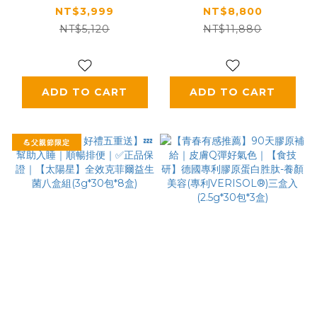
購｜養顏X行動UP｜
PLUS+｜✅正品保證
NT$3,999
NT$8,800
嚴選專利成分｜【食技
｜【太陽星】全效克菲
NT$5,120
NT$11,880
研】德國專利膠原蛋白
爾益生菌晚安加強版六
胜肽-雙享特惠組四盒
盒組(3g*30包*6盒)
入(養顏美容*2+增強
ADD TO CART
ADD TO CART
行動力*2)
💪父親節限定