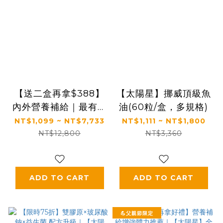
【送二盒再拿$388】
【太陽星】挪威頂級魚
內外營養補給｜最有感
油(60粒/盒，多規格)
的膠原蛋白胜肽｜【食
NT$1,099 ~ NT$7,733
NT$1,111 ~ NT$1,800
技研】德國專利膠原蛋
NT$12,800
NT$3,360
白胜肽(2.5g *30包/
盒，多規格)
ADD TO CART
ADD TO CART
💪父親節限定