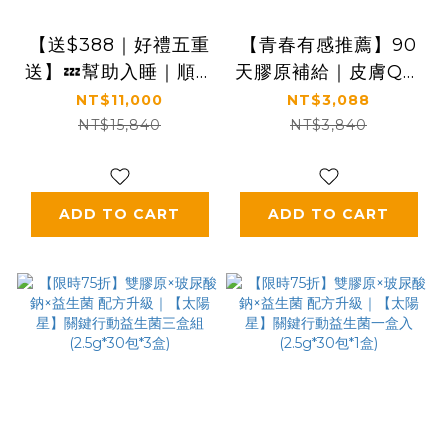
【送$388｜好禮五重
【青春有感推薦】90
送】💤幫助入睡｜順暢
天膠原補給｜皮膚Q彈
排便｜✅正品保證｜
好氣色｜【食技研】德
NT$11,000
NT$3,088
【太陽星】全效克菲爾
國專利膠原蛋白胜肽-
NT$15,840
NT$3,840
益生菌八盒組(3g*30
養顏美容(專利
包*8盒)
VERISOL®)三盒入
(2.5g*30包*3盒)
ADD TO CART
ADD TO CART