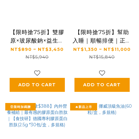
【限時搶75折】雙膠
【限時搶75折】幫助
原×玻尿酸鈉×益生菌
入睡｜順暢排便｜正品
配方升級｜【太陽星】
保證｜【太陽星】全效
NT$890 ~ NT$3,450
NT$1,350 ~ NT$11,000
關鍵行動益生菌
克菲爾益生菌(3g*30
NT$5,940
NT$15,840
(2.5g*30包/盒，多規
包/盒，多規格)
格)
ADD TO CART
ADD TO CART
⏰限時加碼贈
🔥新品上市