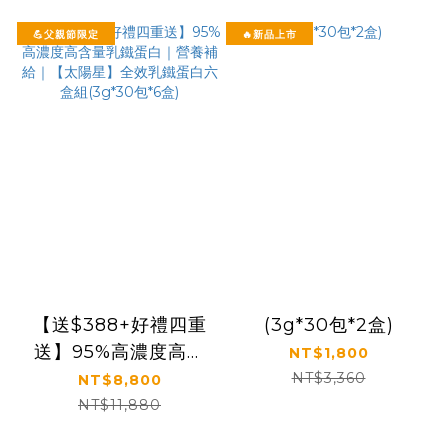
💪父親節限定
🔥新品上市
【送$388+好禮四重
(3g*30包*2盒)
送】95%高濃度高含
NT$1,800
量乳鐵蛋白｜營養補給
NT$3,360
NT$8,800
｜【太陽星】全效乳鐵
NT$11,880
蛋白六盒組(3g*30包