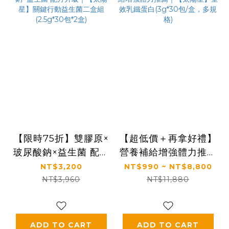
【限時75折】雙膠原×
【超低價＋再拿好禮】
玻尿酸鈉×益生菌 配方
營養補給增強體力推薦
升級｜【太陽星】關鍵
｜【太陽星】全效乳鐵
NT$3,200
NT$990 ~ NT$8,800
行動益生菌二盒組
蛋白(3g*30包/盒，多
NT$3,960
NT$11,880
(2.5g*30包*2盒)
規格)
ADD TO CART
ADD TO CART