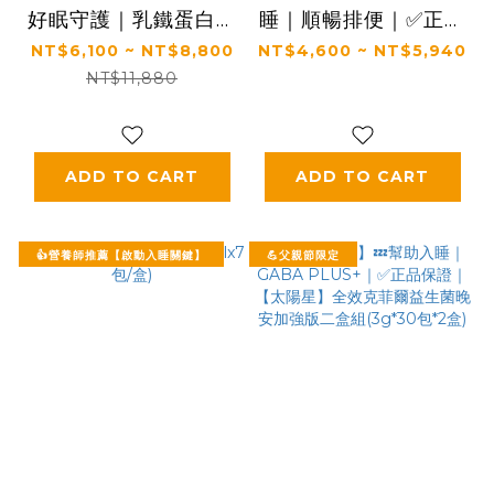
好眠守護｜乳鐵蛋白＋
睡｜順暢排便｜✅正品
初乳＋益生菌｜✅正品
保證｜【太陽星】全效
NT$6,100 ~ NT$8,800
NT$4,600 ~ NT$5,940
保證｜【太陽星】全效
克菲爾益生菌三盒組
NT$11,880
克菲爾益生菌 X 全效
(3g*30包*3盒)
乳鐵蛋白(3g*30包/
盒，多規格)
ADD TO CART
ADD TO CART
👍營養師推薦【啟動入睡關鍵】
💪父親節限定