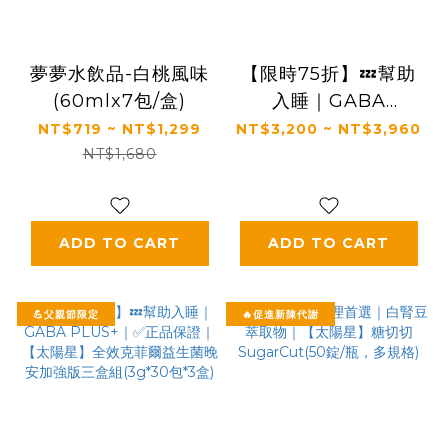
夢夢水飲品-白桃風味
【限時75折】💤幫助
(60mlx7包/盒)
入睡｜GABA
PLUS+｜✅正品保證
NT$719 ~ NT$1,299
NT$3,200 ~ NT$3,960
｜【太陽星】全效克菲
NT$1,680
爾益生菌晚安加強版二
盒組(3g*30包*2盒)
ADD TO CART
ADD TO CART
💪父親節限定
🔥促進新陳代謝