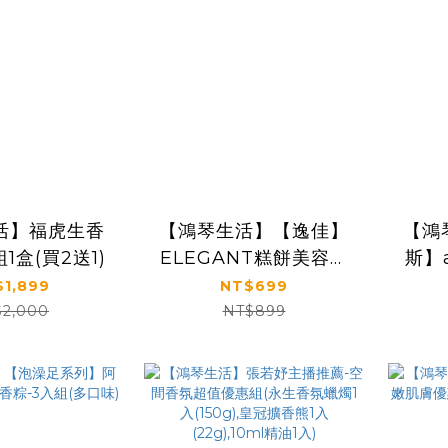
活】福虎生香
【鴻琴生活】【逸佳】
【鴻
1盒(買2送1)
ELEGANT糕餅美容皂
斯】a
中皂禮盒組
【
1,899
NT$699
$2,000
NT$899