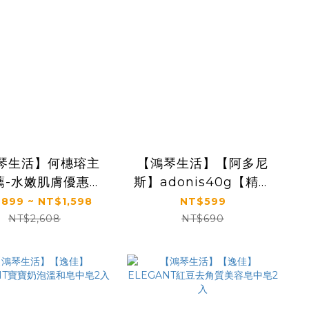
琴生活】何橞瑢主
【鴻琴生活】【阿多尼
薦-水嫩肌膚優惠組
斯】adonis40g【精油
皂(90g),6顆泡澡球
泡澡足球】任選10入
899 ~ NT$1,598
NT$599
(70g))
NT$2,608
NT$690