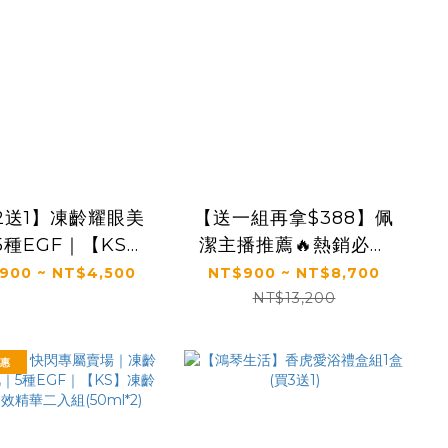
2送1】凍齡耀眼美
【送一組再拿$388】佩
5種EGF｜【KS】
潔主播推薦🔥熱銷必買
凍齡奇肌活膚露
組｜【KS】凍齡奇肌活
900 ~ NT$4,500
NT$900 ~ NT$8,700
20ml(多規格)
膚露/全效精華/精華霜
NT$13,200
(多規格)
優惠