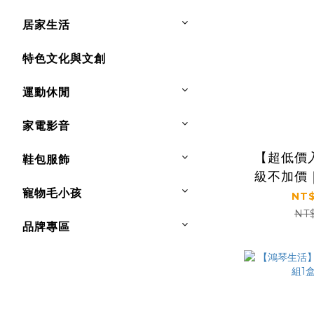
居家生活
特色文化與文創
運動休閒
家電影音
【超低價
鞋包服飾
級不加價
寵物毛小孩
澤肌｜【
NT$
凍齡抗老
NT
品牌專區
露120
50ml+精
贈