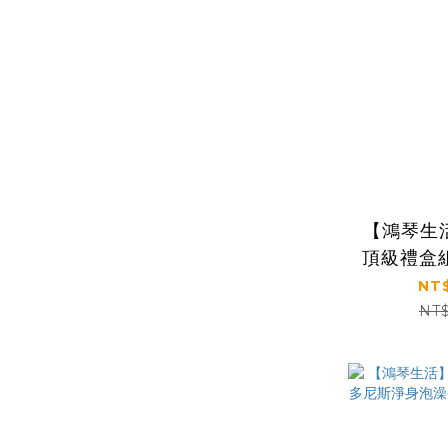
【鴻琴生
頂級禮盒組
NT$
NT