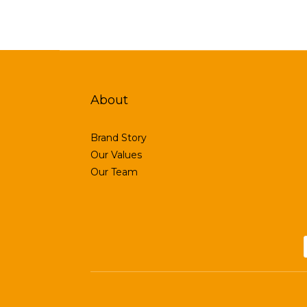
About
Brand Story
Our Values
Our Team