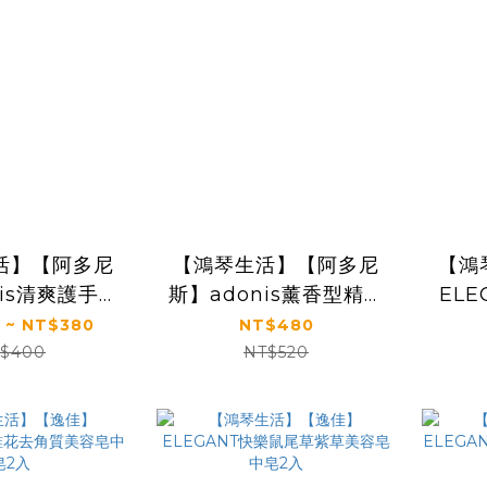
活】【阿多尼
【鴻琴生活】【阿多尼
【鴻
nis清爽護手噴
斯】adonis薰香型精油
EL
乾洗手
系列1入
 ~ NT$380
NT$480
$400
NT$520