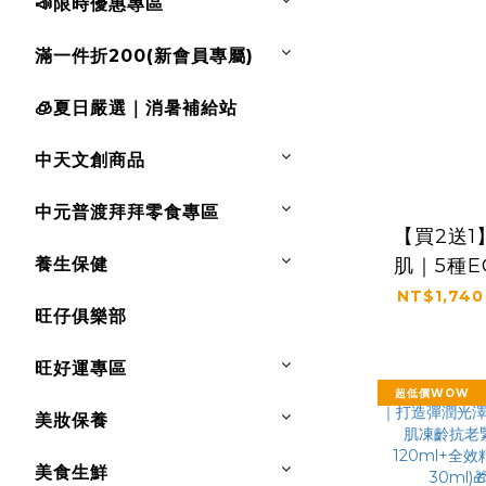
📣限時優惠專區
滿一件折200(新會員專屬)
🧊夏日嚴選｜消暑補給站
中天文創商品
中元普渡拜拜零食專區
【買2送
養生保健
肌｜5種E
凍齡
NT$1,740
旺仔俱樂部
30ml
旺好運專區
超低價WOW
美妝保養
美食生鮮