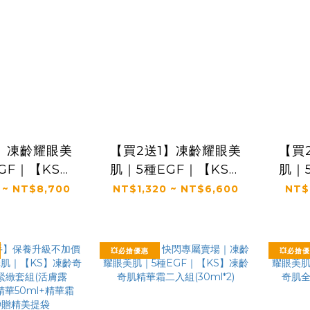
1】凍齡耀眼美
【買2送1】凍齡耀眼美
【買
GF｜【KS】
肌｜5種EGF｜【KS】
肌｜
奇肌精華霜
凍齡奇肌全效精華
 ~ NT$8,700
NT$1,320 ~ NT$6,600
NT$
l(多規格)
50ml(多規格)
1
💥必搶優惠
💥必搶