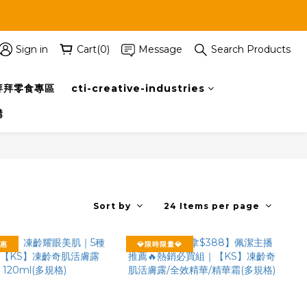
Sign in
Cart(0)
Message
Search Products
拜拜零食專區
cti-creative-industries
購
Sort by
24 Items per page
優惠
💎限時限量💎