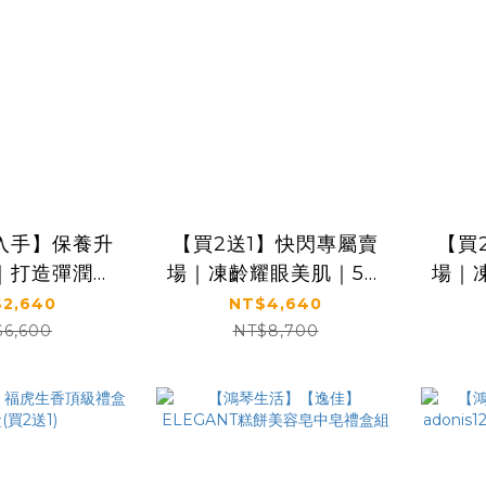
入手】保養升
【買2送1】快閃專屬賣
【買
｜打造彈潤光
場｜凍齡耀眼美肌｜5種
場｜
KS】凍齡奇肌
EGF｜【KS】凍齡奇肌
EG
2,640
NT$4,640
緊緻套組(活膚
精華霜二入組(30ml*2)
$6,600
NT$8,700
ml+全效精華
華霜30ml)🎁
精美提袋