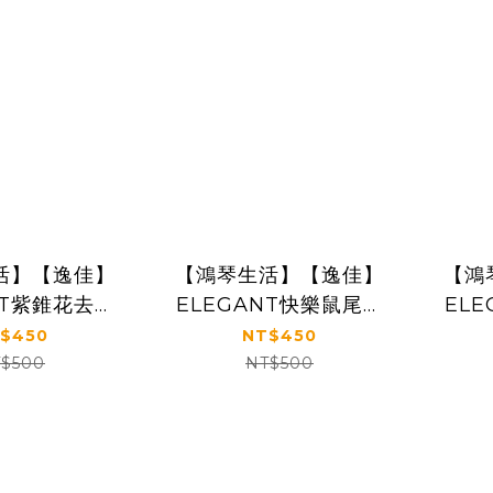
活】【逸佳】
【鴻琴生活】【逸佳】
【鴻
NT紫錐花去角
ELEGANT快樂鼠尾草
EL
皂中皂2入
紫草美容皂中皂2入
$450
NT$450
$500
NT$500