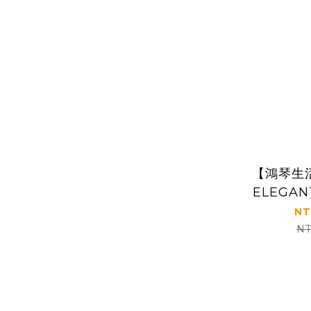
【鴻琴生
ELEGA
質美容
NT
NT