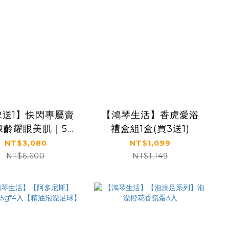
2送1】快閃專屬賣
【鴻琴生活】香虎愛浴
凍齡耀眼美肌｜5種
禮盒組1盒(買3送1)
F｜【KS】凍齡奇肌
NT$3,080
NT$1,099
全效精華二入組
NT$6,600
NT$1,149
(50ml*2)