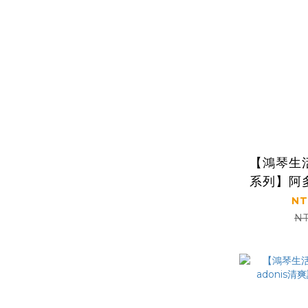
【鴻琴生
系列】阿
澡香粽-3
NT
NT