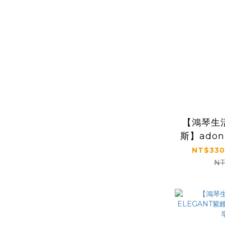
【鴻琴生
斯】ado
霧
NT$330
NT