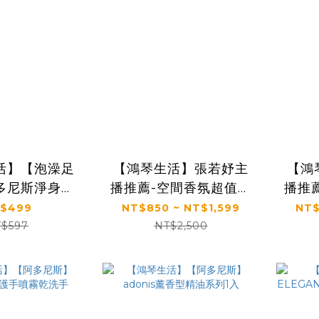
活】【泡澡足
【鴻琴生活】張若妤主
【鴻
多尼斯淨身泡
播推薦-空間香氛超值優
播推
入組(多口味)
惠組(永生香氛蠟燭1入
(1面
$499
NT$850 ~ NT$1,599
NT$
(150g),皇冠擴香熊1入
$597
NT$2,500
(22g),10ml精油1入)