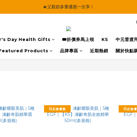
🔥父親節多重優惠一次享！
🔥父親節多重優惠一次享！
太陽星｜75折限時優惠
【快點學】線上課程平台正式上線！
's Day Health Gifts
🎟️折價券馬上領
KS
中元普渡
🔥父親節多重優惠一次享！
Featured Products
品牌專區
近期熱銷
關於快點
💥必搶優惠
💥必搶