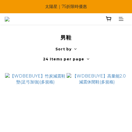
🔥父親節多重優惠一次享！
太陽星｜75折限時優惠
【快點學】線上課程平台正式上線！
🔥父親節多重優惠一次享！
男鞋
Sort by
24 Items per page