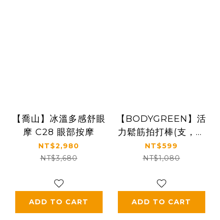
【喬山】冰溫多感舒眼
【BODYGREEN】活
摩 C28 眼部按摩
力鬆筋拍打棒(支，贈
安滾珠凝露 x 1瓶(隨機
NT$2,980
NT$599
不挑款))
NT$3,680
NT$1,080
ADD TO CART
ADD TO CART