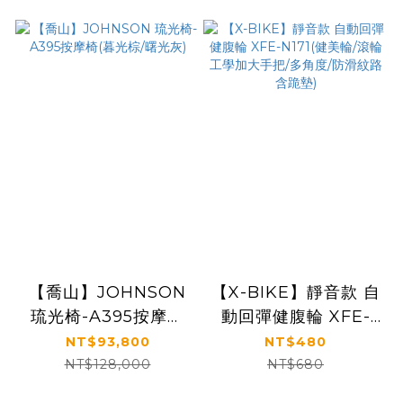
【喬山】JOHNSON
【X-BIKE】靜音款 自
琉光椅-A395按摩椅
動回彈健腹輪 XFE-
(暮光棕/曙光灰)
N171(健美輪/滾輪 工
NT$93,800
NT$480
學加大手把/多角度/防
NT$128,000
NT$680
滑紋路 含跪墊)