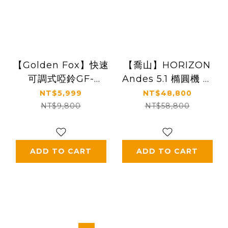
【Golden Fox】快速
【喬山】HORIZON
可調式啞鈴GF-
Andes 5.1 橢圓機 交
055(五段調節)
叉訓練機
NT$5,999
NT$48,800
NT$9,800
NT$58,800
ADD TO CART
ADD TO CART