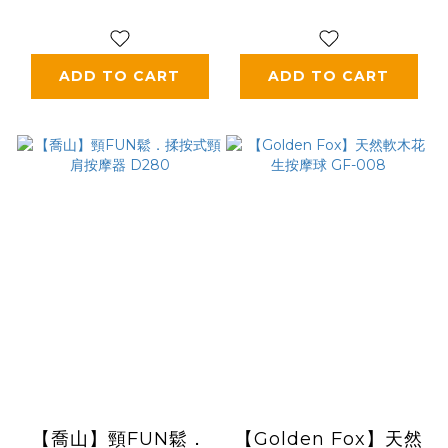
ADD TO CART
ADD TO CART
【喬山】頸FUN鬆．
【Golden Fox】天然