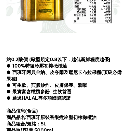
約0.2酸價 (歐盟規定0.8以下，越低新鮮程度越優)
● 100%特級冷壓初榨橄欖油
● 西班牙阿貝金納、皮夸爾及寇尼卡布拉果種(頂級必備
果種)
● 可生飲、煎煮炒炸、皮膚保養、潤喉
● 果實富含橄欖多酚 生飲首選
● 通過HALAL等多項國際認證
商品信息(食品)
商品品名:西班牙原裝香樂煮冷壓初榨橄欖油
商品組合/規格：5L
商品重(容)量:5000ml