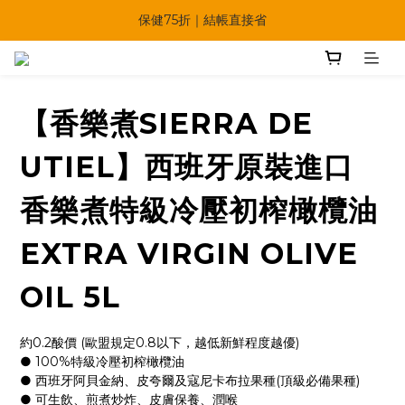
保健75折｜結帳直接省
🔥夏日多重好康一次享！
【快點學】線上課程平台正式上線！
🔥夏日多重好康一次享！
【香樂煮SIERRA DE
UTIEL】西班牙原裝進口
香樂煮特級冷壓初榨橄欖油
EXTRA VIRGIN OLIVE
OIL 5L
約0.2酸價 (歐盟規定0.8以下，越低新鮮程度越優)
● 100%特級冷壓初榨橄欖油
● 西班牙阿貝金納、皮夸爾及寇尼卡布拉果種(頂級必備果種)
● 可生飲、煎煮炒炸、皮膚保養、潤喉