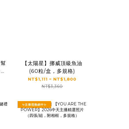
幫
【太陽星】挪威頂級魚油
+｜
(60粒/盒，多規格)
】
NT$1,111 ~ NT$1,800
加
NT$3,360
6
✨主播照熱銷中✨