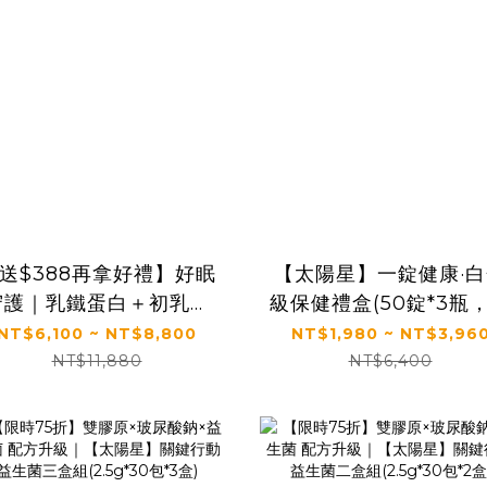
送$388再拿好禮】好眠
【太陽星】一錠健康·
守護｜乳鐵蛋白＋初乳＋
級保健禮盒(50錠*3瓶
益生菌｜✅正品保證｜
規格)
NT$6,100 ~ NT$8,800
NT$1,980 ~ NT$3,96
【太陽星】全效克菲爾益
NT$11,880
NT$6,400
生菌 X 全效乳鐵蛋白
(3g*30包/盒，多規格)