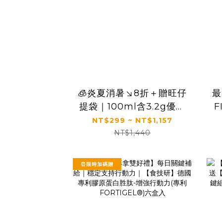
🧊炎夏消暑↘8折＋贈旺仔
最
提袋｜100ml含3.2g優質
F
蛋白質｜【旺旺】旺仔牛
NT$299 ~ NT$1,157
奶(保久乳飲品) 多種口味
能
NT$1,440
(125mlx24入)
⏰限時加碼贈