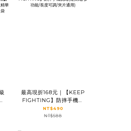
級
最高現折168元｜【KEEP
肌
FIGHTING】防摔手機腕
齡抗
繩(短掛繩/多功能/長度可
NT$490
調/夾片通用)
NT$588