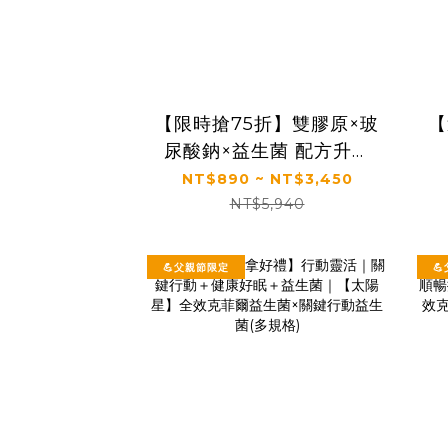
【限時搶75折】雙膠原×玻
【
尿酸鈉×益生菌 配方升級
｜【太陽星】關鍵行動益
NT$890 ~ NT$3,450
生菌(2.5g*30包/盒，多規
NT$5,940
格)
💪父親節限定
