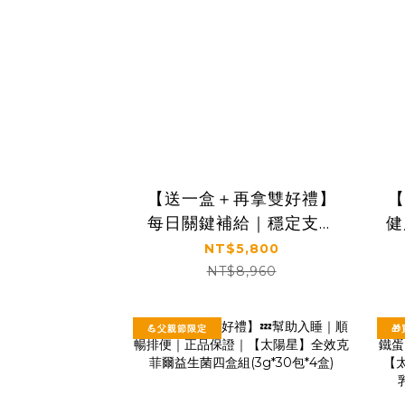
【送一盒＋再拿雙好禮】
【
每日關鍵補給｜穩定支持
健
行動力｜【食技研】德國
NT$5,800
專利膠原蛋白胜肽-增強行
｜
NT$8,960
動力(專利FORTIGEL®)
六盒入
💪父親節限定
