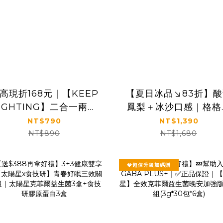
高現折168元｜【KEEP
【夏日冰品↘83折】酸
IGHTING】二合一兩用
鳳梨＋冰沙口感｜格格
快拆手機掛繩(圓繩/多功
鯊主播推薦｜【旺旺】
NT$790
NT$1,390
/長度可調/夾片式/完整
痴飲料(鳳梨口味)
NT$890
NT$1,680
殼通用)
(85ml×4支×12盒/箱
💎超值升級加碼贈