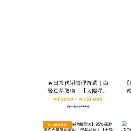
🔥日常代謝管理首選｜白
【
腎豆萃取物｜【太陽星】
糖切切SugarCut(50錠/
NT$990 ~ NT$1,800
瓶，多規格)
菌
NT$2,400
💪父親節限定