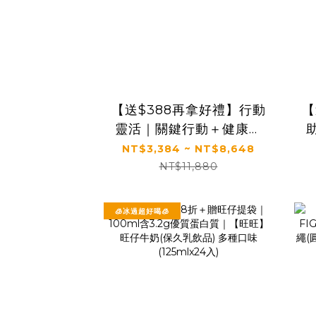
【送$388再拿好禮】行動
【
靈活｜關鍵行動＋健康好
眠＋益生菌｜【太陽星】
NT$3,384 ~ NT$8,648
全效克菲爾益生菌×關鍵行
NT$11,880
動益生菌(多規格)
🧊冰過超好喝🧊