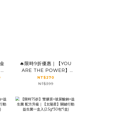
白金
🔥限時9折優惠｜【YOU
，多
ARE THE POWER】
2026中天主播精選照片
0
NT$270
（四張/組，附相框，多規
NT$399
格）