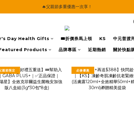
🔥父親節多重優惠一次享！
🔥父親節多重優惠一次享！
太陽星｜75折限時優惠
【快點學】線上課程平台正式上線！
's Day Health Gifts
🎟️折價券馬上領
KS
中元普渡
🔥父親節多重優惠一次享！
Featured Products
品牌專區
近期熱銷
關於快點
父親節限定
必搶優惠