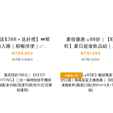
送$388＋送好禮】💤幫
暑假優惠↘88折｜【
助入睡｜順暢排便｜✅正
旺】夏日超值飲品組｜
品保證｜【太陽星】全效
痴飲料＋Jelly蒟蒻凍
NT$8,800
NT$1,399
克菲爾益生菌六盒組
粒多乳酸飲料
NT$11,880
NT$1,590
(3g*30包*6盒)
🔥新品上市