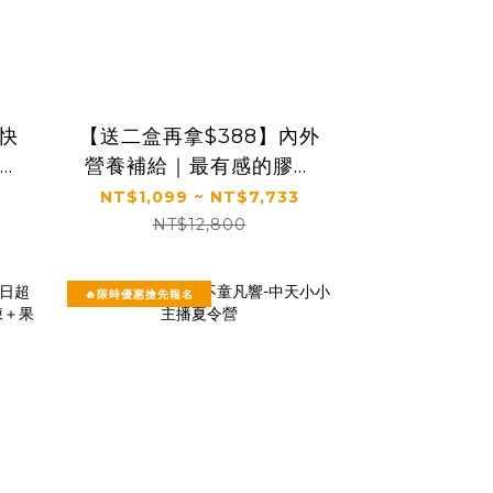
】快
【送二盒再拿$388】內外
齡奇
營養補給｜最有感的膠原
活膚
蛋白胜肽｜【食技研】德
NT$1,099 ~ NT$7,733
國專利膠原蛋白胜肽(2.5g
NT$12,800
贈
*30包/盒，多規格)
🔥限時優惠搶先報名