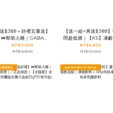
送$388＋好禮五重送】
【送一組+再送$388
💤幫助入睡｜GABA
閃超低價｜【KS】凍
PLUS+｜✅正品保證｜
肌凍齡抗老緊緻套組(
NT$11,000
NT$4,620
【太陽星】全效克菲爾益
露120ml+全效精華
NT$15,840
NT$13,200
生菌晚安加強版八盒組
50ml+精華霜30ml)
(3g*30包*8盒)
精美提袋
父親節限定
🔥抽 MacBook Neo🔥