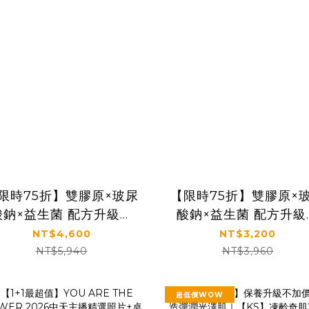
限時75折】雙膠原×玻尿
【限時75折】雙膠原×
酸鈉×益生菌 配方升級｜
酸鈉×益生菌 配方升級
【太陽星】關鍵行動益生
【太陽星】關鍵行動益
NT$4,600
NT$3,200
三盒組(2.5g*30包*3盒)
菌二盒組(2.5g*30包*2
NT$5,940
NT$3,960
超低價WOW