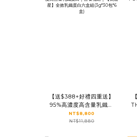
【送$388+好禮四重送】
【
95%高濃度高含量乳鐵蛋
T
白｜營養補給｜【太陽
NT$8,800
星】全效乳鐵蛋白六盒組
NT$11,880
(3g*30包*6盒)