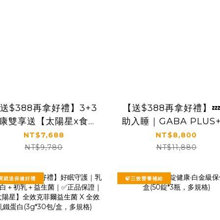
送$388再拿好禮】3+3
【送$388再拿好禮】
康雙享送【太陽星x食技
助入睡｜GABA PLUS
研】青春好眠三效關鍵組
✅正品保證｜【太陽星
NT$7,688
NT$8,800
太陽星克菲爾益生菌3盒
全效克菲爾益生菌晚安
NT$9,780
NT$11,880
+食技研膠原蛋白3盒
強版六盒組(3g*30包*
盒)
買就送保健好禮
🍃三效營養補給