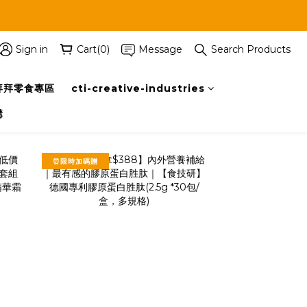
Sign in
Cart(0)
Message
Search Products
拜拜零食專區
cti-creative-industries
購
⏰限時加碼贈