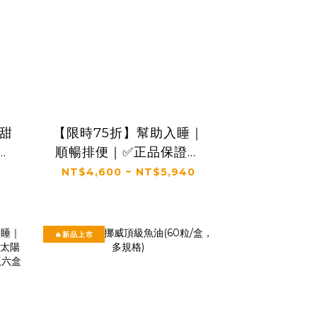
甜
【限時75折】幫助入睡｜
鯊
順暢排便｜✅正品保證｜
凍
【太陽星】全效克菲爾益
NT$4,600 ~ NT$5,940
生菌三盒組(3g*30包*3
)
盒)
🔥新品上市