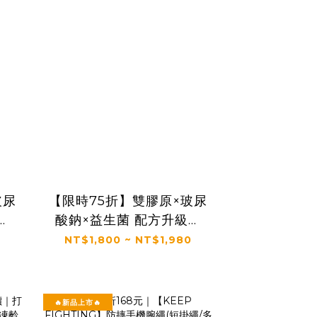
玻尿
【限時75折】雙膠原×玻尿
｜
酸鈉×益生菌 配方升級｜
生
【太陽星】關鍵行動益生
NT$1,800 ~ NT$1,980
盒)
菌一盒入(2.5g*30包*1盒)
🔥新品上市🔥