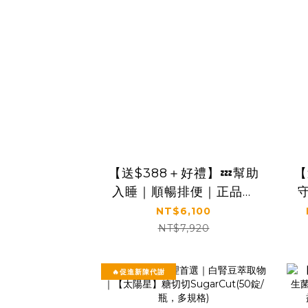
【送$388＋好禮】💤幫助
【
入睡｜順暢排便｜正品保
證｜【太陽星】全效克菲
NT$6,100
爾益生菌四盒組(3g*30包
NT$7,920
*4盒)
🔥促進新陳代謝