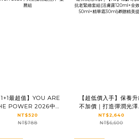
1+1最超值】YOU ARE
【超低價入手】保養升
HE POWER 2026中天
不加價｜打造彈潤光澤
主播精選照片+桌曆組
｜【KS】凍齡奇肌凍
NT$520
NT$2,640
老緊緻套組(活膚露
NT$788
NT$6,600
120ml+全效精華