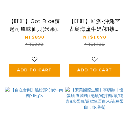
【旺旺】Got Rice辣
【旺旺】匠派-沖繩宮
起司風味仙貝(米果)/
古島海鹽牛奶/初熟檸
黑糖風味雪餅(米果)
香乳酪口味派(蛋
NT$890
NT$1,070
糕)114g*10盒
NT$990
NT$1,190
ADD TO CART
ADD TO CART