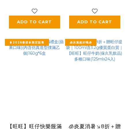
ADD TO CART
ADD TO CART
🏮2026春節🏮限定販售
🧊冰過超好喝🧊
【旺旺】旺仔快樂饅滿
🧊炎夏消暑↘8折＋贈