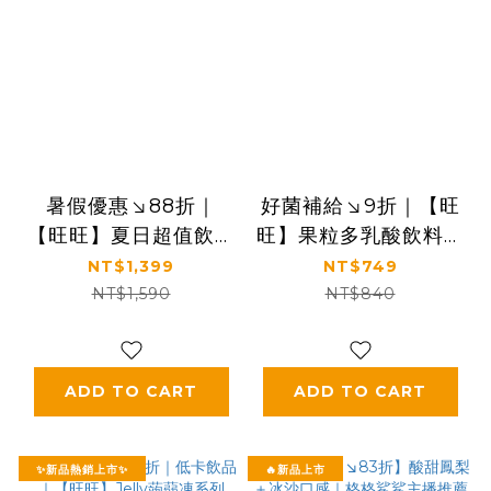
暑假優惠↘88折｜
好菌補給↘9折｜【旺
【旺旺】夏日超值飲品
旺】果粒多乳酸飲料系
組｜凍痴飲料＋Jelly
列 220mlx24包 (蘋
NT$1,399
NT$749
蒟蒻凍＋果粒多乳酸飲
果口味/荔枝口味/草莓
NT$1,590
NT$840
料
口味)
ADD TO CART
ADD TO CART
✨新品熱銷上市✨
🔥新品上市