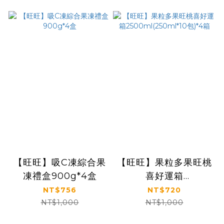
【旺旺】吸C凍綜合果
【旺旺】果粒多果旺桃
凍禮盒900g*4盒
喜好運箱
2500ml(250ml*10
NT$756
NT$720
包)*4箱
NT$1,000
NT$1,000