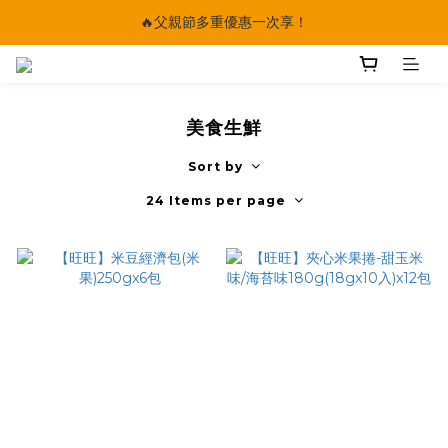
🔥父親節多重優惠一次享！
🔥父親節多重優惠一次享！
太陽星｜75折限時優惠
【快點學】線上課程平台正式上線！
美食生鮮
🔥父親節多重優惠一次享！
Sort by
24 Items per page