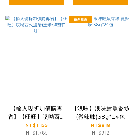
熱銷推薦
【輸入現折加價購再
【浪味】浪味鱈魚香絲
省】【旺旺】哎呦西式
(微辣味)38g*24包
濃湯(玉米/洋菇口味)
NT$1,155
NT$818
NT$1,785
NT$912