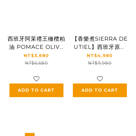
西班牙阿茉禮王橄欖粕
【香樂煮SIERRA DE
油 POMACE OLIVE
UTIEL】西班牙原裝
OIL 4L
進口 香樂煮特級冷壓
NT$3,680
NT$4,980
初榨橄欖油 EXTRA
NT$6,680
NT$9,980
VIRGIN OLIVE OIL
5L
ADD TO CART
ADD TO CART