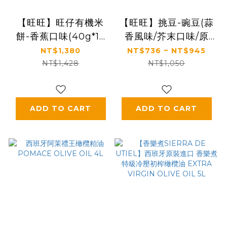
【旺旺】旺仔有機米
【旺旺】挑豆-豌豆(蒜
餅-香蕉口味(40g*12
香風味/芥末口味/原
包/箱)
味)(多規格)
NT$1,380
NT$736 ~ NT$945
NT$1,428
NT$1,050
ADD TO CART
ADD TO CART