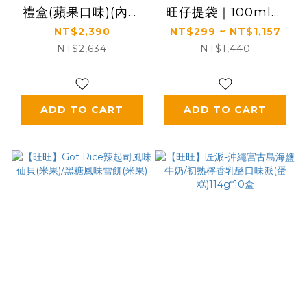
禮盒(蘋果口味)(內含
旺仔提袋｜100ml含
仿真造型撲滿乙
3.2g優質蛋白質｜
NT$2,390
NT$299 ~ NT$1,157
個)160g*6盒
【旺旺】旺仔牛奶(保
NT$2,634
NT$1,440
久乳飲品) 多種口味
(125mlx24入)
ADD TO CART
ADD TO CART