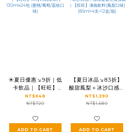
☀️夏日優惠↘9折｜低
【夏日冰品↘83折】
卡飲品｜【旺旺】
酸甜鳳梨＋冰沙口感｜
Jelly蒟蒻凍系列
格格鯊鯊主播推薦｜
NT$648
NT$1,390
130mlx24包 (蜜桃/葡
【旺旺】凍痴飲料(鳳
NT$720
NT$1,680
萄/荔枝口味)
梨口味)(85ml×4支
×12盒/箱)
ADD TO CART
ADD TO CART