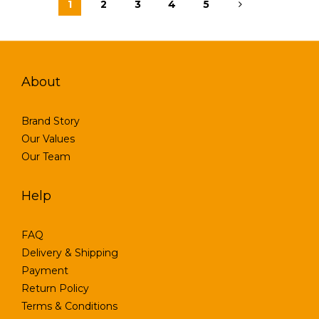
1
2
3
4
5
About
Brand Story
Our Values
Our Team
Help
FAQ
Delivery & Shipping
Payment
Return Policy
Terms & Conditions