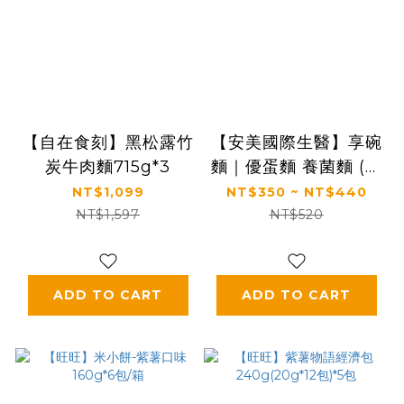
【自在食刻】黑松露竹
【安美國際生醫】享碗
炭牛肉麵715g*3
麵｜優蛋麵 養菌麵 (湯
麵/乾拌麵/葷/純素)(米
NT$1,099
NT$350 ~ NT$440
蛋白/藍鱈魚蛋白米/碗
NT$1,597
NT$520
豆蛋白，多規格)
ADD TO CART
ADD TO CART