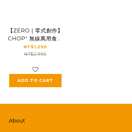
【ZERO | 零式創作】
CHOP⁺ 無線萬用食物
調理機
NT$1,290
NT$2,990
ADD TO CART
About