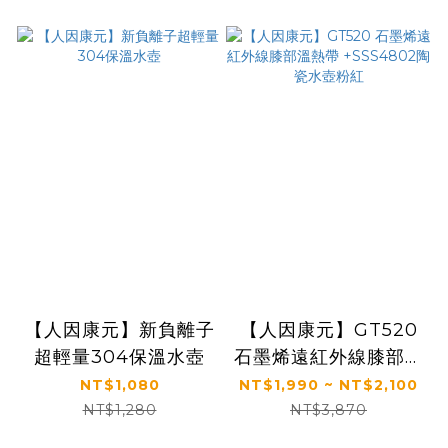
【人因康元】新負離子
【人因康元】GT520
超輕量304保溫水壺
石墨烯遠紅外線膝部溫
熱帶 +SSS4802陶瓷
NT$1,080
NT$1,990 ~ NT$2,100
水壺粉紅
NT$1,280
NT$3,870