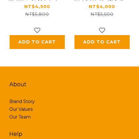
茶點心盤組+奶壺
川男山清酒杯組
NT$4,500
NT$4,000
NT$5,800
NT$5,500
ADD TO CART
ADD TO CART
About
Brand Story
Our Values
Our Team
Help