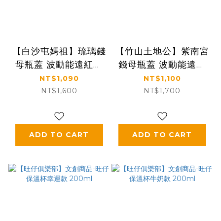
【白沙屯媽祖】琉璃錢
【竹山土地公】紫南宮
母瓶蓋 波動能遠紅外
錢母瓶蓋 波動能遠紅
線保溫瓶520ml (白/
外線保溫瓶520ml (附
NT$1,090
NT$1,100
粉紅)附精美盒子
精美盒子/手提袋，多
NT$1,600
NT$1,700
色可選)
ADD TO CART
ADD TO CART