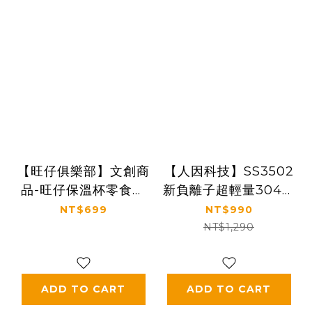
【旺仔俱樂部】文創商
【人因科技】SS3502
品-旺仔保溫杯零食款
新負離子超輕量304保
300ml
溫水壺
NT$699
NT$990
NT$1,290
ADD TO CART
ADD TO CART