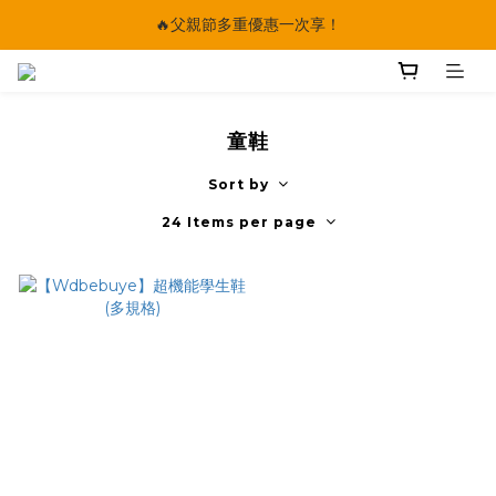
🔥父親節多重優惠一次享！
🔥父親節多重優惠一次享！
太陽星｜75折限時優惠
【快點學】線上課程平台正式上線！
童鞋
🔥父親節多重優惠一次享！
Sort by
24 Items per page