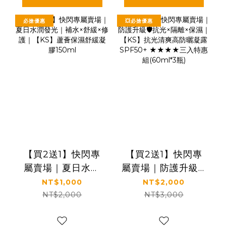
提袋
必搶優惠
💥必搶優惠
【買2送1】快閃專
【買2送1】快閃專
屬賣場｜夏日水潤
屬賣場｜防護升級🛡️
發光｜補水×舒緩×
抗光×隔離×保濕｜
NT$1,000
NT$2,000
修護｜【KS】蘆薈
【KS】抗光清爽高
NT$2,000
NT$3,000
保濕舒緩凝膠
防曬凝露 SPF50+
150ml
★★★★三入特惠