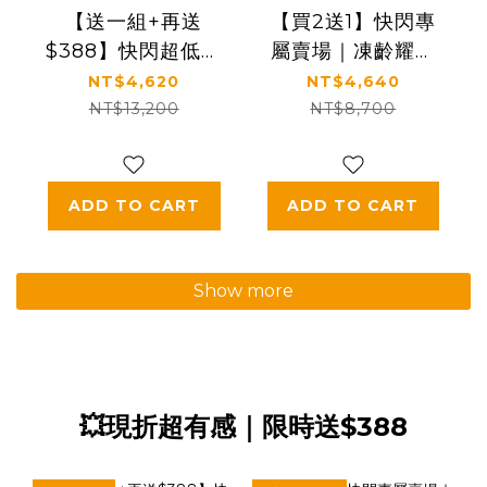
【送一組+再送
【買2送1】快閃專
$388】快閃超低價
屬賣場｜凍齡耀眼
｜【KS】凍齡奇肌
美肌｜5種EGF｜
NT$4,620
NT$4,640
凍齡抗老緊緻套組
【KS】凍齡奇肌精
NT$13,200
NT$8,700
(活膚露120ml+全
華霜二入組
效精華50ml+精華
(30ml*2)
霜30ml)🎁贈精美
ADD TO CART
ADD TO CART
提袋
Show more
💥現折超有感｜限時送$388