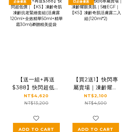
必搶優惠
💥必搶優惠
【送一組+再送
【買2送1】快閃專
$388】快閃超低價
屬賣場｜凍齡耀眼
｜【KS】凍齡奇肌
美肌｜5種EGF｜
NT$4,620
NT$2,100
凍齡抗老緊緻套組
【KS】凍齡奇肌活
NT$13,200
NT$4,500
(活膚露120ml+全
膚露二入組
效精華50ml+精華
(120ml*2)
霜30ml)🎁贈精美
ADD TO CART
ADD TO CART