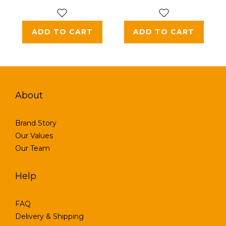
華霜二入組
效精華二入組
(30ml*2)
(50ml*2)
ADD TO CART
ADD TO CART
About
Brand Story
Our Values
Our Team
Help
FAQ
Delivery & Shipping