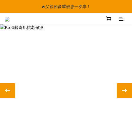
🔥父親節多重優惠一次享！
🔥父親節多重優惠一次享！
太陽星｜75折限時優惠
【快點學】線上課程平台正式上線！
🔥父親節多重優惠一次享！