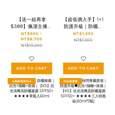
【送一組再拿
【超低價入手】1+1
$388】佩潔主播推
防護升級｜防曬＋
薦🔥熱銷必買組｜
蘆薈一次帶走｜
NT$900 ~
NT$1,050
NT$8,700
【KS】凍齡奇肌活
【KS】1+1完整呵護
NT$1,500
NT$13,200
膚露/全效精華/精華
一組入(抗光清爽高
霜(多規格)
防曬凝露 SPF50+
★★★★
60ml*1+蘆薈保濕
ADD TO CART
ADD TO CART
舒緩凝膠150ml*1)
🔥熱銷補貨到🔥
💥必搶優惠