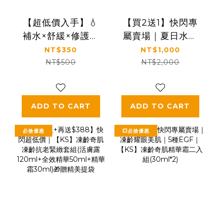
【超低價入手】💧
【買2送1】快閃專
補水×舒緩×修護｜
屬賣場｜夏日水潤
【KS】蘆薈保濕舒
發光｜補水×舒緩×
NT$350
NT$1,000
緩凝膠150ml
修護｜【KS】蘆薈
NT$500
NT$2,000
保濕舒緩凝膠
150ml
ADD TO CART
ADD TO CART
必搶優惠
💥必搶優惠