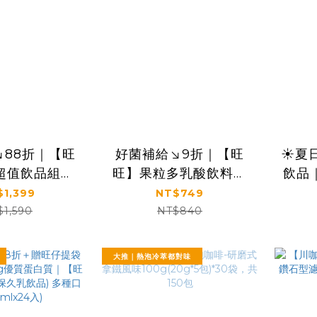
↘88折｜【旺
好菌補給↘9折｜【旺
☀️夏
超值飲品組｜
旺】果粒多乳酸飲料系
飲品｜
Jelly蒟蒻凍
列 220mlx24包 (蘋果
蒻凍系
$1,399
NT$749
多乳酸飲料
口味/荔枝口味/草莓口
(蜜
$1,590
NT$840
味)
大推｜熱泡冷萃都對味