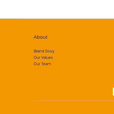
About
Brand Story
Our Values
Our Team