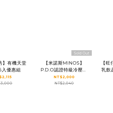
Sold Out
坊】有機天堂
【米諾斯MINOS】
【旺
6入優惠組
P.D.O認證特級冷壓初
乳飲品
榨橄欖油3入(750ml/
$2,115
NT$2,000
入)優惠組
$3,000
NT$2,040