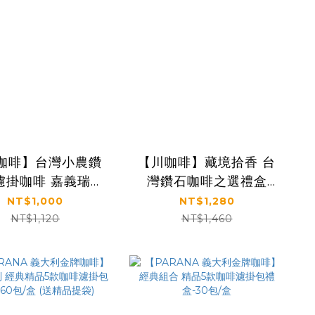
咖啡】台灣小農鑽
【川咖啡】藏境拾香 台
濾掛咖啡 嘉義瑞峰
灣鑽石咖啡之選禮盒
(2盒組/10g*20
(10g*16包)
NT$1,000
NT$1,280
包)
NT$1,120
NT$1,460