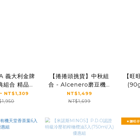
NA 義大利金牌
【捲捲頭挑貨】中秋組
【旺
典組合 精品5
合 - Alcenero磨豆機&
(90
包-10包/盒
尼諾阿拉比卡咖啡豆
~ NT$1,309
NT$1,499
500g(買贈尼諾可可粉
$1,950
NT$1,699
一盒)
★贈旺仔