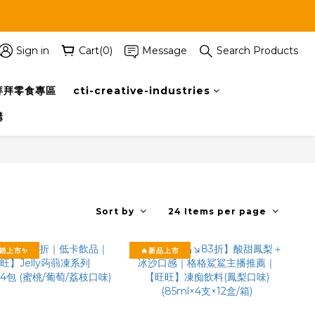
Sign in
Cart(0)
Message
Search Products
拜拜零食專區
cti-creative-industries
購
Sort by
24 Items per page
銷上市✨
🔥新品上市