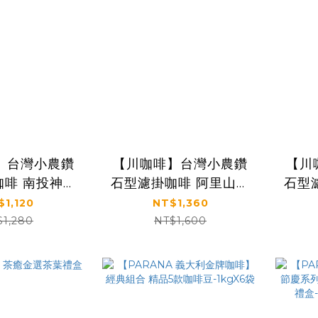
】台灣小農鑽
【川咖啡】台灣小農鑽
【川
咖啡 南投神木
石型濾掛咖啡 阿里山達
石型
處理(2盒
邦部落水洗(2盒
村水洗
$1,120
NT$1,360
g*20包)
組/10g*20包)
$1,280
NT$1,600