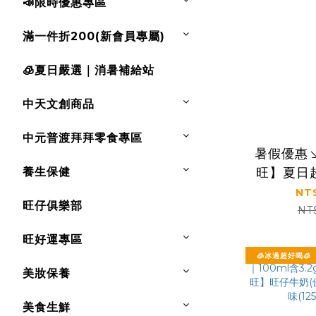
📣限時優惠專區
滿一件折200(新會員專屬)
🧊夏日嚴選｜消暑補給站
中天文創商品
中元普渡拜拜零食專區
暑假優惠
養生保健
旺】夏日
凍痴飲料＋
NT
旺仔俱樂部
＋果粒
NT
旺好運專區
🧊冰過超好喝🧊
美妝保養
美食生鮮