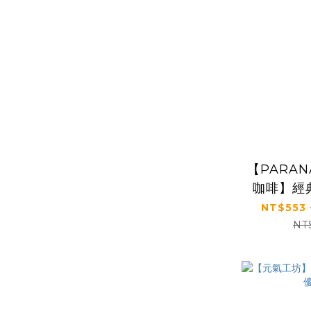
【PARA
咖啡】經
款咖啡濾掛
NT$553 
NT