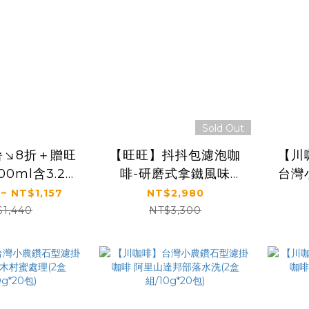
Sold Out
暑↘8折＋贈旺
【旺旺】抖抖包濾泡咖
【川
0ml含3.2g
啡-研磨式拿鐵風味
台灣
質｜【旺旺】
100g(20g*5包)*30
啡 阿里山+神木村(2盒
~ NT$1,157
NT$2,980
(保久乳飲品)
袋，共150包
$1,440
NT$3,300
25mlx24入)