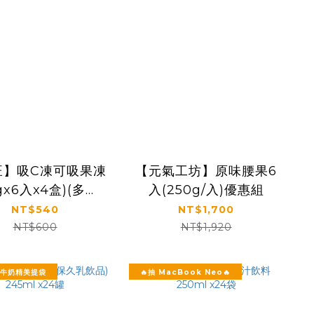
旺】吸C凍可吸果凍
【元氣工坊】原味腰果6
gx6入x4盒)(多規
入(250g/入)優惠組
格)
NT$540
NT$1,700
NT$600
NT$1,920
牛奶精美提袋
🔥抽 MacBook Neo🔥