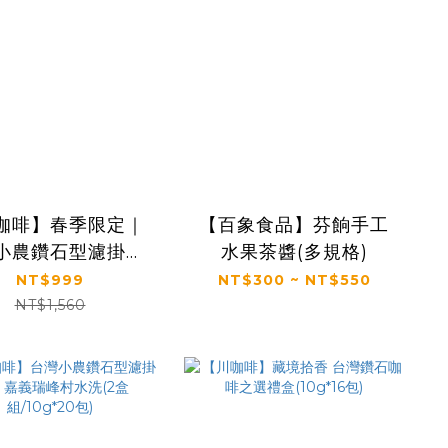
咖啡】春季限定｜
【百象食品】芬餉手工
小農鑽石型濾掛咖
水果茶醬(多規格)
NT$999
NT$300 ~ NT$550
組/10g*20包)
NT$1,560