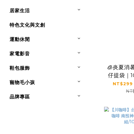
居家生活
特色文化與文創
運動休閒
家電影音
🧊炎夏消
鞋包服飾
仔提袋｜10
寵物毛小孩
優質蛋白
NT$299 
旺仔牛奶
NT
品牌專區
多種口味(1