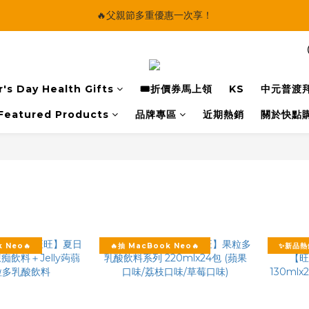
🔥父親節多重優惠一次享！
🔥父親節多重優惠一次享！
太陽星｜75折限時優惠
【快點學】線上課程平台正式上線！
's Day Health Gifts
🎟️折價券馬上領
KS
中元普渡
🔥父親節多重優惠一次享！
Featured Products
品牌專區
近期熱銷
關於快點
 Neo🔥
🔥抽 MacBook Neo🔥
✨新品熱