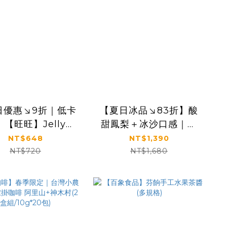
日優惠↘9折｜低卡
【夏日冰品↘83折】酸
【旺旺】Jelly蒟
甜鳳梨＋冰沙口感｜格
列 130mlx24包
格鯊鯊主播推薦｜【旺
NT$648
NT$1,390
桃/葡萄/荔枝口味)
旺】凍痴飲料(鳳梨口味)
NT$720
NT$1,680
(85ml×4支×12盒/箱)