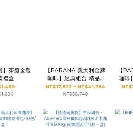
慢】茶癒金選
【PARANA 義大利金牌
【PARAN
葉禮盒
咖啡】經典組合 精品5
咖啡
款咖啡豆-1kgX6袋
品
1,480
NT$17,622 ~ NT$41,764
NT$3
盒-6
$1,680
NT$58,740