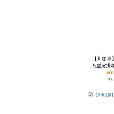
【川咖啡
石型濾掛
村蜜
NT
組/10
NT