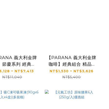
A 義大利金牌
【PARANA 義大利金牌
】節慶系列 經典精
咖啡】經典組合 精品5
5款咖啡濾掛包禮
款咖啡濾掛包禮盒-30
,128 ~ NT$7,413
NT$1,530 ~ NT$3,626
0包/盒 (送精品提
包/盒
NT$11,040
NT$5,400
袋)