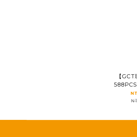
【GC
588P
NT
NT