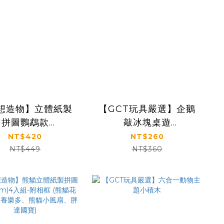
想造物】立體紙製
【GCT玩具嚴選】企鵝
拼圖鸚鵡款
敲冰塊桌遊
6*4.6cm)-7款入
(20*6*23cm)
NT$420
NT$260
NT$449
NT$360