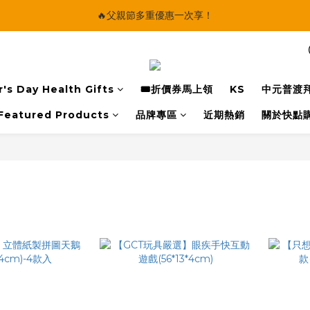
🔥父親節多重優惠一次享！
🔥父親節多重優惠一次享！
太陽星｜75折限時優惠
【快點學】線上課程平台正式上線！
's Day Health Gifts
🎟️折價券馬上領
KS
中元普渡
🔥父親節多重優惠一次享！
Featured Products
品牌專區
近期熱銷
關於快點