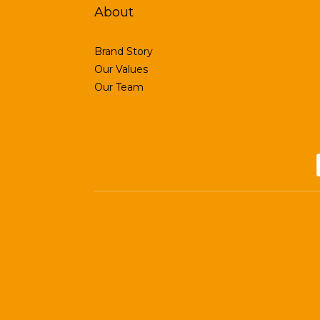
About
Brand Story
Our Values
Our Team