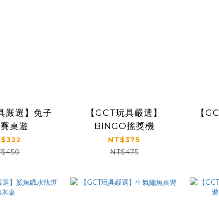
玩具嚴選】兔子
【GCT玩具嚴選】
【G
野賽桌遊
BINGO搖獎機
$322
NT$375
$450
NT$475