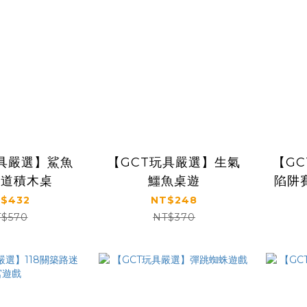
玩具嚴選】鯊魚
【GCT玩具嚴選】生氣
【GC
軌道積木桌
鱷魚桌遊
陷阱
$432
NT$248
$570
NT$370