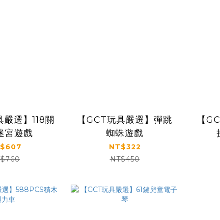
具嚴選】118關
【GCT玩具嚴選】彈跳
【G
迷宮遊戲
蜘蛛遊戲
$607
NT$322
$760
NT$450