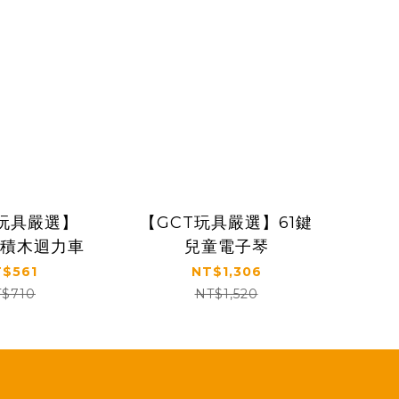
T玩具嚴選】
【GCT玩具嚴選】61鍵
CS積木迴力車
兒童電子琴
$561
NT$1,306
$710
NT$1,520