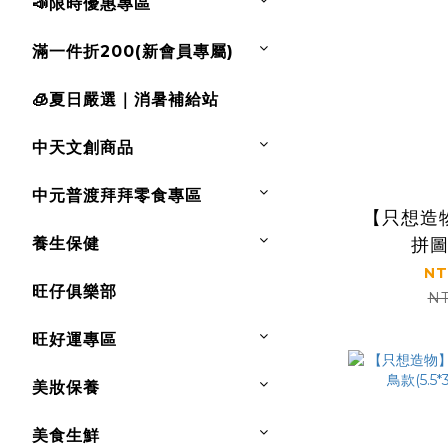
📣限時優惠專區
滿一件折200(新會員專屬)
🧊夏日嚴選｜消暑補給站
中天文創商品
中元普渡拜拜零食專區
【只想造
養生保健
拼
(3.1*5
NT
旺仔俱樂部
NT
旺好運專區
美妝保養
美食生鮮