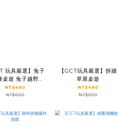
T 玩具嚴選】兔子
【GCT玩具嚴選】拆牆
賽桌遊 兔子越野賽
草屋桌遊
加強版
NT$460
NT$460
NT$600
NT$600