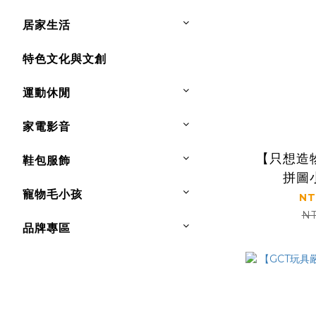
居家生活
特色文化與文創
運動休閒
家電影音
【只想造
鞋包服飾
拼圖
寵物毛小孩
(5.5*3
NT
NT
品牌專區