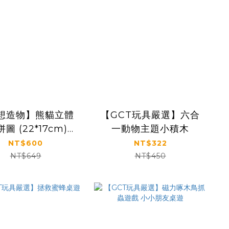
想造物】熊貓立體
【GCT玩具嚴選】六合
圖 (22*17cm)4
一動物主題小積木
-附相框 (熊貓花
NT$600
NT$322
熊貓養樂多、熊貓
NT$649
NT$450
風扇、胖達國寶)