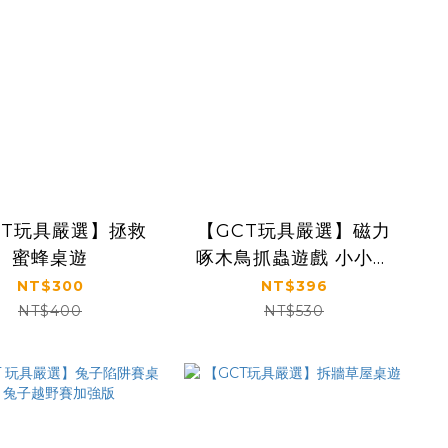
CT玩具嚴選】拯救
【GCT玩具嚴選】磁力
蜜蜂桌遊
啄木鳥抓蟲遊戲 小小朋
友桌遊
NT$300
NT$396
NT$400
NT$530