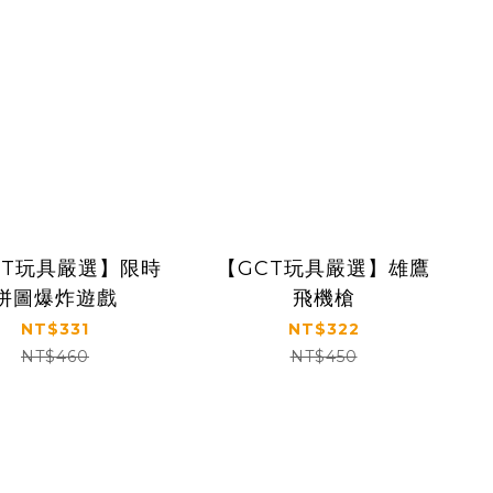
CT玩具嚴選】限時
【GCT玩具嚴選】雄鷹
拼圖爆炸遊戲
飛機槍
NT$331
NT$322
NT$460
NT$450