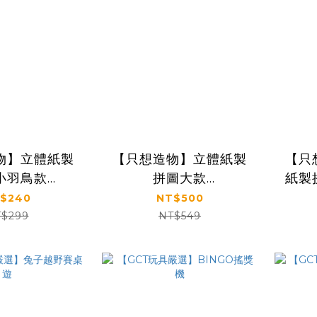
物】立體紙製
【只想造物】立體紙製
【只
小羽鳥款
拼圖大款
紙製拼
.6cm)-4款入
(25.5*25.5cm) 2組入-
入組
$240
NT$500
附相框 (多規格)
花、
$299
NT$549
小