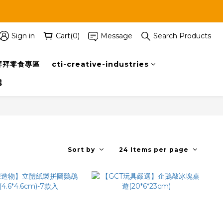
Sign in
Cart(0)
Message
Search Products
拜拜零食專區
cti-creative-industries
購
Sort by
24 Items per page