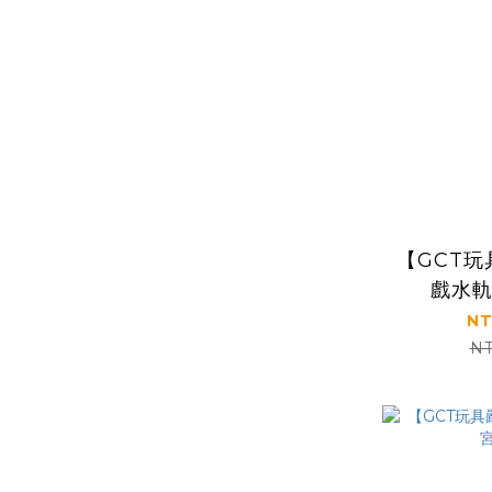
【GCT
戲水
NT
NT