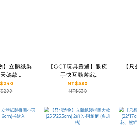
物】立體紙製
【GCT玩具嚴選】眼疾
【只
圖天鵝款
手快互動遊戲
.4cm)-4款入
(56*13*4cm)
(4.
$240
NT$530
$299
NT$630