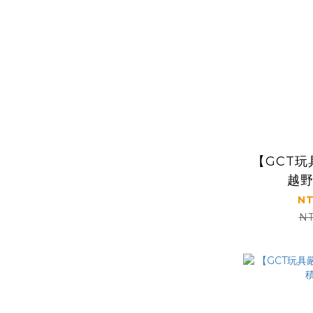
【GCT
越
NT
NT