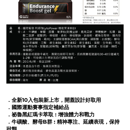
．全新10入包裝新上市，開蓋設計好取用
．國際運動賽事指定補給品
．祕魯黑紅瑪卡萃取 : 增強體力和戰力
．牛磺酸、酵母B群 : 精神專注、延續表現，保持
狀態