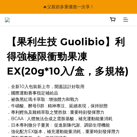
🔥父親節多重優惠一次享！
🔥父親節多重優惠一次享！
太陽星｜75折限時優惠
【快點學】線上課程平台正式上線！
【果利生技 Guolibio】利
🔥父親節多重優惠一次享！
得強極限衝勁果凍
EX(20g*10入/盒，多規格)
．全新10入包裝新上市，開蓋設計好取用
．國際運動賽事指定補給品
．祕魯黑紅瑪卡萃取 : 增強體力和戰力
．牛磺酸、酵母B群 : 精神專注、延續表現，保持狀態
．專利鰹魚及雞精萃取之雙胜肽 : 重要時刻發揮潛力
．BCAA : 人體無法合成之需胺基酸，補充運動能量消耗
．日本專利微分子薑黃 :  促進新陳代謝、調節生理機能 
．強化配方EX版本，補充運動能量消耗，重要時刻發揮潛力