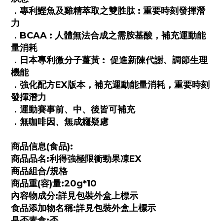
．專利鰹魚及雞精萃取之雙胜肽 : 重要時刻發揮潛
力
．BCAA : 人體無法合成之需胺基酸，補充運動能
量消耗
．日本專利微分子薑黃 : 促進新陳代謝、調節生理
機能
．強化配方EX版本，補充運動能量消耗，重要時刻
發揮潛力
．運動賽事前、中、後皆可補充
．無咖啡因、無成癮疑慮
商品信息(食品):
商品品名:利得強極限衝勁果凍EX
商品組合/規格
商品重(容)量:20g*10
內容物成分:詳見包裝外盒上標示
食品添加物名稱:詳見包裝外盒上標示
是否素食:否