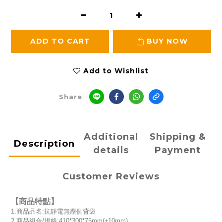
ADD TO CART
BUY NOW
Add to Wishlist
Share
Additional
Shipping &
Description
details
Payment
Customer Reviews
【商品特點】
1.商品品名:抗靜電無塵側背袋
2.商品組合/規格:410*300*75mm(±10mm)