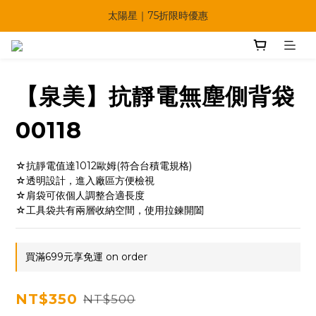
🔥父親節多重優惠一次享！
太陽星｜75折限時優惠
【快點學】線上課程平台正式上線！
🔥父親節多重優惠一次享！
【泉美】抗靜電無塵側背袋
00118
☆抗靜電值達1012歐姆(符合台積電規格)
☆透明設計，進入廠區方便檢視
☆肩袋可依個人調整合適長度
☆工具袋共有兩層收納空間，使用拉鍊開闔
買滿699元享免運 on order
NT$350
NT$500