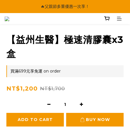
🔥父親節多重優惠一次享！
🔥父親節多重優惠一次享！
太陽星｜75折限時優惠
【快點學】線上課程平台正式上線！
【益州生醫】極速清膠囊x3
🔥父親節多重優惠一次享！
盒
買滿699元享免運 on order
NT$1,200
NT$1,700
ADD TO CART
BUY NOW