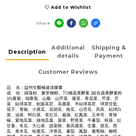
Add to Wishlist
Share
Additional
Shipping &
Description
details
Payment
Customer Reviews
品 名：益州生醫極速清膠囊
成 份：綠藻粉、麥芽糊精、70種蔬果酵素 (綜合蔬果酵素粉
(白蘿蔔、胡蘿蔔、山藥、山芹菜、蕹菜、青花菜、芹菜、芥
菜、結球萵苣、劍葉萵苣、高麗菜、半結球萵苣、球莖甘藍、
茄子、青椒、小黃瓜、花胡瓜、南瓜、山苦瓜、茼萵、結球白
菜、油菜、蚵白菜、長豇豆、扁蒲、紅鳳菜、玉米筍、青辣
椒、紫地瓜葉、綠地瓜葉、菠菜、野莧菜、牛蕃茄、秋葵、紅
甘薯、冬瓜、大心菜、甜菜根、紫高麗菜、生薑、甜瓜、西
瓜、青木瓜、哈蜜瓜、洋香瓜、蕃茄、鳳梨、葡萄柚、柳橙、