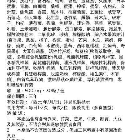
柑橘、茂谷柑、番石榴、葡萄、香蕉、波蘿蜜、火龍果、日本
蜜柑、青梅、白葡萄、桑椹、蜜棗、檸檬、蜜梨、杏鮑菇、金
針菇、鮑魚菇、香菇、黑木耳、胡蘿蔔葉、五葉松、咸豐草、
石蓮花、仙人掌果、花生莖、淡竹葉、羅勒、辣木葉、破布
子、枸杞、薄荷葉、香蘭、魚腥草、迷迭香、芫菜、芭樂葉、
乳糖、玉米澱粉)、澱粉酵素、蛋白酵素、解脂酵素、諾麗果
醱酵濃縮粉末、二氧化矽、砂糖、檸檬酸鈉、綜合水果濃縮汁
(百香果、鳳梨、橘子、香蕉、蜜柑、芒果、木瓜、萊姆、檸
檬、蘋果、白葡萄、水蜜桃、藍莓、西印度櫻桃、紅葡萄、奇
異果))、大豆卵磷脂、活性竹炭粉、秋葵粉(秋葵萃取物、菊
糖)、多種複合乳酸菌粉(乳糖、乳酸乳球菌、植物乳桿菌、鼠
李糖乳桿菌、副乾酪乳桿菌、唾液乳桿菌、嗜酸性乳桿菌、保
加利亞桿菌、乾酪乳桿菌、加氏乳桿菌、短桿乳桿菌、雙叉雙
歧桿菌、長雙歧桿菌、脫脂奶粉、檸檬酸、維生素C、木寡
糖)、白首烏萃取物、微結晶狀α-纖維素、專利清酒酒粕、專
利嗜酸乳桿菌
容 量：500mg × 30粒 / 盒
保存期限：三年
有效日期：（西元 年/月/日）詳見包裝標示
食用方式：每日1-2次，每次2粒，飯後食用（多食無益）
過 敏 源：
1.
本產品含有含奇異果、芹菜、芒果、牛奶、麩質、大豆
及其製品，不適合對其過敏體質者食用
2.
本產品不含基因改造成分，但加工原料廠中有基因改造
黃豆