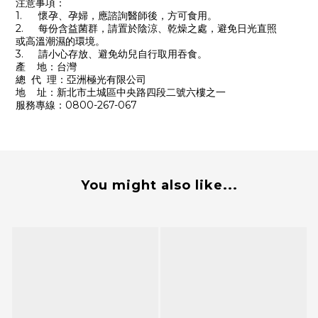
注意事項：
1.
懷孕、孕婦，應諮詢醫師後，方可食用。
2.
每份含益菌群，請置於陰涼、乾燥之處，避免日光直照
或高溫潮濕的環境。
3.
請小心存放、避免幼兒自行取用吞食。
產 地：台灣
總 代 理：亞洲極光有限公司
地 址：新北市土城區中央路四段二號六樓之一
服務專線：0800-267-067
You might also like...