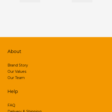
About
Brand Story
Our Values
Our Team
Help
FAQ
Delivery & Shipping