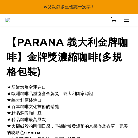
🔥父親節多重優惠一次享！
🔥父親節多重優惠一次享！
太陽星｜75折限時優惠
【快點學】線上課程平台正式上線！
【PARANA 義大利金牌咖
🔥父親節多重優惠一次享！
啡】金牌獎濃縮咖啡(多規
格包裝)
★新鮮烘焙空運進口
★歐洲咖啡品鑑協會金牌獎、義大利國家認證
★義大利原裝進口
★百年咖啡文化技術的精髓
★精品莊園咖啡豆
★精品咖啡最高層次
★天鵝絨般的圓潤口感，唇齒間散發濃郁的水果香及香草，完美
的琥珀色creama