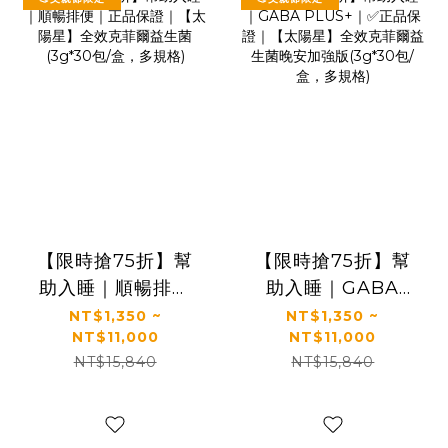
【限時搶75折】幫
【限時搶75折】幫
助入睡｜順暢排便
助入睡｜GABA
｜正品保證｜【太
PLUS+｜✅正品保
NT$1,350 ~
NT$1,350 ~
NT$11,000
NT$11,000
陽星】全效克菲爾
證｜【太陽星】全
NT$15,840
NT$15,840
益生菌(3g*30包/
效克菲爾益生菌晚
盒，多規格)
安加強版(3g*30包/
盒，多規格)