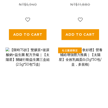
NT$5,940
NT$11,880
動益生菌(2.5g*30
星】全效克菲爾益
包/盒，多規格)
生菌×關鍵行動益生
菌(多規格)
ADD TO CART
ADD TO CART
💪父親節限定