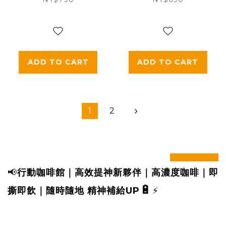
款-星空黑(寬版/長
典黑(寬版/長度可
度可調/夾片式/完整
調/夾片式/完整殼通
殼通用)
用)
ADD TO CART
ADD TO CART
1
2
prev
next
📢
行動咖啡館｜高效提神新夥伴｜高濃度咖啡｜即
🔋
撕即飲｜
隨時隨地 精神補給UP
⚡