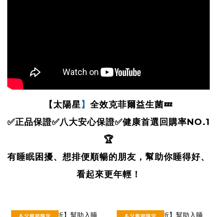
【太陽星
】
全效克菲爾益生菌
💤
✅正品保證
✅八大安心保證
✅健康首選
回購率NO.1
🏆
有睡眠困擾、想排便順暢的朋友，
幫助你睡得好、
看起來更年輕！
💪父親節限定
💪父親節限定