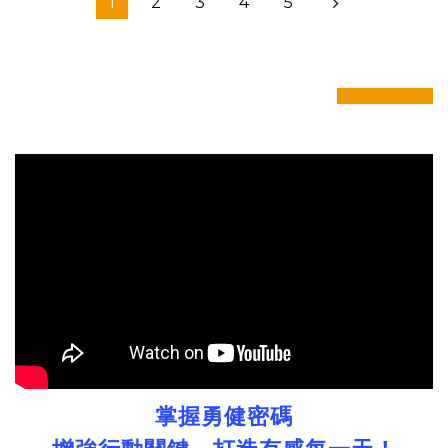
1
2
3
4
5
prev
next
掌握勇健密碼