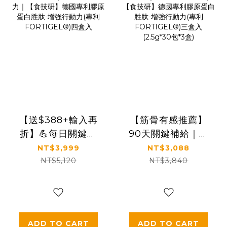
【送$388+輸入再
【筋骨有感推薦】
折】💪每日關鍵補
90天關鍵補給｜穩
給｜穩定支持行動
定支持行動力｜
NT$3,999
NT$3,088
力｜【食技研】德
【食技研】德國專
NT$5,120
NT$3,840
國專利膠原蛋白胜
利膠原蛋白胜肽-增
肽-增強行動力(專利
強行動力(專利
FORTIGEL®)四盒
FORTIGEL®)三盒
入
入(2.5g*30包*3盒)
ADD TO CART
ADD TO CART