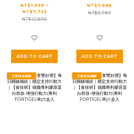
給｜最有感的膠原
送【太陽星x食技
NT$1,099 ~
NT$7,688
NT$7,733
蛋白胜肽｜【食技
研】青春好眠三效
NT$9,780
NT$12,800
研】德國專利膠原
關鍵組｜太陽星克
蛋白胜肽(2.5g *30
菲爾益生菌3盒+食
包/盒，多規格)
技研膠原蛋白3盒
ADD TO CART
ADD TO CART
⏰限時加碼贈
⏰限時加碼贈