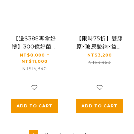
【送$388再拿好
【限時75折】雙膠
禮】300億好菌護
原×玻尿酸鈉×益生
健康｜✅正品保證｜
菌 配方升級｜【太
NT$8,800 ~
NT$3,200
NT$11,000
【太陽星】全效克
陽星】關鍵行動益
NT$3,960
NT$15,840
菲爾益生菌雙效組
生菌二盒組
(3g*30包/盒，多規
(2.5g*30包*2盒)
格)
ADD TO CART
ADD TO CART