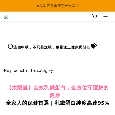
🔥父親節多重優惠一次享！
🔥父親節多重優惠一次享！
太陽星｜75折限時優惠
【快點學】線上課程平台正式上線！
🔥父親節多重優惠一次享！
🌕
💝
這個中秋，不只是送禮，更是送上健康與貼心
No product in this category
【太陽星】全效乳鐵蛋白，全方位守護您的
健康！
全家人的保健首選｜乳鐵蛋白純度高達95%