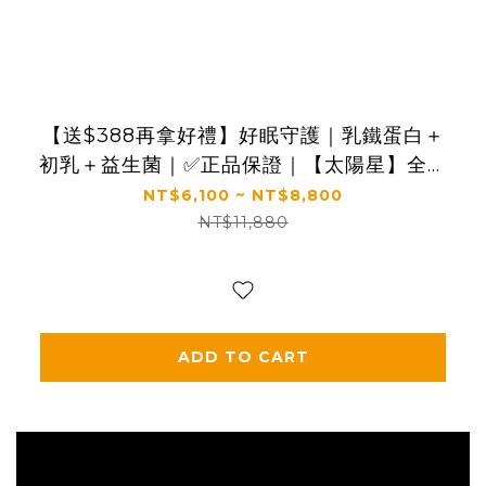
【送$388再拿好禮】好眠守護｜乳鐵蛋白＋
初乳＋益生菌｜✅正品保證｜【太陽星】全效
克菲爾益生菌 X 全效乳鐵蛋白(3g*30包/盒，
NT$6,100 ~ NT$8,800
多規格)
NT$11,880
ADD TO CART