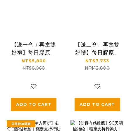
【送一盒＋再拿雙
【送二盒＋再拿雙
好禮】每日膠原補
好禮】每日膠原補
給｜皮膚Q彈好氣色
給｜皮膚Q彈好氣色
NT$5,800
NT$7,733
｜【食技研】德國
｜【食技研】德國
NT$8,960
NT$12,800
專利膠原蛋白胜肽-
專利膠原蛋白胜肽-
養顏美容(專利
養顏美容(專利
VERISOL®)六盒入
VERISOL®)八盒入
(2.5g*30包*6盒)
ADD TO CART
ADD TO CART
⏰限時加碼贈