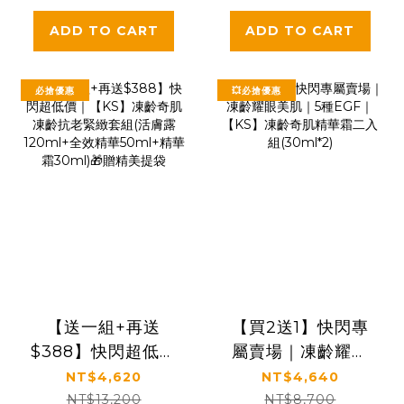
ADD TO CART
ADD TO CART
必搶優惠
💥必搶優惠
【送一組+再送
【買2送1】快閃專
$388】快閃超低價
屬賣場｜凍齡耀眼
｜【KS】凍齡奇肌
美肌｜5種EGF｜
NT$4,620
NT$4,640
凍齡抗老緊緻套組
【KS】凍齡奇肌精
NT$13,200
NT$8,700