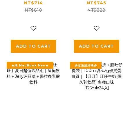
180g(18gx10
NT$714
NT$745
入)x12包
NT$810
NT$828
ADD TO CART
ADD TO CART
🔥抽 MacBook Neo🔥
🧊冰過超好喝🧊