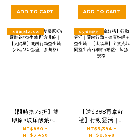
ADD TO CART
ADD TO CART
🔥首購折$200🔥
💪父親節限定
【限時搶75折】雙
【送$388再拿好
膠原×玻尿酸鈉×益
禮】行動靈活｜關
生菌 配方升級｜
鍵行動＋健康好眠
NT$890 ~
NT$3,384 ~
NT$3,450
NT$8,648
【太陽星】關鍵行
＋益生菌｜【太陽