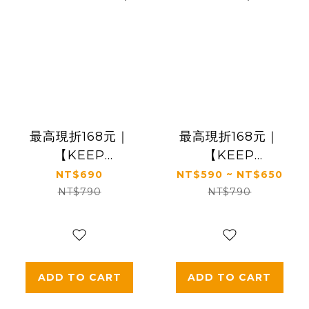
最高現折168元｜
最高現折168元｜
【KEEP
【KEEP
FIGHTING】超寬
FIGHTING】手機
NT$690
NT$590 ~ NT$650
版減壓手機掛繩(超
掛繩(多規格，寬版/
NT$790
NT$790
寬版/多功能/長度可
長度可調/夾片式/完
調/夾片式/完整殼通
整殼通用)
用)
ADD TO CART
ADD TO CART