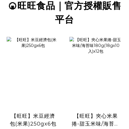
🍘旺旺食品｜官方授權販售
平台
【旺旺】米豆經濟
【旺旺】夾心米果
包(米果)250gx6包
捲-甜玉米味/海苔味