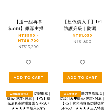
【送一組再拿
【超低價入手】1+1
$388】佩潔主播推
防護升級｜防曬＋
薦🔥熱銷必買組｜
蘆薈一次帶走｜
NT$900 ~
NT$1,050
NT$8,700
【KS】凍齡奇肌活
【KS】1+1完整呵護
NT$1,500
NT$13,200
膚露/全效精華/精華
一組入(抗光清爽高
霜(多規格)
防曬凝露 SPF50+
★★★★
60ml*1+蘆薈保濕
舒緩凝膠150ml*1)
ADD TO CART
ADD TO CART
🔥熱銷補貨到🔥
💥必搶優惠