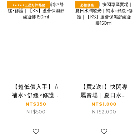
⭐⭐⭐⭐⭐五星好評熱銷
必搶優惠
【超低價入手】💧
【買2送1】快閃專
補水×舒緩×修護｜
屬賣場｜夏日水潤
【KS】蘆薈保濕舒
發光｜補水×舒緩×
NT$350
NT$1,000
緩凝膠150ml
修護｜【KS】蘆薈
NT$500
NT$2,000
保濕舒緩凝膠
150ml