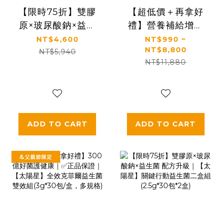
【限時75折】雙膠
【超低價＋再拿好
原×玻尿酸鈉×益生
禮】營養補給增強
菌 配方升級｜【太
體力推薦｜【太陽
NT$4,600
NT$990 ~
NT$8,800
陽星】關鍵行動益
星】全效乳鐵蛋白
NT$5,940
NT$11,880
生菌三盒組
(3g*30包/盒，多規
(2.5g*30包*3盒)
格)
ADD TO CART
ADD TO CART
💪父親節限定