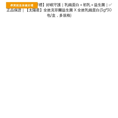
🎁買就送保健好禮