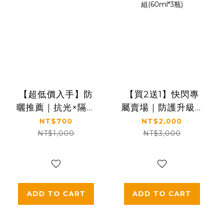
【超低價入手】防
【買2送1】快閃專
曬推薦｜抗光×隔離
屬賣場｜防護升級🛡️
×保濕｜【KS】抗
抗光×隔離×保濕｜
NT$700
NT$2,000
光清爽高防曬凝露
【KS】抗光清爽高
NT$1,000
NT$3,000
SPF50+ ★★★★
防曬凝露 SPF50+
單瓶入60ml
★★★★三入特惠
組(60ml*3瓶)
ADD TO CART
ADD TO CART