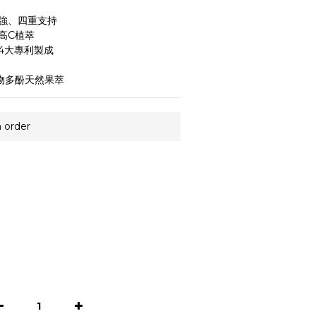
強、四重支持
高C植萃
4大專利製成
物多酚天然果萃
order