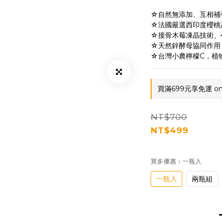
☆自然無添加、互相補
☆法國嚴選西印度櫻桃
☆接骨木莓凍晶技術、
☆天然鋅酵母協同作用
☆台灣小農檸檬C，植
買滿699元享免運 on 
NT$700
NT$499
買多優惠
: 一瓶入
一瓶入
兩瓶組