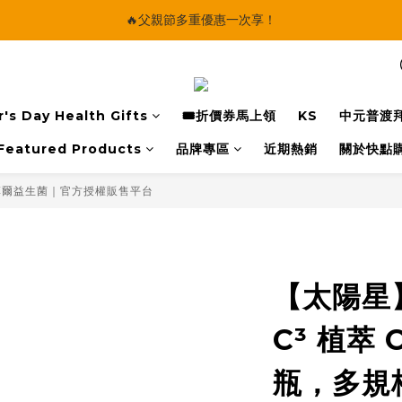
🔥父親節多重優惠一次享！
🔥父親節多重優惠一次享！
太陽星｜75折限時優惠
【快點學】線上課程平台正式上線！
's Day Health Gifts
🎟️折價券馬上領
KS
中元普渡
🔥父親節多重優惠一次享！
Featured Products
品牌專區
近期熱銷
關於快點
克菲爾益生菌｜官方授權販售平台
【太陽星】
C³ 植萃 C
瓶，多規