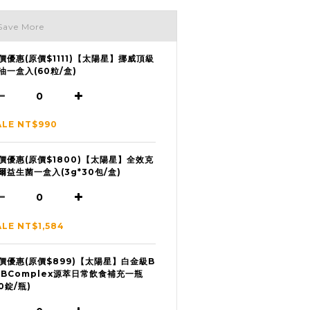
Save More
價優惠(原價$1111)【太陽星】挪威頂級
油一盒入(60粒/盒)
ALE NT$990
價優惠(原價$1800)【太陽星】全效克
爾益生菌一盒入(3g*30包/盒)
ALE NT$1,584
價優惠(原價$899)【太陽星】白金級B
 BComplex源萃日常飲食補充一瓶
50錠/瓶)