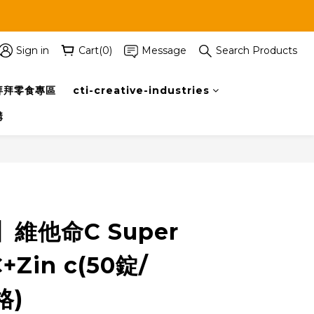
Sign in
Cart(0)
Message
Search Products
拜拜零食專區
cti-creative-industries
購
BUY NOW
維他命C Super
+Zin c(50錠/
格)