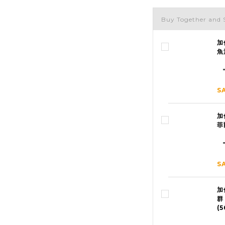
Buy Together and 
加
魚
S
加
菲
S
加
群
(