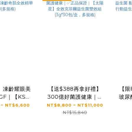
1】凍齡耀眼美
【送$388再拿好禮】
【限
GF｜【KS】
300億好菌護健康｜✅
玻尿
肌全效精華
正品保證｜【太陽星】
升級
 ~ NT$6,600
NT$8,800 ~ NT$11,000
l(多規格)
全效克菲爾益生菌雙效
行
NT$15,840
組(3g*30包/盒，多規
(2
格)