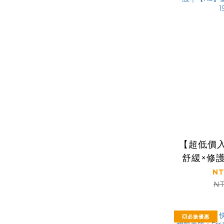
【超低價入
舒緩×修
薈保濕舒緩
NT
NT
💥必搶優惠