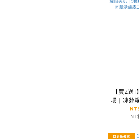
【買2送
場｜凍齡
EGF｜【
NT
活膚
NT
(12
💥必搶優惠