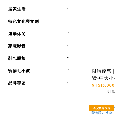
居家生活
特色文化與文創
運動休閒
家電影音
鞋包服飾
限時優惠｜
寵物毛小孩
響-中天
品牌專區
NT$13,000
NT$
💪父親節限定