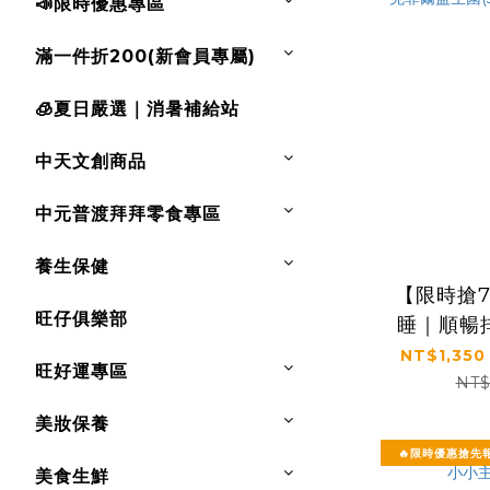
📣限時優惠專區
滿一件折200(新會員專屬)
🧊夏日嚴選｜消暑補給站
中天文創商品
中元普渡拜拜零食專區
養生保健
【限時搶
旺仔俱樂部
睡｜順暢
證｜【太
NT$1,350
旺好運專區
菲爾益生菌
NT$
盒，
美妝保養
🔥限時優惠搶先
美食生鮮