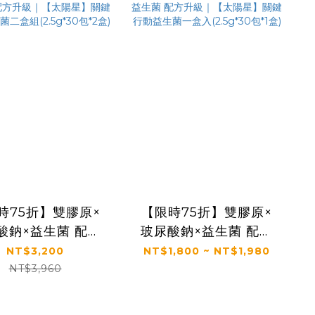
贈精美提袋
時75折】雙膠原×
【限時75折】雙膠原×
酸鈉×益生菌 配方
玻尿酸鈉×益生菌 配方
｜【太陽星】關鍵
升級｜【太陽星】關鍵
NT$3,200
NT$1,800 ~ NT$1,980
動益生菌二盒組
行動益生菌一盒入
NT$3,960
.5g*30包*2盒)
(2.5g*30包*1盒)