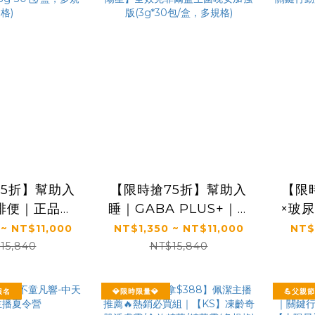
75折】幫助入
【限時搶75折】幫助入
【限
排便｜正品保
睡｜GABA PLUS+｜✅
×玻
陽星】全效克
正品保證｜【太陽星】
升級
 ~ NT$11,000
NT$1,350 ~ NT$11,000
NT$
(3g*30包/
全效克菲爾益生菌晚安
行動益
15,840
NT$15,840
多規格)
加強版(3g*30包/盒，
多規格)
報名
💎限時限量💎
💪父親