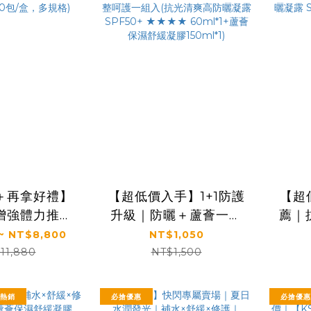
＋再拿好禮】
【超低價入手】1+1防護
【超
增強體力推薦
升級｜防曬＋蘆薈一次
薦｜
星】全效乳鐵
帶走｜【KS】1+1完整呵
【K
~ NT$8,800
NT$1,050
*30包/盒，多
護一組入(抗光清爽高防
凝露 
11,880
NT$1,500
規格)
曬凝露 SPF50+
★★★★ 60ml*1+蘆薈
評熱銷
必搶優惠
必搶優惠
保濕舒緩凝膠150ml*1)