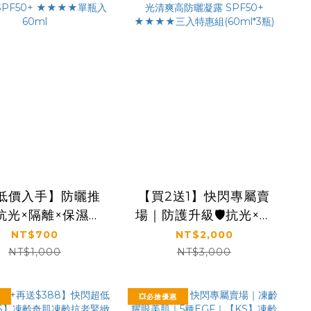
低價入手】防曬推
【買2送1】快閃專屬賣
抗光×隔離×保濕｜
場｜防護升級🛡️抗光×隔
S】抗光清爽高防曬
離×保濕｜【KS】抗光
NT$700
NT$2,000
SPF50+ ★★★★
清爽高防曬凝露
NT$1,000
NT$3,000
單瓶入60ml
SPF50+ ★★★★三入
特惠組(60ml*3瓶)
💥必搶優惠