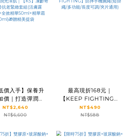
低價入手】保養升
最高現折168元｜
加價｜打造彈潤光
【KEEP FIGHTING】
｜【KS】凍齡奇肌
防摔手機腕繩(短掛繩/多
NT$2,640
NT$490
抗老緊緻套組(活膚
功能/長度可調/夾片通
NT$6,600
NT$588
20ml+全效精華
用)
l+精華霜30ml)🎁