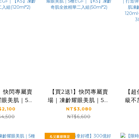
1】快閃專屬賣
【買2送1】快閃專屬賣
【超
耀眼美肌｜5種
場｜凍齡耀眼美肌｜5種
級不
KS】凍齡奇肌
EGF｜【KS】凍齡奇肌
澤肌
$2,100
NT$3,080
露二入組
全效精華二入組
凍齡
$4,500
NT$6,600
0ml*2)
(50ml*2)
露1
50m
💪父親節限定