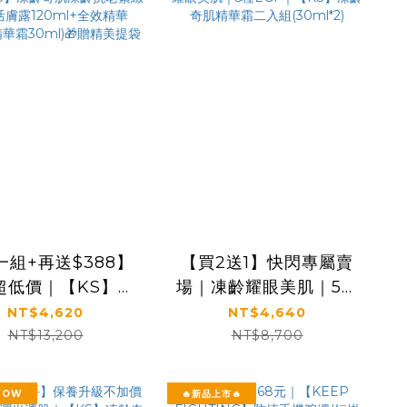
一組+再送$388】
【買2送1】快閃專屬賣
超低價｜【KS】凍
場｜凍齡耀眼美肌｜5種
肌凍齡抗老緊緻套
EGF｜【KS】凍齡奇肌
NT$4,620
NT$4,640
膚露120ml+全效
精華霜二入組(30ml*2)
NT$13,200
NT$8,700
華50ml+精華霜
ml)🎁贈精美提袋
WOW
🔥新品上市🔥