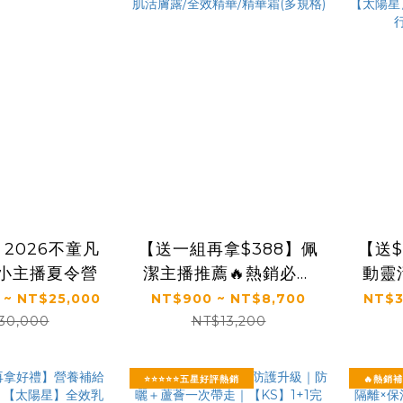
2026不童凡
【送一組再拿$388】佩
【送$
小小主播夏令營
潔主播推薦🔥熱銷必買
動靈
組｜【KS】凍齡奇肌活
康好
 ~ NT$25,000
NT$900 ~ NT$8,700
NT$3
膚露/全效精華/精華霜
陽星
30,000
NT$13,200
(多規格)
菌×
⭐⭐⭐⭐⭐五星好評熱銷
🔥熱銷補