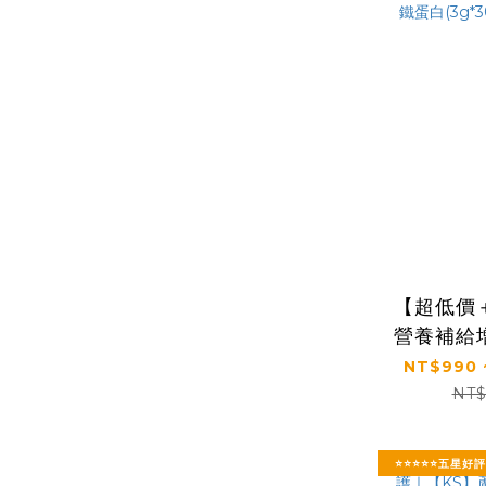
【超低價
營養補給
｜【太陽
NT$990 
蛋白(3g
NT$
⭐⭐⭐⭐⭐五星好