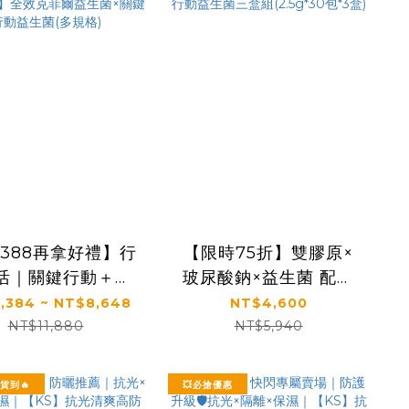
388再拿好禮】行
【限時75折】雙膠原×
活｜關鍵行動＋健
玻尿酸鈉×益生菌 配方
眠＋益生菌｜【太
升級｜【太陽星】關鍵
,384 ~ NT$8,648
NT$4,600
】全效克菲爾益生
行動益生菌三盒組
NT$11,880
NT$5,940
關鍵行動益生菌(多
(2.5g*30包*3盒)
規格)
貨到🔥
💥必搶優惠