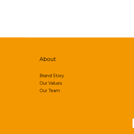
About
Brand Story
Our Values
Our Team