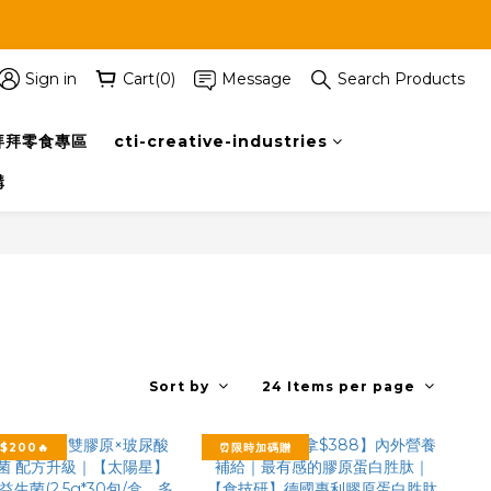
Sign in
Cart(0)
Message
Search Products
拜拜零食專區
cti-creative-industries
購
Sort by
24 Items per page
$200🔥
⏰限時加碼贈