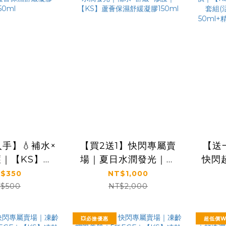
手】💧補水×
【買2送1】快閃專屬賣
【送
護｜【KS】蘆
場｜夏日水潤發光｜補
快閃
凝膠150ml
水×舒緩×修護｜【KS】
齡奇
$350
NT$1,000
蘆薈保濕舒緩凝膠
組(活
$500
NT$2,000
150ml
精
30
💥必搶優惠
超低價