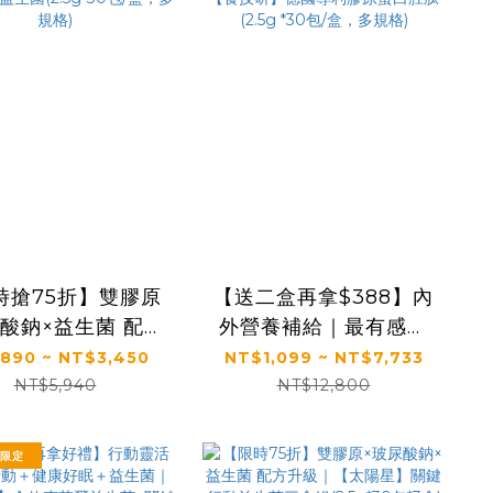
時搶75折】雙膠原
【送二盒再拿$388】內
尿酸鈉×益生菌 配方
外營養補給｜最有感的
｜【太陽星】關鍵
膠原蛋白胜肽｜【食技
890 ~ NT$3,450
NT$1,099 ~ NT$7,733
生菌(2.5g*30包/
研】德國專利膠原蛋白
NT$5,940
NT$12,800
盒，多規格)
胜肽(2.5g *30包/盒，
多規格)
節限定