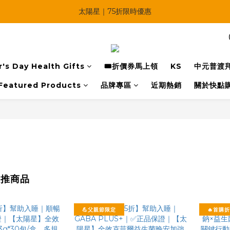
🔥父親節多重優惠一次享！
太陽星｜75折限時優惠
【快點學】線上課程平台正式上線！
🔥父親節多重優惠一次享！
's Day Health Gifts
🎟️折價券馬上領
KS
中元普渡
Featured Products
品牌專區
近期熱銷
關於快點
主推商品
💪父親節限定
🔥首購折