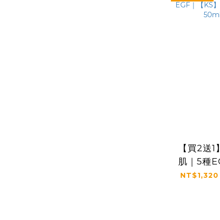
【買2送
肌｜5種E
凍齡奇
NT$1,320
50m