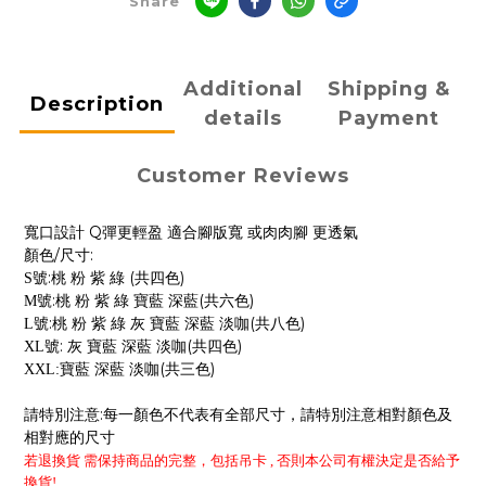
Share
Additional
Shipping &
Description
details
Payment
Customer Reviews
Q
寬口設計
彈更輕盈 適合腳版寬 或肉肉腳 更透氣
/
:
顏色
尺寸
:
(
)
S
號
桃 粉 紫 綠
共四色
:
(
)
M
號
桃 粉 紫 綠 寶藍 深藍
共六色
:
(
)
L
號
桃 粉 紫 綠 灰 寶藍 深藍 淡咖
共八色
:
(
)
XL
號
灰 寶藍 深藍 淡咖
共四色
(
)
XXL:
寶藍 深藍 淡咖
共三色
:
請特別注意
每一顏色不代表有全部尺寸，請特別注意相對顏色及
相對應的尺寸
若退換貨 需保持商品的完整，包括吊卡 , 否則本公司有權決定是否給予
換貨!