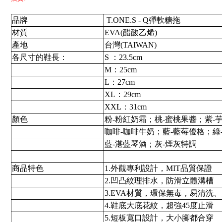
品牌
T.ONE.S - Q彈軟糖拖
材質
EVA(醋酸乙烯)
產地
台灣(TAIWAN)
各尺寸的鞋長：
S ：23.5cm
M：25cm
L：27cm
XL：29cm
XXL：31cm
顏色
粉-粉紅奶霜；桃-蜜桃果醬；紫-
咖啡-咖啡牛奶；藍-藍莓優格；綠
藍-湛藍琴酒；灰-煙灰特調
商品特色
1.外觀專利設計，MIT品質保證
2.凹凸紋理排水，防滑立體溝槽
3.EVA材質，環保無毒，易清洗
4.鞋底大底花紋，超強45度止滑
5.短板寬口設計，大小腳都合穿