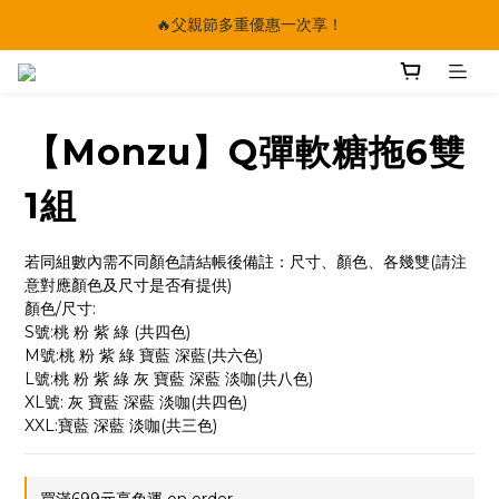
🔥父親節多重優惠一次享！
🔥父親節多重優惠一次享！
太陽星｜75折限時優惠
【快點學】線上課程平台正式上線！
【Monzu】Q彈軟糖拖6雙
🔥父親節多重優惠一次享！
1組
若同組數內需不同顏色請結帳後備註：尺寸、顏色、各幾雙(請注
意對應顏色及尺寸是否有提供)
顏色/尺寸:
S號:桃 粉 紫 綠 (共四色)
M號:桃 粉 紫 綠 寶藍 深藍(共六色)
L號:桃 粉 紫 綠 灰 寶藍 深藍 淡咖(共八色)
XL號: 灰 寶藍 深藍 淡咖(共四色)
XXL:寶藍 深藍 淡咖(共三色)