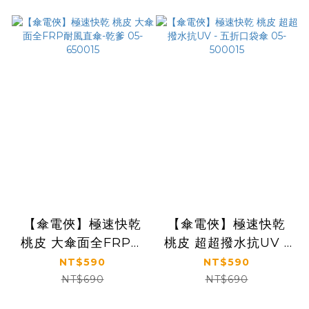
【傘電俠】極速快乾
【傘電俠】極速快乾
桃皮 大傘面全FRP耐
桃皮 超超撥水抗UV -
風直傘-乾爹 05-
五折口袋傘 05-
NT$590
NT$590
650015
500015
NT$690
NT$690