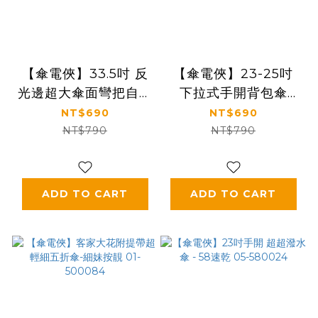
【傘電俠】33.5吋 反
【傘電俠】23-25吋
光邊超大傘面彎把自動
下拉式手開背包傘
直傘 – 就大支 05-
(wpc同款)05-
NT$690
NT$690
850016
580036
NT$790
NT$790
ADD TO CART
ADD TO CART