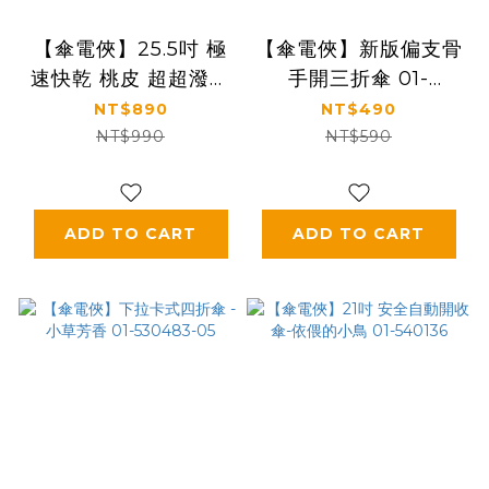
【傘電俠】25.5吋 極
【傘電俠】新版偏支骨
速快乾 桃皮 超超潑水
手開三折傘 01-
雙安全自動開收傘-乾
550194
NT$890
NT$490
哥哥 05-650008
NT$990
NT$590
ADD TO CART
ADD TO CART