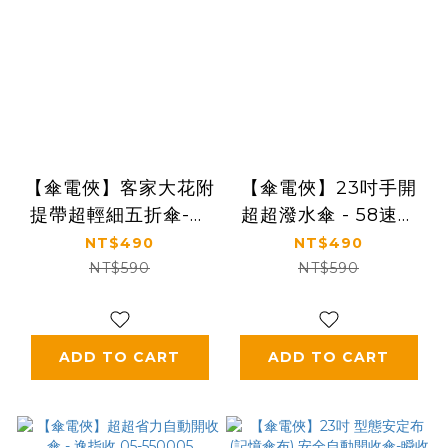
【傘電俠】客家大花附
【傘電俠】23吋手開
提帶超輕細五折傘-細
超超潑水傘 - 58速乾
妹按靚 01-500084
05-580024
NT$490
NT$490
NT$590
NT$590
ADD TO CART
ADD TO CART