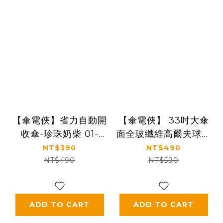
【傘電俠】省力自動開
【傘電俠】 33吋大傘
收傘-珍珠奶柴 01-
面全玻纖維高爾夫球傘
550313
- 我就大 05-850014
NT$390
NT$490
NT$490
NT$590
ADD TO CART
ADD TO CART