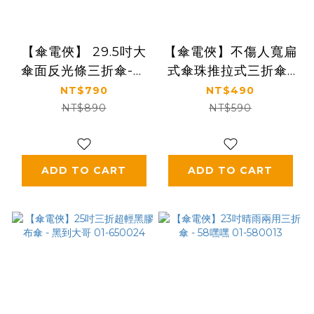
【傘電俠】 29.5吋大
【傘電俠】不傷人寬扁
傘面反光條三折傘-大
式傘珠推拉式三折傘-
放閃 05-750017M
迷航外星人 01-
NT$790
NT$490
550066
NT$890
NT$590
ADD TO CART
ADD TO CART