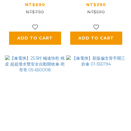
傘-乾姊姊 05-580016
550204
NT$690
NT$390
NT$790
NT$590
ADD TO CART
ADD TO CART