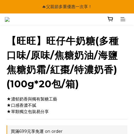
🔥父親節多重優惠一次享！
🔥父親節多重優惠一次享！
太陽星｜75折限時優惠
【快點學】線上課程平台正式上線！
【旺旺】旺仔牛奶糖(多種
🔥父親節多重優惠一次享！
口味/原味/焦糖奶油/海鹽
焦糖奶霜/紅棗/特濃奶香)
(100g*20包/箱)
★濃郁奶香與獨有製糖工藝
★口感香濃不膩
★單顆獨立包裝易分享
買滿699元享免運 on order