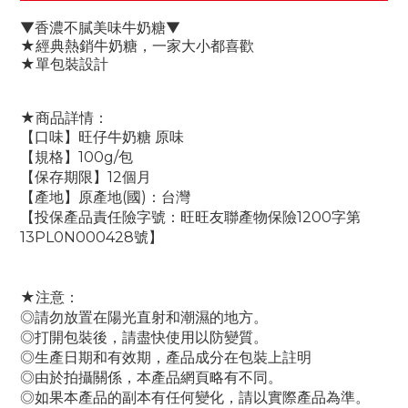
▼香濃不膩美味牛奶糖▼
★經典熱銷牛奶糖，一家大小都喜歡
★單包裝設計
★商品詳情：
【口味】旺仔牛奶糖 原味
【規格】100g/包
【保存期限】12個月
【產地】原產地(國)：台灣
【投保產品責任險字號：旺旺友聯產物保險1200字第
13PL0N000428號】
★注意：
◎請勿放置在陽光直射和潮濕的地方。
◎打開包裝後，請盡快使用以防變質。
◎生產日期和有效期，產品成分在包裝上註明
◎由於拍攝關係，本產品網頁略有不同。
◎如果本產品的副本有任何變化，請以實際產品為準。