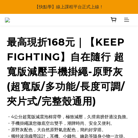
【快點學】線上課程平台正式上線！
🔥父親節多重優惠一次享！
🔥父親節多重優惠一次享！
最高現折168元｜【KEEP
FIGHTING】自在隨行 超
寬版減壓手機掛繩-原野灰
(超寬版/多功能/長度可調/
夾片式/完整殼通用)
・4公分超寬版減震泡棉背帶，極致減壓，久揹肩膀舒適沒負擔。
・手機掛繩讓您徹底空出雙手，潮牌時尚、安全又便利。
・原野灰配色，大自然原野氣息配色，簡約好穿搭。
・獨特波浪織帶設計，耳機、小錢包、鑰匙等隨身小物一次掛。