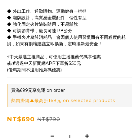
◆ 外出工作、通勤購物、運動健身一把抓
◆ 潮牌設計，高質感金屬配件，個性有型
◆ 強化固定夾片隨裝隨用，不易鬆脫
◆ 可調節背帶，最長可達138公分
◆ 手機夾片屬於消耗品，會因個人使用習慣而有不同程度的耗
損，如果有損壞建議立即換新，定時換新最安全！
⚡中天嚴選主推商品，可使用主播推薦代碼享優惠
或💰透過中天新聞網APP下單折$50元
(優惠期間不適用推薦碼優惠)
買滿699元享免運 on order
熱銷掛繩▲最高折168元 on selected products
NT$690
NT$790