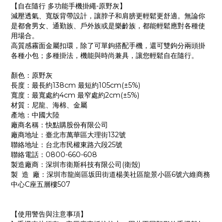
【自在隨行 多功能手機掛繩-原野灰】
減壓透氣、寬版背帶設計，讓脖子和肩膀更輕鬆更舒適。無論你
是都會男女、通勤族、戶外族或是樂齡族，都能輕鬆應對各種使
用場合。
高質感霧面金屬扣環，除了可單鉤搭配手機，還可雙鉤分兩頭掛
各種小包；多種掛法，機能與時尚兼具，讓您輕鬆自在隨行。
顏色：原野灰
長度：最長約138cm 最短約105cm(±5%)
寬度：最寬處約4cm 最窄處約2cm(±5%)
材質：尼龍、海棉、金屬
產地：中國大陸
廠商名稱：快點購股份有限公司
廠商地址：臺北市萬華區大理街132號
聯絡地址：台北市民權東路六段25號
聯絡電話：0800-660-608
製造廠商：深圳市衛斯科技有限公司(衛殼)
製 造 廠：深圳市龍崗區坂田街道楊美社區龍景小區6號六維商務
中心C座五層樓507
【使用警告與注意事項】