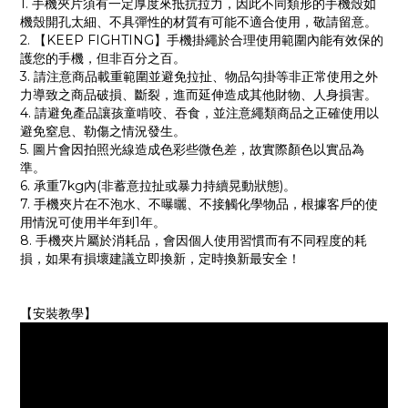
1. 手機夾片須有一定厚度來抵抗拉力，因此不同類形的手機殼如
機殼開孔太細、不具彈性的材質有可能不適合使用，敬請留意。
2. 【KEEP FIGHTING】手機掛繩於合理使用範圍內能有效保的
護您的手機，但非百分之百。
3. 請注意商品載重範圍並避免拉扯、物品勾掛等非正常使用之外
力導致之商品破損、斷裂，進而延伸造成其他財物、人身損害。
4. 請避免產品讓孩童啃咬、吞食，並注意繩類商品之正確使用以
避免窒息、勒傷之情況發生。
5. 圖片會因拍照光線造成色彩些微色差，故實際顏色以實品為
準。
6. 承重7kg內(非蓄意拉扯或暴力持續晃動狀態)。
7. 手機夾片在不泡水、不曝曬、不接觸化學物品，根據客戶的使
用情況可使用半年到1年。
8. 手機夾片屬於消耗品，會因個人使用習慣而有不同程度的耗
損，如果有損壞建議立即換新，定時換新最安全！
【安裝教學】