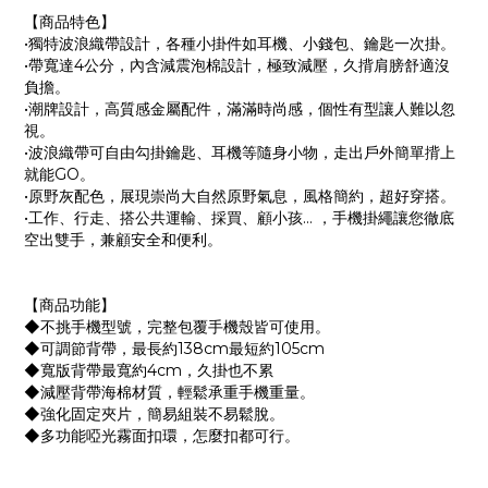
【商品特色】
•獨特波浪織帶設計，各種小掛件如耳機、小錢包、鑰匙一次掛。
•帶寬達4公分，內含減震泡棉設計，極致減壓，久揹肩膀舒適沒
負擔。
•潮牌設計，高質感金屬配件，滿滿時尚感，個性有型讓人難以忽
視。
•波浪織帶可自由勾掛鑰匙、耳機等隨身小物，走出戶外簡單揹上
就能GO。
•原野灰配色，展現崇尚大自然原野氣息，風格簡約，超好穿搭。
•工作、行走、搭公共運輸、採買、顧小孩... ，手機掛繩讓您徹底
空出雙手，兼顧安全和便利。
【商品功能】
◆不挑手機型號，完整包覆手機殼皆可使用。
◆可調節背帶，最長約138cm最短約105cm
◆寬版背帶最寬約4cm，久掛也不累
◆減壓背帶海棉材質，輕鬆承重手機重量。
◆強化固定夾片，簡易組裝不易鬆脫。
◆多功能啞光霧面扣環，怎麼扣都可行。