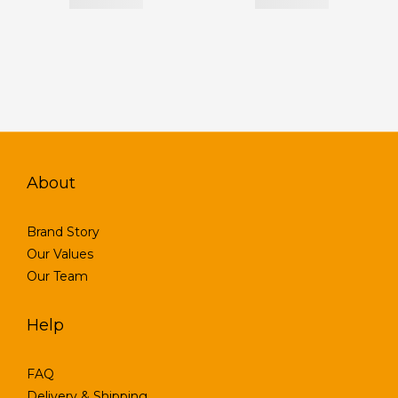
About
Brand Story
Our Values
Our Team
Help
FAQ
Delivery & Shipping