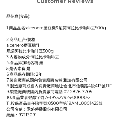
Customer Reviews
品信息(食品):
1.商品品名:alcenero磨豆機&尼諾阿拉比卡咖啡豆500g
2.商品組合/規格
alcenero磨豆機*1
尼諾阿拉比卡咖啡豆500g
3.內容物成分:阿拉比卡咖啡豆
4.食品添加物名稱:無
5.是否素食:是
6.商品保存期限: 2年
7.製造廠商或國內負責廠商名稱:雅誼有限公司
8.製造廠商或國內負責廠商地址:台北市信義路4段413號11F
9.製造廠商或國內負責廠商電話:02-2876-7705
10.食品業者登錄字號:A-197327925-00000-2
11.投保產品責任險字號:0500字第19AML0001425號
公司名稱：禾盛傳播股份有限公司
統編：97113091