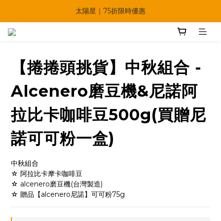
🔥父親節多重優惠一次享！
太陽星｜75折限時優惠
【快點學】線上課程平台正式上線！
🔥父親節多重優惠一次享！
【捲捲頭挑貨】中秋組合 -
Alcenero磨豆機&尼諾阿
拉比卡咖啡豆500g(買贈尼
諾可可粉一盒)
中秋組合
☆ 阿拉比卡摩卡咖啡豆
☆ alcenero磨豆機(台灣製造)
☆ 贈品【alcenero尼諾】可可粉75g