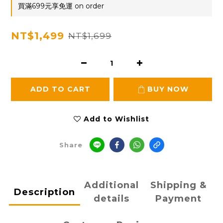
買滿699元享免運 on order
NT$1,499
NT$1,699
ADD TO CART
BUY NOW
Add to Wishlist
Share
Additional
Shipping &
Description
details
Payment