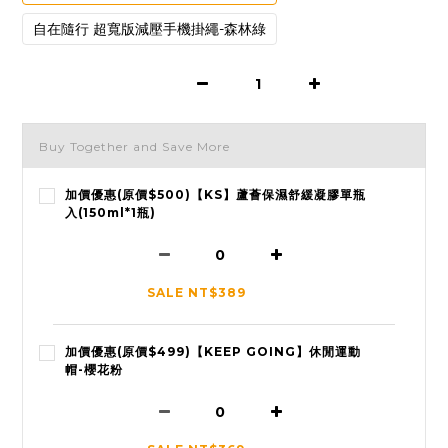
自在隨行 超寬版減壓手機掛繩-森林綠
Buy Together and Save More
加價優惠(原價$500)【KS】蘆薈保濕舒緩凝膠單瓶
入(150ml*1瓶)
SALE NT$389
加價優惠(原價$499)【KEEP GOING】休閒運動
帽-櫻花粉