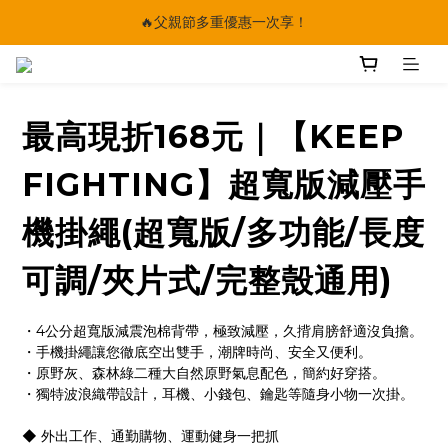
🔥父親節多重優惠一次享！
🔥父親節多重優惠一次享！
太陽星｜75折限時優惠
【快點學】線上課程平台正式上線！
最高現折168元｜【KEEP
🔥父親節多重優惠一次享！
FIGHTING】超寬版減壓手
機掛繩(超寬版/多功能/長度
可調/夾片式/完整殼通用)
・4公分超寬版減震泡棉背帶，極致減壓，久揹肩膀舒適沒負擔。
・手機掛繩讓您徹底空出雙手，潮牌時尚、安全又便利。
・原野灰、森林綠二種大自然原野氣息配色，簡約好穿搭。
・獨特波浪織帶設計，耳機、小錢包、鑰匙等隨身小物一次掛。
◆ 外出工作、通勤購物、運動健身一把抓