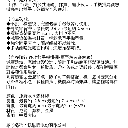
•
工作、行走、搭公共運輸、採買、顧小孩... ，手機掛繩讓您
徹底空出雙手，兼顧安全和便利。
【商品功能】
◆
不挑手機型號，完整包覆手機殼皆可使用。
◆
138cm
105cm
可調節背帶，最長約
最短約
◆
4cm
寬版背帶最寬約
，久掛也不累
◆
減壓背帶海棉材質，輕鬆承重手機重量。
◆
強化固定夾片，簡易組裝不易鬆脫。
◆
多功能啞光霧面扣環，怎麼扣都可行。
-
【自在隨行
多功能手機掛繩
原野灰＆森林綠】
減壓透氣、寬版背帶設計，讓脖子和肩膀更輕鬆更舒適。無
論你是都會男女、通勤族、戶外族或是樂齡族，都能輕鬆應
對各種使用場合。
高質感霧面金屬扣環，除了可單鉤搭配手機，還可雙鉤分兩
頭掛各種小包；多種掛法，機能與時尚兼具，讓您輕鬆自在
隨行。
顏色：原野灰＆森林綠
138cm
105cm(±5%)
長度：最長約
最短約
4cm
2cm(±5%)
寬度：最寬處約
最窄處約
材質：尼龍、海棉、金屬
產地：中國大陸
廠商名稱：快點購股份有限公司