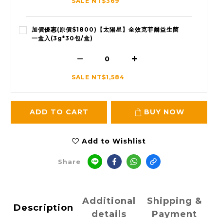
SALE NT$369
加價優惠(原價$1800)【太陽星】全效克菲爾益生菌
一盒入(3g*30包/盒)
SALE NT$1,584
ADD TO CART
BUY NOW
Add to Wishlist
Share
Additional
Shipping &
Description
details
Payment