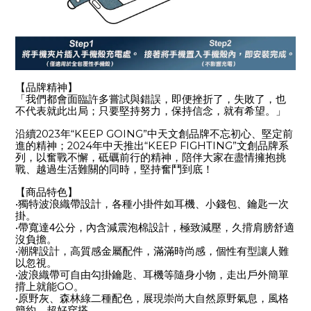
【品牌精神】
「我們都會面臨許多嘗試與錯誤，即便挫折了，失敗了，也
不代表就此出局；只要堅持努力，保持信念，就有希望。」
2023
“KEEP GOING”
沿續
年
中天文創品牌不忘初心、堅定前
2024
“KEEP FIGHTING”
進的精神；
年中天推出
文創品牌系
列，以奮戰不懈，砥礪前行的精神，陪伴大家在盡情擁抱挑
戰、越過生活難關的同時，堅持奮鬥到底！
【商品特色】
•
獨特波浪織帶設計，各種小掛件如耳機、小錢包、鑰匙一次
掛。
•
帶寬達4公分，內含減震泡棉設計，極致減壓，久揹肩膀舒適
沒負擔。
•
潮牌設計，高質感金屬配件，滿滿時尚感，個性有型讓人難
以忽視。
•
波浪織帶可自由勾掛鑰匙、耳機等隨身小物，走出戶外簡單
GO
揹上就能
。
•
原野灰、森林綠二種配色，展現崇尚大自然原野氣息，風格
簡約，超好穿搭。