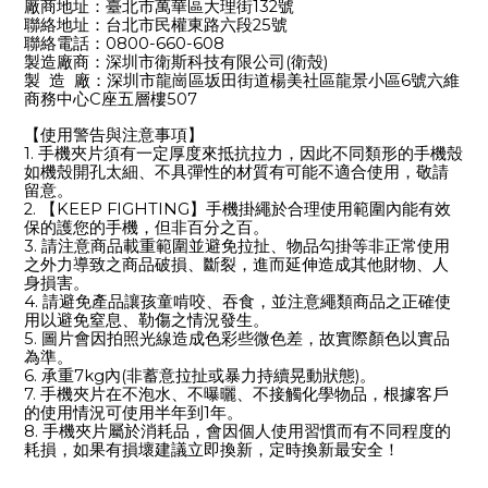
132
廠商地址：臺北市萬華區大理街
號
25
聯絡地址：台北市民權東路六段
號
0800-660-608
聯絡電話：
(
)
製造廠商：深圳市衛斯科技有限公司
衛殼
6
製 造 廠：深圳市龍崗區坂田街道楊美社區龍景小區
號六維
C
507
商務中心
座五層樓
【使用警告與注意事項】
1.
手機夾片須有一定厚度來抵抗拉力，因此不同類形的手機殼
如機殼開孔太細、不具彈性的材質有可能不適合使用，敬請
留意。
2.
KEEP FIGHTING
【
】手機掛繩於合理使用範圍內能有效
保的護您的手機，但非百分之百。
3.
請注意商品載重範圍並避免拉扯、物品勾掛等非正常使用
之外力導致之商品破損、斷裂，進而延伸造成其他財物、人
身損害。
4.
請避免產品讓孩童啃咬、吞食，並注意繩類商品之正確使
用以避免窒息、勒傷之情況發生。
5.
圖片會因拍照光線造成色彩些微色差，故實際顏色以實品
為準。
6.
7kg
(
)
承重
內
非蓄意拉扯或暴力持續晃動狀態
。
7.
手機夾片在不泡水、不曝曬、不接觸化學物品，根據客戶
1
的使用情況可使用半年到
年。
8.
手機夾片屬於消耗品，會因個人使用習慣而有不同程度的
耗損，如果有損壞建議立即換新，定時換新最安全！