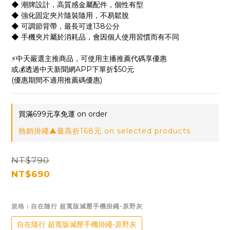
◆ 潮牌設計，高質感金屬配件，個性有型
◆ 強化固定夾片隨裝隨用，不易鬆脫
◆ 可調節背帶，最長可達138公分
◆ 手機夾片屬於消耗品，會因個人使用習慣而有不同
⚡中天嚴選主推商品，可使用主播推薦代碼享優惠
或💰透過中天新聞網APP下單折$50元
(優惠期間不適用推薦碼優惠)
買滿699元享免運 on order
熱銷掛繩▲最高折168元 on selected products
NT$790
NT$690
規格
: 自在隨行 超寬版減壓手機掛繩-原野灰
自在隨行 超寬版減壓手機掛繩-原野灰