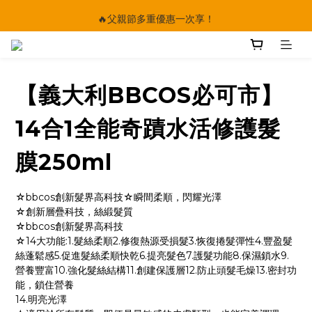
🔥父親節多重優惠一次享！
🔥父親節多重優惠一次享！
太陽星｜75折限時優惠
【快點學】線上課程平台正式上線！
【義大利BBCOS必可市】
🔥父親節多重優惠一次享！
14合1全能奇蹟水活修護髮
膜250ml
☆bbcos創新髮界高科技☆瞬間柔順，閃耀光澤
☆創新層疊科技，絲緞髮質
☆bbcos創新髮界高科技
☆14大功能:1.髮絲柔順2.修復熱源受損髮3.恢復捲髮彈性4.豐盈髮
絲蓬鬆感5.促進髮絲柔順快乾6.提亮髮色7.護髮功能8.保濕鎖水9.
營養豐富10.強化髮絲結構11.創建保護層12.防止頭髮毛燥13.密封功
能，鎖住營養
14.明亮光澤