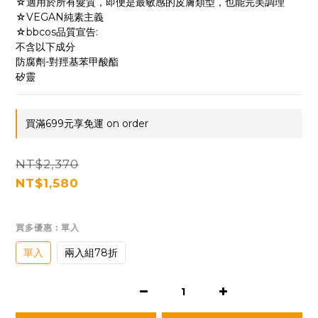
☆適用於所有髮質，即便是最敏感的皮膚類型，也能完美調理
☆VEGAN純素主義
☆bbcos品質宣告:
不含以下成分
防腐劑-對羥基苯甲酸酯
矽靈
買滿699元享免運 on order
NT$2,370
NT$1,580
買多優惠
: 單入
單入
兩入組78折