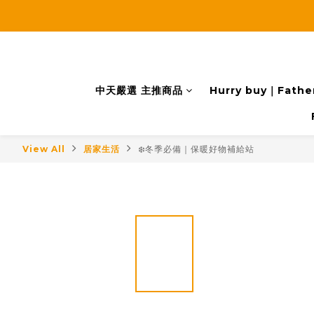
中天嚴選 主推商品
Hurry buy｜Father
View All
居家生活
❄️冬季必備｜保暖好物補給站