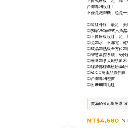
上掀式座板，足、腿、
台灣專利設計！
不僅是泡腳機，也是一
◎遠紅外線、暖足、美
◎獨家25顆韓式六角
◎上掀座板設計，足、腿
◎免加水、不漏電，乾式坐
◎碳晶加熱板全方位加熱
◎智慧溫控系統，5分鐘可
◎嚴選加拿大鐵杉原木手工打
◎經濟部標準檢驗局驗
◎5000萬產品責任險
◎台灣專利證書
◎附珊瑚絨毛毯
買滿699元享免運 on 
NT$4,680
NT