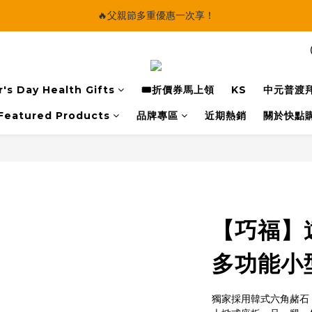
🔥父親節多重優惠一次享！
🔥父親節多重優惠一次享！
太陽星｜75折限時優惠
【快點學】線上課程平台正式上線！
's Day Health Gifts
🎟️折價券馬上領
KS
中元普渡
🔥父親節多重優惠一次享！
Featured Products
品牌專區
近期熱銷
關於快點
【巧福】
多功能小型款
獨家採用韓式六角赭石