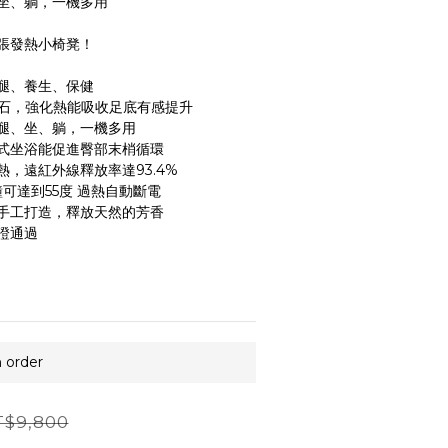
坐、躺，一機多用
張發熱小椅凳！
腿、養生、保健 
赭石，強化熱能吸收足底有感提升
、坐、躺，一機多用   
浴能促進臀部末梢循環        
，遠紅外線釋放率達93.4% 
達到55度 過熱自動斷電    
造，釋放天然的芳香          
證通過
order
$9,800