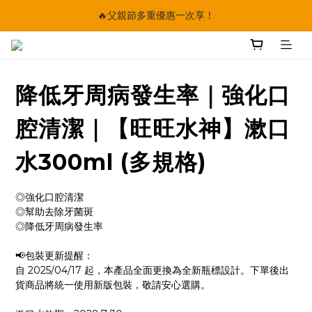
🔥父親節多重優惠一次享！
🔥父親節多重優惠一次享！
太陽星｜75折限時優惠
【快點學】線上課程平台正式上線！
降低牙周病發生率｜強化口
🔥父親節多重優惠一次享！
腔清潔｜【旺旺水神】漱口
水300ml (多規格)
◎強化口腔清潔
◎幫助去除牙菌斑
◎降低牙周病發生率
📢包裝更新提醒：
自 2025/04/17 起，本產品全面更換為全新瓶標設計。下單後出
貨商品將統一使用新版包裝，敬請安心選購。